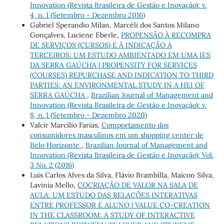
Innovation (Revista Brasileira de Gestão e Inovação): v.
4, n. 1 (Setembro - Dezembro 2016)
Gabriel Sperandio Milan, Marcéli dos Santos Milano
Gonçalves, Luciene Eberle,
PROPENSÃO À RECOMPRA
DE SERVIÇOS (CURSOS) E À INDICAÇÃO A
TERCEIROS: UM ESTUDO AMBIENTADO EM UMA IES
DA SERRA GAÚCHA | PROPENSITY FOR SERVICES
(COURSES) REPURCHASE AND INDICATION TO THIRD
PARTIES: AN ENVIRONMENTAL STUDY IN A HEI OF
SERRA GAÚCHA
,
Brazilian Journal of Management and
Innovation (Revista Brasileira de Gestão e Inovação): v.
8, n. 1 (Setembro - Dezembro 2020)
Valcir Marcilio Farias,
Comportamento dos
consumidores masculinos em um shopping center de
Belo Horizonte
,
Brazilian Journal of Management and
Innovation (Revista Brasileira de Gestão e Inovação): Vol.
3 No. 2 (2016)
Luis Carlos Alves da Silva, Flávio Brambilla, Maicon Silva,
Lavinia Mello,
COCRIAÇÃO DE VALOR NA SALA DE
AULA: UM ESTUDO DAS RELAÇÕES INTERATIVAS
ENTRE PROFESSOR E ALUNO | VALUE CO-CREATION
IN THE CLASSROOM: A STUDY OF INTERACTIVE