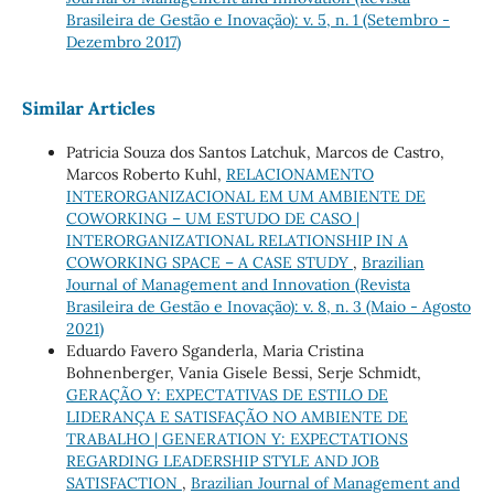
Brasileira de Gestão e Inovação): v. 5, n. 1 (Setembro -
Dezembro 2017)
Similar Articles
Patricia Souza dos Santos Latchuk, Marcos de Castro,
Marcos Roberto Kuhl,
RELACIONAMENTO
INTERORGANIZACIONAL EM UM AMBIENTE DE
COWORKING – UM ESTUDO DE CASO |
INTERORGANIZATIONAL RELATIONSHIP IN A
COWORKING SPACE – A CASE STUDY
,
Brazilian
Journal of Management and Innovation (Revista
Brasileira de Gestão e Inovação): v. 8, n. 3 (Maio - Agosto
2021)
Eduardo Favero Sganderla, Maria Cristina
Bohnenberger, Vania Gisele Bessi, Serje Schmidt,
GERAÇÃO Y: EXPECTATIVAS DE ESTILO DE
LIDERANÇA E SATISFAÇÃO NO AMBIENTE DE
TRABALHO | GENERATION Y: EXPECTATIONS
REGARDING LEADERSHIP STYLE AND JOB
SATISFACTION
,
Brazilian Journal of Management and