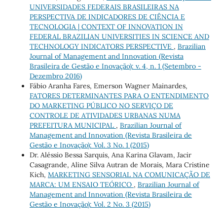
UNIVERSIDADES FEDERAIS BRASILEIRAS NA
PERSPECTIVA DE INDICADORES DE CIÊNCIA E
TECNOLOGIA | CONTEXT OF INNOVATION IN
FEDERAL BRAZILIAN UNIVERSITIES IN SCIENCE AND
TECHNOLOGY INDICATORS PERSPECTIVE
,
Brazilian
Journal of Management and Innovation (Revista
Brasileira de Gestão e Inovação): v. 4, n. 1 (Setembro -
Dezembro 2016)
Fábio Aranha Fares, Emerson Wagner Mainardes,
FATORES DETERMINANTES PARA O ENTENDIMENTO
DO MARKETING PÚBLICO NO SERVIÇO DE
CONTROLE DE ATIVIDADES URBANAS NUMA
PREFEITURA MUNICIPAL
,
Brazilian Journal of
Management and Innovation (Revista Brasileira de
Gestão e Inovação): Vol. 3 No. 1 (2015)
Dr. Aléssio Bessa Sarquis, Ana Karina Glavam, Jacir
Casagrande, Aline Silva Autran de Morais, Mara Cristine
Kich,
MARKETING SENSORIAL NA COMUNICAÇÃO DE
MARCA: UM ENSAIO TEÓRICO
,
Brazilian Journal of
Management and Innovation (Revista Brasileira de
Gestão e Inovação): Vol. 2 No. 3 (2015)