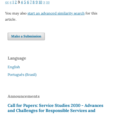
<<
<
1
2
3
4
5
6
7
8
9
10
>
>>
You may also
start an advanced similarity search
for this
article.
Make a Submission
Language
English
Português (Brasil)
Announcements
Call for Papers: Service Studies 2030 - Advances
and Challenges for Responsible Services and