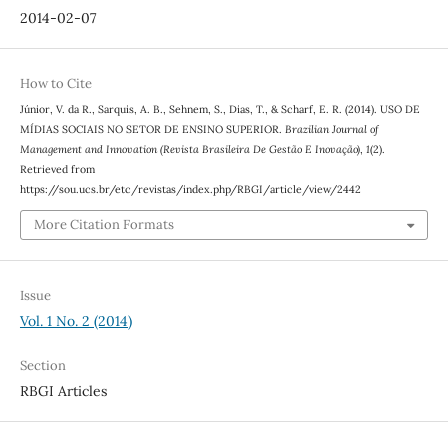
2014-02-07
How to Cite
Júnior, V. da R., Sarquis, A. B., Sehnem, S., Dias, T., & Scharf, E. R. (2014). USO DE
MÍDIAS SOCIAIS NO SETOR DE ENSINO SUPERIOR.
Brazilian Journal of
Management and Innovation (Revista Brasileira De Gestão E Inovação)
,
1
(2).
Retrieved from
https://sou.ucs.br/etc/revistas/index.php/RBGI/article/view/2442
More Citation Formats
Issue
Vol. 1 No. 2 (2014)
Section
RBGI Articles