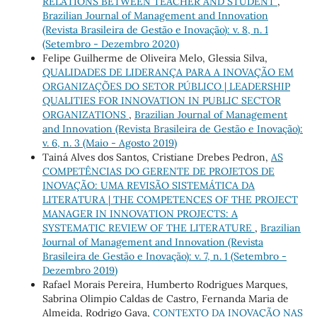
RELATIONS BETWEEN TEACHER AND STUDENT
,
Brazilian Journal of Management and Innovation
(Revista Brasileira de Gestão e Inovação): v. 8, n. 1
(Setembro - Dezembro 2020)
Felipe Guilherme de Oliveira Melo, Glessia Silva,
QUALIDADES DE LIDERANÇA PARA A INOVAÇÃO EM
ORGANIZAÇÕES DO SETOR PÚBLICO | LEADERSHIP
QUALITIES FOR INNOVATION IN PUBLIC SECTOR
ORGANIZATIONS
,
Brazilian Journal of Management
and Innovation (Revista Brasileira de Gestão e Inovação):
v. 6, n. 3 (Maio - Agosto 2019)
Tainá Alves dos Santos, Cristiane Drebes Pedron,
AS
COMPETÊNCIAS DO GERENTE DE PROJETOS DE
INOVAÇÃO: UMA REVISÃO SISTEMÁTICA DA
LITERATURA | THE COMPETENCES OF THE PROJECT
MANAGER IN INNOVATION PROJECTS: A
SYSTEMATIC REVIEW OF THE LITERATURE
,
Brazilian
Journal of Management and Innovation (Revista
Brasileira de Gestão e Inovação): v. 7, n. 1 (Setembro -
Dezembro 2019)
Rafael Morais Pereira, Humberto Rodrigues Marques,
Sabrina Olimpio Caldas de Castro, Fernanda Maria de
Almeida, Rodrigo Gava,
CONTEXTO DA INOVAÇÃO NAS