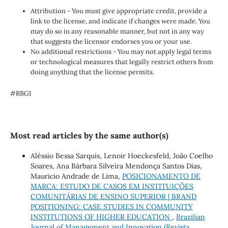
Attribution - You must give appropriate credit, provide a
link to the license, and indicate if changes were made. You
may do so in any reasonable manner, but not in any way
that suggests the licensor endorses you or your use.
No additional restrictions - You may not apply legal terms
or technological measures that legally restrict others from
doing anything that the license permits.
#RBGI
Most read articles by the same author(s)
Aléssio Bessa Sarquis, Lenoir Hoeckesfeld, João Coelho
Soares, Ana Bárbara Silveira Mendonça Santos Dias,
Mauricio Andrade de Lima,
POSICIONAMENTO DE
MARCA: ESTUDO DE CASOS EM INSTITUIÇÕES
COMUNITÁRIAS DE ENSINO SUPERIOR | BRAND
POSITIONING: CASE STUDIES IN COMMUNITY
INSTITUTIONS OF HIGHER EDUCATION
,
Brazilian
Journal of Management and Innovation (Revista