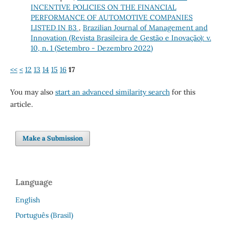
INCENTIVE POLICIES ON THE FINANCIAL
PERFORMANCE OF AUTOMOTIVE COMPANIES
LISTED IN B3
,
Brazilian Journal of Management and
Innovation (Revista Brasileira de Gestão e Inovação): v.
10, n. 1 (Setembro - Dezembro 2022)
<<
<
12
13
14
15
16
17
You may also
start an advanced similarity search
for this
article.
Make a Submission
Language
English
Português (Brasil)