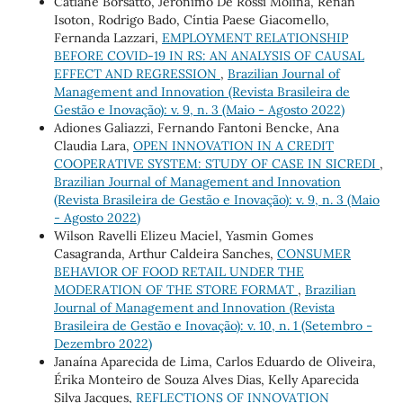
Catiane Borsatto, Jerônimo De Rossi Molina, Renan
Isoton, Rodrigo Bado, Cíntia Paese Giacomello,
Fernanda Lazzari,
EMPLOYMENT RELATIONSHIP
BEFORE COVID-19 IN RS: AN ANALYSIS OF CAUSAL
EFFECT AND REGRESSION
,
Brazilian Journal of
Management and Innovation (Revista Brasileira de
Gestão e Inovação): v. 9, n. 3 (Maio - Agosto 2022)
Adiones Galiazzi, Fernando Fantoni Bencke, Ana
Claudia Lara,
OPEN INNOVATION IN A CREDIT
COOPERATIVE SYSTEM: STUDY OF CASE IN SICREDI
,
Brazilian Journal of Management and Innovation
(Revista Brasileira de Gestão e Inovação): v. 9, n. 3 (Maio
- Agosto 2022)
Wilson Ravelli Elizeu Maciel, Yasmin Gomes
Casagranda, Arthur Caldeira Sanches,
CONSUMER
BEHAVIOR OF FOOD RETAIL UNDER THE
MODERATION OF THE STORE FORMAT
,
Brazilian
Journal of Management and Innovation (Revista
Brasileira de Gestão e Inovação): v. 10, n. 1 (Setembro -
Dezembro 2022)
Janaína Aparecida de Lima, Carlos Eduardo de Oliveira,
Érika Monteiro de Souza Alves Dias, Kelly Aparecida
Silva Jacques,
REFLECTIONS OF INNOVATION