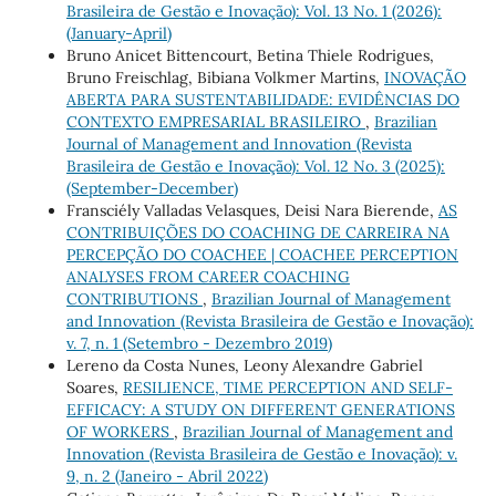
Brasileira de Gestão e Inovação): Vol. 13 No. 1 (2026):
(January-April)
Bruno Anicet Bittencourt, Betina Thiele Rodrigues,
Bruno Freischlag, Bibiana Volkmer Martins,
INOVAÇÃO
ABERTA PARA SUSTENTABILIDADE: EVIDÊNCIAS DO
CONTEXTO EMPRESARIAL BRASILEIRO
,
Brazilian
Journal of Management and Innovation (Revista
Brasileira de Gestão e Inovação): Vol. 12 No. 3 (2025):
(September-December)
Fransciély Valladas Velasques, Deisi Nara Bierende,
AS
CONTRIBUIÇÕES DO COACHING DE CARREIRA NA
PERCEPÇÃO DO COACHEE | COACHEE PERCEPTION
ANALYSES FROM CAREER COACHING
CONTRIBUTIONS
,
Brazilian Journal of Management
and Innovation (Revista Brasileira de Gestão e Inovação):
v. 7, n. 1 (Setembro - Dezembro 2019)
Lereno da Costa Nunes, Leony Alexandre Gabriel
Soares,
RESILIENCE, TIME PERCEPTION AND SELF-
EFFICACY: A STUDY ON DIFFERENT GENERATIONS
OF WORKERS
,
Brazilian Journal of Management and
Innovation (Revista Brasileira de Gestão e Inovação): v.
9, n. 2 (Janeiro - Abril 2022)