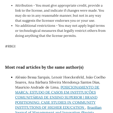
Attribution - You must give appropriate credit, provide a
link to the license, and indicate if changes were made. You
may do so in any reasonable manner, but not in any way
that suggests the licensor endorses you or your use.
No additional restrictions - You may not apply legal terms
or technological measures that legally restrict others from
doing anything that the license permits.
#RBGI
Most read articles by the same author(s)
Aléssio Bessa Sarquis, Lenoir Hoeckesfeld, João Coelho
Soares, Ana Bárbara Silveira Mendonça Santos Dias,
Mauricio Andrade de Lima,
POSICIONAMENTO DE
MARCA: ESTUDO DE CASOS EM INSTITUIÇÕES
COMUNITÁRIAS DE ENSINO SUPERIOR | BRAND
POSITIONING: CASE STUDIES IN COMMUNITY
INSTITUTIONS OF HIGHER EDUCATION
,
Brazilian
Journal of Management and Innovation (Revista