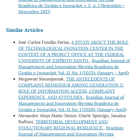
Brasileira de Gestão e Inovação): v. 5, n. 1 (Setembro -
Dezembro 2017)
Similar Articles
José Carlos Fundão Farias,
A STUDY ABOUT THE ROLE
OF TECHNOLOGICAL INOVATION CENTER IN THE
CONTEXT OF A PROJECT OFFICE AT THE FEDERAL
UNIVERSITY OF ESPÍRITO SANTO
,
Brazilian Journal of
Management and Innovation (Revista Brasileira de
Gestão e Inovação): Vol. 12 No. 1 (2025): (January - April)
Megawati Simanjuntak,
THE ANTECEDENTS OF
COMPLAINT BEHAVIOUR AMONG GENERATION Z:
ROLE OF INFORMATION ACCESS, COMPLAINT
EXPERIENCE, AND ATTITUDES
,
Brazilian Journal of
Management and Innovation (Revista Brasileira de
Gestão e Inovação): Vol. 13 No. 1 (2026): (January-April)
Alexandre Aloys Matte Júnior, Gisele Spricigo, Janaína
Ruffoni,
TERRITORIAL DEVELOPMENT AND
EVOLUTIONARY REGIONAL RESILIENCE
,
Brazilian
Journal of Management and Innovation (Revista