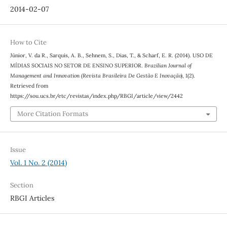
2014-02-07
How to Cite
Júnior, V. da R., Sarquis, A. B., Sehnem, S., Dias, T., & Scharf, E. R. (2014). USO DE
MÍDIAS SOCIAIS NO SETOR DE ENSINO SUPERIOR.
Brazilian Journal of
Management and Innovation (Revista Brasileira De Gestão E Inovação)
,
1
(2).
Retrieved from
https://sou.ucs.br/etc/revistas/index.php/RBGI/article/view/2442
More Citation Formats
Issue
Vol. 1 No. 2 (2014)
Section
RBGI Articles