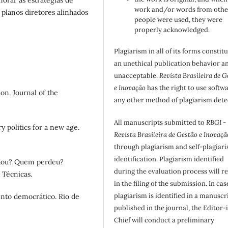
orar as estratégias de
work and/or words from othe
 planos diretores alinhados
people were used, they were
properly acknowledged.
Plagiarism in all of its forms constit
an unethical publication behavior an
unacceptable.
Revista Brasileira de G
e Inovação
has the right to use softw
ion. Journal of the
any other method of plagiarism dete
All manuscripts submitted to
RBGI -
y politics for a new age.
Revista Brasileira de Gestão e Inovaçã
through plagiarism and self-plagiar
identification. Plagiarism identified
anhou? Quem perdeu?
during the evaluation process will re
 Técnicas.
in the filing of the submission. In cas
plagiarism is identified in a manuscr
ento democrático. Rio de
published in the journal, the Editor-
Chief will conduct a preliminary