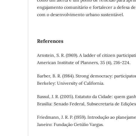
como um alerta e um ponto de reflexão para aprim
engajamento comunitário e fortalecer a defesa de
com o desenvolvimento urbano sustentável.
References
Arnstein, S. R. (1969). A ladder of citizen participat
American Institute of Planners, 35 (4), 216-224.
Barber, B. R. (1984). Strong democracy: participator
Berkeley: University of California.
Bassul, J. R. (2005). Estatuto da Cidade: quem g
Brasília: Senado Federal, Subsecretaria de Edições
Friedmann, J. R. P. (1959). Introdução ao planejam
Janeiro: Fundação Getúlio Vargas.