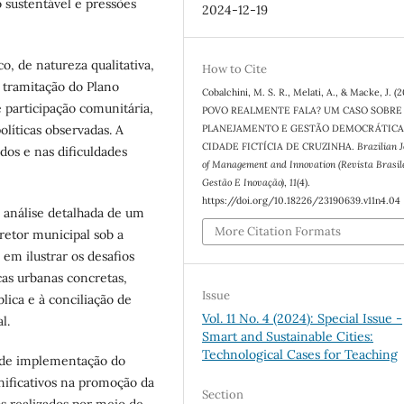
 sustentável e pressões
2024-12-19
co, de natureza qualitativa,
How to Cite
 tramitação do Plano
Cobalchini, M. S. R., Melati, A., & Macke, J. (
 participação comunitária,
POVO REALMENTE FALA? UM CASO SOBRE
PLANEJAMENTO E GESTÃO DEMOCRÁTICA
olíticas observadas. A
CIDADE FICTÍCIA DE CRUZINHA.
Brazilian 
dos e nas dificuldades
of Management and Innovation (Revista Brasil
Gestão E Inovação)
,
11
(4).
https://doi.org/10.18226/23190639.v11n4.04
 análise detalhada de um
More Citation Formats
retor municipal sob a
 em ilustrar os desafios
icas urbanas concretas,
Issue
ica e à conciliação de
Vol. 11 No. 4 (2024): Special Issue -
l.
Smart and Sustainable Cities:
Technological Cases for Teaching
 de implementação do
nificativos na promoção da
Section