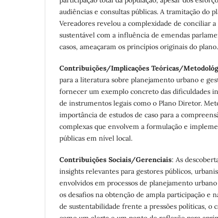
participação total da população, apesar dos esforç
audiências e consultas públicas. A tramitação do 
Vereadores revelou a complexidade de conciliar a
sustentável com a influência de emendas parlame
casos, ameaçaram os princípios originais do plano.
Contribuições/Implicações Teóricas/Metodológ
para a literatura sobre planejamento urbano e ge
fornecer um exemplo concreto das dificuldades 
de instrumentos legais como o Plano Diretor. Met
importância de estudos de caso para a compreens
complexas que envolvem a formulação e implemen
públicas em nível local.
Contribuições Sociais/Gerenciais
: As descober
insights relevantes para gestores públicos, urbanis
envolvidos em processos de planejamento urbano p
os desafios na obtenção de ampla participação e na
de sustentabilidade frente a pressões políticas, o