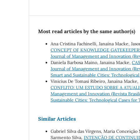
Most read articles by the same author(s)
Ana Cristina Fachinelli, Janaína Macke, Jas
CONCEPT OF KNOWLEDGE GATEKEEPERS
Journal of Management and Innovation (Revist
Daniela Barbosa Maino, Janaina Macke,
CAS
Journal of Management and Innovation (Revist
Smart and Sustainable Cities: Technological
Vinicius De Tomasi Ribeiro, Janaina Macke,
CONFLITO: UM ESTUDO SOBRE A ATUAL
Management and Innovation (Revista Brasilei
Sustainable Cities: Technological Cases for
Similar Articles
Gabriel Silva das Virgens, Maria Conceição M
Sarmento Silva,
INTENÇÃO DE CONTINUID