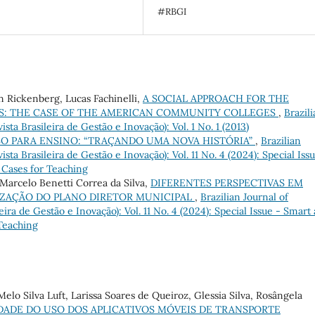
#RBGI
on Rickenberg, Lucas Fachinelli,
A SOCIAL APPROACH FOR THE
: THE CASE OF THE AMERICAN COMMUNITY COLLEGES
,
Brazil
a Brasileira de Gestão e Inovação): Vol. 1 No. 1 (2013)
O PARA ENSINO: “TRAÇANDO UMA NOVA HISTÓRIA”
,
Brazilian
a Brasileira de Gestão e Inovação): Vol. 11 No. 4 (2024): Special Issu
 Cases for Teaching
 Marcelo Benetti Correa da Silva,
DIFERENTES PERSPECTIVAS EM
IZAÇÃO DO PLANO DIRETOR MUNICIPAL
,
Brazilian Journal of
ra de Gestão e Inovação): Vol. 11 No. 4 (2024): Special Issue - Smart
 Teaching
elo Silva Luft, Larissa Soares de Queiroz, Glessia Silva, Rosângela
ADE DO USO DOS APLICATIVOS MÓVEIS DE TRANSPORTE