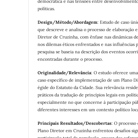
democrática e nas tensões entre desenvolvimento
políticas.
Design/Método/Abordagem
: Estudo de caso úni
que descreve e analisa o processo de elaboração e
Diretor de Cruzinha, com ênfase nas dinâmicas de
nos dilemas éticos enfrentados e nas influências p
pesquisa se baseia na descrição dos eventos ocorri
encontradas durante o processo.
Originalidade/Relevância
: O estudo oferece uma
caso específico de implementação de um Plano Di
égide do Estatuto da Cidade. Sua relevância reside
práticos da tradução de princípios legais em polít
especialmente no que concerne à participação públ
diferentes interesses em um contexto político loca
Principais Resultados/Descobertas
: O processo
Plano Diretor em Cruzinha enfrentou desafios sig