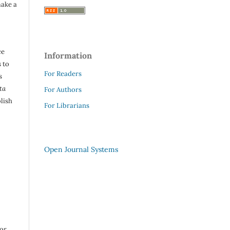
make a
ce
Information
 to
For Readers
s
ta
For Authors
lish
For Librarians
Open Journal Systems
 or