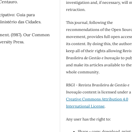
 Centauro.
investigation and, if necessary, will 
retraction.
cipativo: Guia para
inistério das Cidades.
This journal, following the
recommendations of the Open Sour
ent. (1987). Our Common
movement, provides full open access
ersity Press.
its content. By doing this, the author
keep all of their rights allowing
Revis
Brasileira de Gestão e Inovação
to pub
and make its articles available to the
whole community.
RBGI - Revista Brasileira de Gestão e
Inovação
content is licensed under a
Creative Commons Attribution 4.0
International License
.
Any user has the right to:
Share - copy, download, print