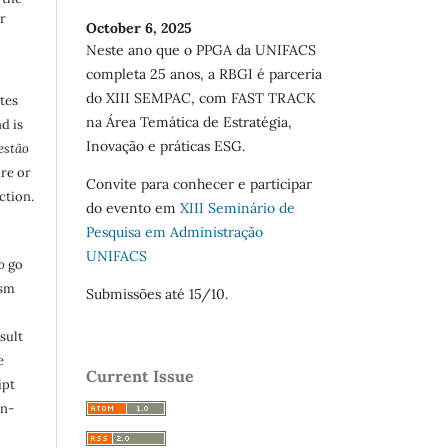
r
October 6, 2025
Neste ano que o PPGA da UNIFACS
completa 25 anos, a RBGI é parceria
do XIII SEMPAC, com FAST TRACK
utes
na Área Temática de Estratégia,
d is
Inovação e práticas ESG.
estão
are or
Convite para conhecer e participar
ction.
do evento em
XIII Seminário de
Pesquisa em Administração
UNIFACS
o
go
ism
Submissões até 15/10.
sult
e
Current Issue
ipt
in-