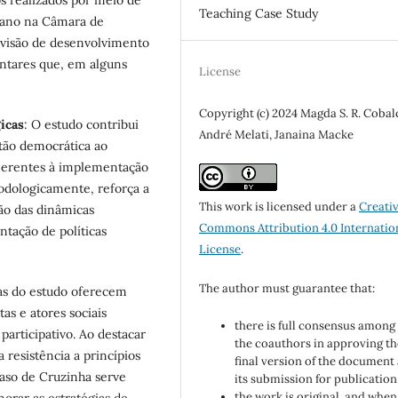
os realizados por meio de
Teaching Case Study
plano na Câmara de
 visão de desenvolvimento
ntares que, em alguns
License
Copyright (c) 2024 Magda S. R. Cobal
icas
: O estudo contribui
André Melati, Janaina Macke
stão democrática ao
inerentes à implementação
odologicamente, reforça a
This work is licensed under a
Creati
ão das dinâmicas
Commons Attribution 4.0 Internatio
tação de políticas
License
.
The author must guarantee that:
tas do estudo oferecem
tas e atores sociais
there is full consensus among 
articipativo. Ao destacar
the coauthors in approving th
 resistência a princípios
final version of the document
 caso de Cruzinha serve
its submission for publication
the work is original, and when