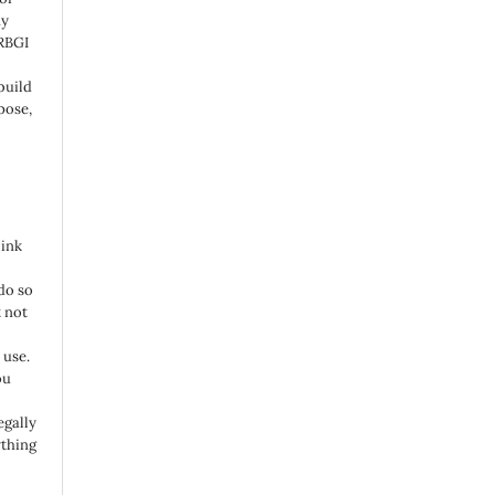
ny
 RBGI
build
pose,
link
do so
 not
 use.
ou
egally
ything