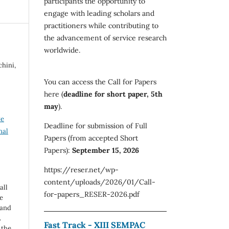
participants the opportunity to
engage with leading scholars and
practitioners while contributing to
the advancement of service research
worldwide.
chini,
You can access the Call for Papers
here (
deadline for short paper, 5th
may
).
ve
Deadline for submission of Full
nal
Papers (from accepted Short
Papers):
September 15, 2026
https://reser.net/wp-
content/uploads/2026/01/Call-
all
for-papers_RESER-2026.pdf
e
 and
.
Fast Track - XIII SEMPAC
 the