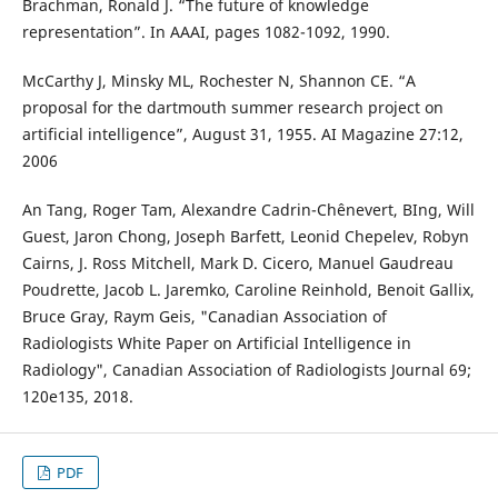
Brachman, Ronald J. “The future of knowledge
representation”. In AAAI, pages 1082-1092, 1990.
McCarthy J, Minsky ML, Rochester N, Shannon CE. “A
proposal for the dartmouth summer research project on
artificial intelligence”, August 31, 1955. AI Magazine 27:12,
2006
An Tang, Roger Tam, Alexandre Cadrin-Chênevert, BIng, Will
Guest, Jaron Chong, Joseph Barfett, Leonid Chepelev, Robyn
Cairns, J. Ross Mitchell, Mark D. Cicero, Manuel Gaudreau
Poudrette, Jacob L. Jaremko, Caroline Reinhold, Benoit Gallix,
Bruce Gray, Raym Geis, "Canadian Association of
Radiologists White Paper on Artificial Intelligence in
Radiology", Canadian Association of Radiologists Journal 69;
120e135, 2018.
PDF