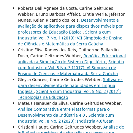
Roberta Dall Agnese da Costa, Carine Geltrudes
Webber, Bruno Barbosa Affeldt, Cíntia Werle, Jeferson
Nunes, Kelen Ricardo dos Reis,
Desenvolvimento e
avaliação de aplicativos para dispositivos móveis por
professores da Educação Básica
,
Scientia cum
Industria: Vol. 7 No. 1 (2019): VII Simpósio de Ensino
de Ciências e Matemática da Serra Gaúcha
Cristine Elisa Ramos dos Reis, Guilherme Ballardin
Duso, Carine Geltrudes Webber,
Robótica Educacional
aplicada à Simulação do Sistema Digestório
,
Scientia
cum Industria: Vol. 5 No. 3 (2017): VI Simpósio de
Ensino de Ciências e Matemática da Serra Gaúcha
Gleyca Guaresi, Carine Geltrudes Webber,
Softwares
para desenvolvimento de habilidades em Língua
Inglesa
,
Scientia cum Industria: Vol. 5 No. 2 (2017):
Tecnologias na Educação
Mateus Hanauer da Silva, Carine Geltrudes Webber,
Análise Comparativa entre Plataformas para o
Desenvolvimento da Indústria 4.0
,
Scientia cum
Industria: Vol. 8 No. 2 (2020): Indústria 4.0/Lean
Cristiani Haupt, Carine Geltrudes Webber,
Análise de
influências positivas de situações prazerosas no