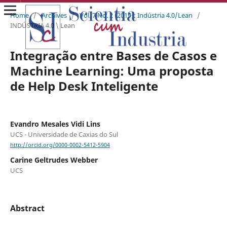
Home
/
Archives
/
Vol. 7 No. 2 (2019): Indústria 4.0/Lean
/
INDÚSTRIA 4.0 \ Lean
Integração entre Bases de Casos e
Machine Learning: Uma proposta
de Help Desk Inteligente
Evandro Mesales Vidi Lins
UCS - Universidade de Caxias do Sul
http://orcid.org/0000-0002-5412-5904
Carine Geltrudes Webber
UCS
Abstract