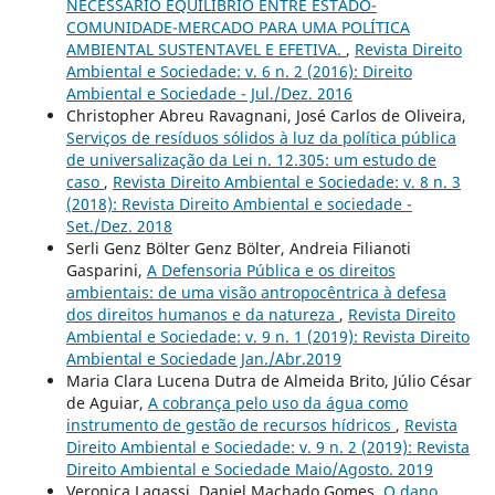
NECESSÁRIO EQUILÍBRIO ENTRE ESTADO-
COMUNIDADE-MERCADO PARA UMA POLÍTICA
AMBIENTAL SUSTENTAVEL E EFETIVA.
,
Revista Direito
Ambiental e Sociedade: v. 6 n. 2 (2016): Direito
Ambiental e Sociedade - Jul./Dez. 2016
Christopher Abreu Ravagnani, José Carlos de Oliveira,
Serviços de resíduos sólidos à luz da política pública
de universalização da Lei n. 12.305: um estudo de
caso
,
Revista Direito Ambiental e Sociedade: v. 8 n. 3
(2018): Revista Direito Ambiental e sociedade -
Set./Dez. 2018
Serli Genz Bölter Genz Bölter, Andreia Filianoti
Gasparini,
A Defensoria Pública e os direitos
ambientais: de uma visão antropocêntrica à defesa
dos direitos humanos e da natureza
,
Revista Direito
Ambiental e Sociedade: v. 9 n. 1 (2019): Revista Direito
Ambiental e Sociedade Jan./Abr.2019
Maria Clara Lucena Dutra de Almeida Brito, Júlio César
de Aguiar,
A cobrança pelo uso da água como
instrumento de gestão de recursos hídricos
,
Revista
Direito Ambiental e Sociedade: v. 9 n. 2 (2019): Revista
Direito Ambiental e Sociedade Maio/Agosto. 2019
Veronica Lagassi, Daniel Machado Gomes,
O dano