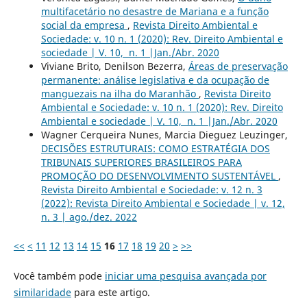
multifacetário no desastre de Mariana e a função
social da empresa
,
Revista Direito Ambiental e
Sociedade: v. 10 n. 1 (2020): Rev. Direito Ambiental e
sociedade | V. 10, n. 1 |Jan./Abr. 2020
Viviane Brito, Denilson Bezerra,
Áreas de preservação
permanente: análise legislativa e da ocupação de
manguezais na ilha do Maranhão
,
Revista Direito
Ambiental e Sociedade: v. 10 n. 1 (2020): Rev. Direito
Ambiental e sociedade | V. 10, n. 1 |Jan./Abr. 2020
Wagner Cerqueira Nunes, Marcia Dieguez Leuzinger,
DECISÕES ESTRUTURAIS: COMO ESTRATÉGIA DOS
TRIBUNAIS SUPERIORES BRASILEIROS PARA
PROMOÇÃO DO DESENVOLVIMENTO SUSTENTÁVEL
,
Revista Direito Ambiental e Sociedade: v. 12 n. 3
(2022): Revista Direito Ambiental e Sociedade | v. 12,
n. 3 | ago./dez. 2022
<<
<
11
12
13
14
15
16
17
18
19
20
>
>>
Você também pode
iniciar uma pesquisa avançada por
similaridade
para este artigo.