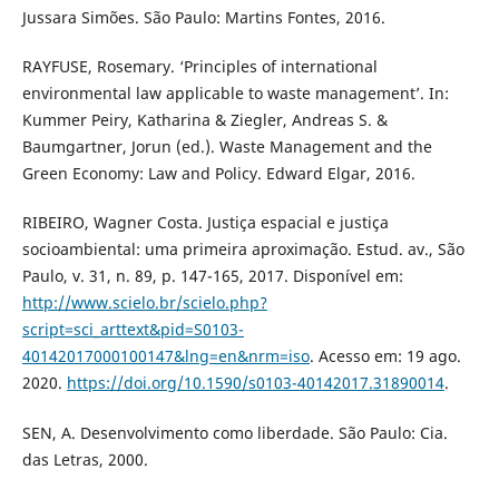
Jussara Simões. São Paulo: Martins Fontes, 2016.
RAYFUSE, Rosemary. ‘Principles of international
environmental law applicable to waste management’. In:
Kummer Peiry, Katharina & Ziegler, Andreas S. &
Baumgartner, Jorun (ed.). Waste Management and the
Green Economy: Law and Policy. Edward Elgar, 2016.
RIBEIRO, Wagner Costa. Justiça espacial e justiça
socioambiental: uma primeira aproximação. Estud. av., São
Paulo, v. 31, n. 89, p. 147-165, 2017. Disponível em:
http://www.scielo.br/scielo.php?
script=sci_arttext&pid=S0103-
40142017000100147&lng=en&nrm=iso
. Acesso em: 19 ago.
2020.
https://doi.org/10.1590/s0103-40142017.31890014
.
SEN, A. Desenvolvimento como liberdade. São Paulo: Cia.
das Letras, 2000.