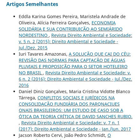
Artigos Semelhantes
Eddla Karina Gomes Pereira, Maristela Andrade de
Oliveira, Alícia Ferreira Gonçalves,
ECONOMIA
SOLIDÁRIA E SUA CONTRIBUIÇÃO AO SEMIÁRIDO
NORDESTINO
,
Revista Direito Ambiental e Sociedade:
v. 5 n. 2 (2015): Direito Ambiental e Sociedade -
Jul./Dez. 2015
Iuri Tavares Amazonas,
A SOLUÇÃO QUE CAI DO CÉU:
REVISÃO DAS NORMAS PARA CAPTAÇÃO DE ÁGUAS
PLUVIAIS E PROPOSIÇÃO PARA O SETOR HOTELEIRO
NO BRASIL
,
Revista Direito Ambiental e Sociedade: v.
6 n. 2 (2016): Direito Ambiental e Sociedade - Jul./Dez.
2016
Daniel Diniz Gonçalves, Maria Cristina Vidotte Blanco
Tárrega,
CONFLITOS SOCIAIS E JURÍDICOS NA
CONSOLIDAÇÃO FUNDIÁRIA DOS PARQNACIUES
ONAIS BRASILEIROS: UM ESTUDO DE CASO SOB A
ÓTICA DA TEORIA CRÍTICA DE DAVID SANCHES RUBIO.
,
Revista Direito Ambiental e Sociedade: v. 7 n. 1
(2017): Direito Ambiental e Sociedade - Jan./Jun. 2017
Jacson Roberto Cervi, João Pedro Schmidt,
O