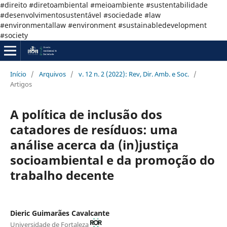
#direito #diretoambiental #meioambiente #sustentabilidade
#desenvolvimentosustentável #sociedade #law
#environmentallaw #environment #sustainabledevelopment
#society
Início
/
Arquivos
/
v. 12 n. 2 (2022): Rev, Dir. Amb. e Soc.
/
Artigos
A política de inclusão dos
catadores de resíduos: uma
análise acerca da (in)justiça
socioambiental e da promoção do
trabalho decente
Dieric Guimarães Cavalcante
Universidade de Fortaleza