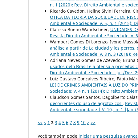
n. 1 (2020): Rev. Direito Ambiental e socie
Ricardo Cavedon, Heline Sivini Ferreira, 
ÓTICA DA TEORIA DA SOCIEDADE DE RIS
Ambiental e Sociedade: v. 5, n. 1 (2015): D
Clarissa Bueno Wandscheer,
UNIDADES DE
Revista Direito Ambiental e Sociedade: v. 6
Wambert Gomes Di Lorenzo, Ivone Massol
análise a partir de La ciudad y los perros,
Ambiental e Sociedade: v. 8 n. 3 (2018): Re
Adriana Neves Gomes de Azevedo, Bruna
usados pelo Brasil e a ofensa a preceitos 
Direito Ambiental e Sociedade - Jul./Dez. 
Luiz Gustavo Gonçalves Ribeiro, Fábio Márc
LEI DE CRIMES AMBIENTAIS À LUZ DO P
Sociedade: v. 4 n. 1 (2014): Direito Ambien
Claudson Gomes Santos, Dagolberto Calaz
decorrentes do uso de agrotóxicos
,
Revist
Ambiental e sociedade | V. 10, n. 1 |Jan./
<<
<
1
2
3
4
5
6
7
8
9
10
>
>>
Você também pode
iniciar uma pesquisa avança