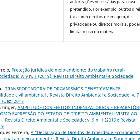
autorizações necessárias para o uso
pretendido. Por exemplo, outros direi
tais como direitos de imagem, de
privacidade ou direitos morais , pod
limitar o uso do material.
rreio,
Proteção jurídica do meio ambiente do trabalho rural-
ociedade: v. 9 n. 1 (2019): Revista Direito Ambiental e Sociedade
de,
TRANSPORTADORA DE ORGANISMOS GENETICAMENTE
idade civil ambiental
,
Revista Direito Ambiental e Sociedade: v. 7 
t./Dez. 2017
uzinger,
AMPLITUDE DOS EFEITOS INDENIZATÓRIOS E REPARATÓR
MO EXPRESSÃO DO ESTADO DE DIREITO AMBIENTAL: VISITA AO
1
,
Revista Direito Ambiental e Sociedade: v. 9 n. 1 (2019): Revista
19
rques Ferreira,
A “Declaração de Direitos de Liberdade Econômica” 
tucional ao meio ambiente
,
Revista Direito Ambiental e Sociedade: v