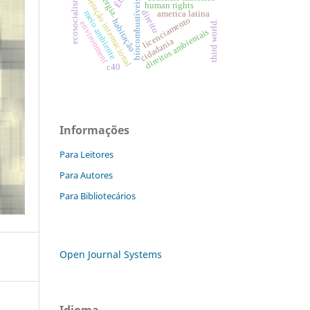
cooperação internacional
energia.
ecosocialism
biocombustíveis
human rights
direito
meio ambiente
america latina
licenciamento
habitação
third world.
environment
direitos ambientais
cidadania
c40
Informações
Para Leitores
Para Autores
Para Bibliotecários
Open Journal Systems
Idioma