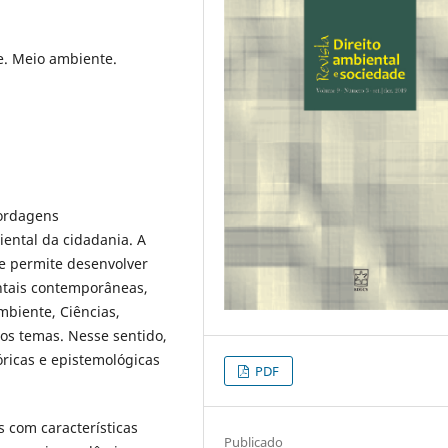
e. Meio ambiente.
bordagens
ental da cidadania. A
e permite desenvolver
ntais contemporâneas,
biente, Ciências,
tros temas. Nesse sentido,
ricas e epistemológicas
PDF
 com características
Publicado