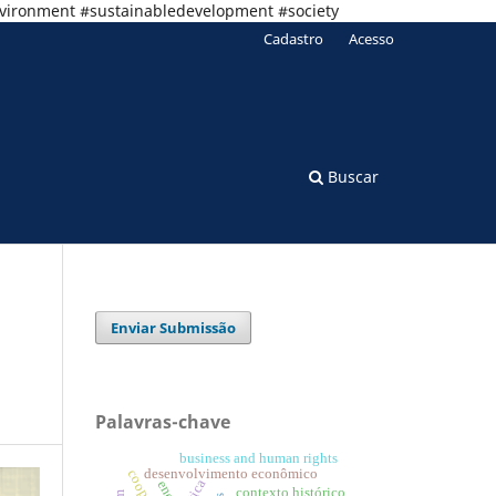
nvironment #sustainabledevelopment #society
Cadastro
Acesso
Buscar
Enviar Submissão
Palavras-chave
business and human rights
desenvolvimento econômico
Ética
contexto histórico