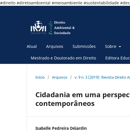
#direito #diretoambiental #meioambiente #sustentabilidade #de
Atual
Arquivos
Submissões
Sobre
Mestrado e Doutorado em Direito
Editora Educ
Início
/
Arquivos
/
v. 9 n. 3 (2019): Revista Direito
Cidadania em uma perspect
contemporâneos
Isabelle Pedreira Déjardin