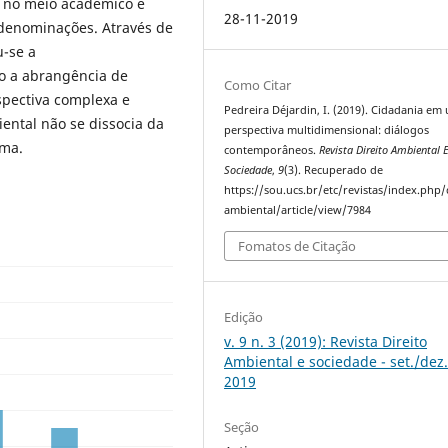
m no meio acadêmico e
28-11-2019
e denominações. Através de
u-se a
mo a abrangência de
Como Citar
rspectiva complexa e
Pedreira Déjardin, I. (2019). Cidadania em
ental não se dissocia da
perspectiva multidimensional: diálogos
ema.
contemporâneos.
Revista Direito Ambiental 
Sociedade
,
9
(3). Recuperado de
https://sou.ucs.br/etc/revistas/index.php/
ambiental/article/view/7984
Fomatos de Citação
Edição
v. 9 n. 3 (2019): Revista Direito
Ambiental e sociedade - set./dez
2019
Seção