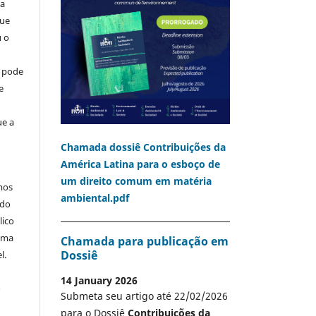
ia
que
u o
o pode
e
ue a
Chamada dossiê Contribuições da
América Latina para o esboço de
um direito comum em matéria
mos
ambiental.pdf
 do
lico
 uma
Chamada para publicação em
Dossiê
l.
14 January 2026
A
Submeta seu artigo até 22/02/2026
para o Dossiê
Contribuições da