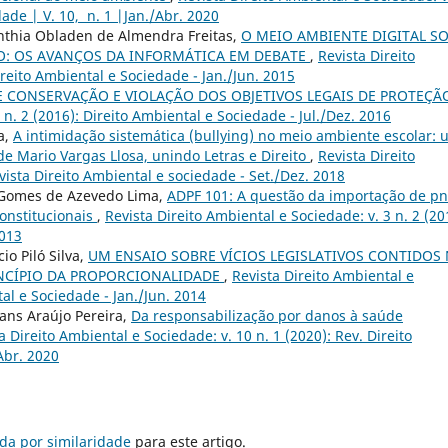
dade | V. 10, n. 1 |Jan./Abr. 2020
Cinthia Obladen de Almendra Freitas,
O MEIO AMBIENTE DIGITAL SO
CO: OS AVANÇOS DA INFORMÁTICA EM DEBATE
,
Revista Direito
ireito Ambiental e Sociedade - Jan./Jun. 2015
 CONSERVAÇÃO E VIOLAÇÃO DOS OBJETIVOS LEGAIS DE PROTEÇ
 n. 2 (2016): Direito Ambiental e Sociedade - Jul./Dez. 2016
a,
A intimidação sistemática (bullying) no meio ambiente escolar:
 de Mario Vargas Llosa, unindo Letras e Direito
,
Revista Direito
vista Direito Ambiental e sociedade - Set./Dez. 2018
 Gomes de Azevedo Lima,
ADPF 101: A questão da importação de p
constitucionais
,
Revista Direito Ambiental e Sociedade: v. 3 n. 2 (20
2013
io Piló Silva,
UM ENSAIO SOBRE VÍCIOS LEGISLATIVOS CONTIDOS
RINCÍPIO DA PROPORCIONALIDADE
,
Revista Direito Ambiental e
tal e Sociedade - Jan./Jun. 2014
ans Araújo Pereira,
Da responsabilização por danos à saúde
a Direito Ambiental e Sociedade: v. 10 n. 1 (2020): Rev. Direito
Abr. 2020
da por similaridade
para este artigo.