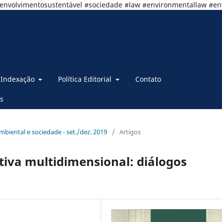
senvolvimentosustentável #sociedade #law #environmentallaw #e
Indexação
Política Editorial
Contato
s
 Ambiental e sociedade - set./dez. 2019
/
Artigos
iva multidimensional: diálogos