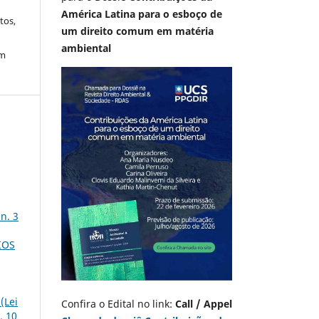
América Latina para o esboço de
tos,
um direito comum em matéria
ambiental
em
n. 3
IOS
(Lei
Confira o Edital no link:
Call / Appel
. 10