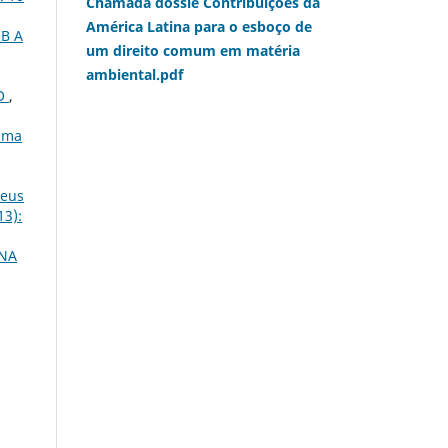
Chamada dossiê Contribuições da
América Latina para o esboço de
B A
um direito comum em matéria
ambiental.pdf
ÃO
,
 uma
neus
13):
 NA