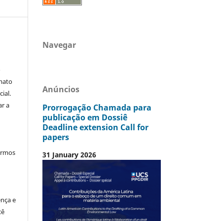
Navegar
o
mato
Anúncios
ial.
ar a
Prorrogação Chamada para
publicação em Dossiê
Deadline extension Call for
papers
termos
31 January 2026
ença e
cê