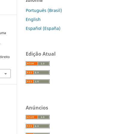
Português (Brasil)
English
Español (España)
 uma
E
Edição Atual
direito
Anúncios
.