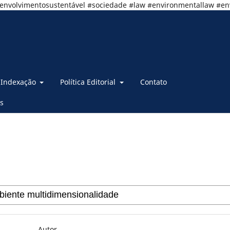
senvolvimentosustentável #sociedade #law #environmentallaw #e
Indexação
Política Editorial
Contato
s
Autor