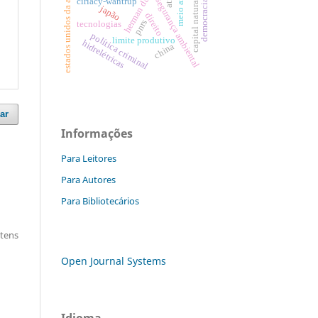
estados unidos da américa
herman daly
segurança ambiental
ciriacy-wantrup
capital natural
democracia
japão
direito
pnrs
tecnologias
política criminal
limite produtivo
hidrelétricas
china
ar
Informações
Para Leitores
Para Autores
Para Bibliotecários
itens
Open Journal Systems
Idioma