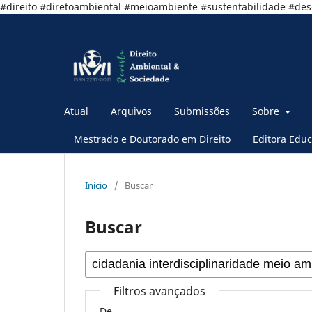
#direito #diretoambiental #meioambiente #sustentabilidade #de
Atual
Arquivos
Submissões
Sobre
Mestrado e Doutorado em Direito
Editora Educ
Início
/
Buscar
Buscar
Filtros avançados
De