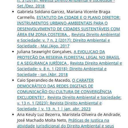
n. 3 (2018): Revista Direito Ambiental e sociedade -
Set./Dez. 2018
Gabriela Soldano Garcez, Mariana Vicente Braga
Carmello,
ESTATUTO DA CIDADE E O PLANO DIRETOR:
INSTRUMENTOS URBANO-AMBIENTAIS PARA O
DESENVOLVIMENTO DE CIDADES SUSTENTÁVEIS COM
ÁREA EM ZONA COSTEIRA.
,
Revista Direito Ambiental
e Sociedade: v. 7 n. 2 (2017): Direito Ambiental e
Sociedade - Mai./Ago. 2017
Juliana Seawright Gonçalves,
A EVOLUÇAO DA
PROTEÇÃO DA RESERVA FLORESTAL LEGAL NO BRASIL
E A SEGURANÇA JURÍDICA
,
Revista Direito Ambiental e
Sociedade: v. 8 n. 1 (2018): Direito Ambiental e
Sociedade - Jan./Abr. 2018
Caio Sperandeo de Macedo,
O CARATER
DEMOCRÁTICO DAS REDES DIGITAIS DE
COMUNICAÇÃO OU CULTURA DE CONVERGÊNCIA
EXCLUDENTE?
,
Revista Direito Ambiental e Sociedade:
v. 13 n. 1 (2023): Revista Direito Ambiental e
Sociedade | v. 13, n. 1 | jan. abr. 2023
Ana Keuly Luz Bezerra, Maristela Oliveira de Andrade,
José Machado Moita Neto,
Práticas de Justiça na
atividade Jurisdicional do Direito Ambiental e seus