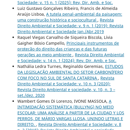
Sociedade: v. 15 n. 1 (2025): Rev, Dir. Amb. e Soc.
Luiz Gustavo Gonçalves Ribeiro, Francis de Almeida
Araújo Lisboa,
A tutela penal-ambiental da paisagem:
uma construção histórica e sociocultural
,
Revista
Direito Ambiental e Sociedade: v. 9 n. 1 (2019): Revista
Direito Ambiental e Sociedade Jan./Abr.2019
Raquel Viegas Carvalho de Siqueira Biscola, Lívia
Gaigher Bósio Campello,
Principais instrumentos de
proteção do direito das crianças e das futuras
gerações ao meio ambiente
,
Revista Direito Ambiental
e Sociedade: v. 14 n. 1 (2024): Rev. Dir. Amb. e Soc.
Nathália Ledra Turnes, Reginaldo Geremias,
ESTUDOS
DA LEGISLAÇÃO AMBIENTAL DO SETOR CARBONÍFERO
COM FOCO NO SUL DE SANTA CATARINA
,
Revista
Direito Ambiental e Sociedade: v. 10 n. 3 (2020):
Revista Direito Ambiental e sociedade, v. 10, n. 3 –
set./dez. 2020
Wambert Gomes Di Lorenzo, IVONE MASSOLA,
A
INTIMIDAÇÃO SISTEMÁTICA (BULLYNG) NO MEIO
ESCOLAR: UMA ANÁLISE A PARTIR DE LA CIUDAD Y LOS
PERROS, DE MÁRIO VARGAS LLOSA, UNINDO LETRAS E
DIREITO.
,
Revista Direito Ambiental e Sociedade: v. 8