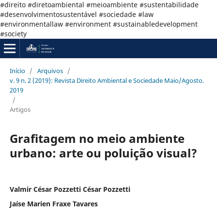
#direito #diretoambiental #meioambiente #sustentabilidade
#desenvolvimentosustentável #sociedade #law
#environmentallaw #environment #sustainabledevelopment
#society
Início
/
Arquivos
/
v. 9 n. 2 (2019): Revista Direito Ambiental e Sociedade Maio/Agosto.
2019
/
Artigos
Grafitagem no meio ambiente
urbano: arte ou poluição visual?
Valmir César Pozzetti César Pozzetti
Jaíse Marien Fraxe Tavares