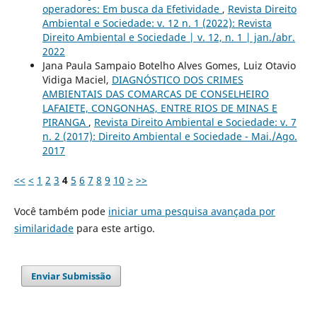
operadores: Em busca da Efetividade
,
Revista Direito
Ambiental e Sociedade: v. 12 n. 1 (2022): Revista
Direito Ambiental e Sociedade | v. 12, n. 1 | jan./abr.
2022
Jana Paula Sampaio Botelho Alves Gomes, Luiz Otavio
Vidiga Maciel,
DIAGNÓSTICO DOS CRIMES
AMBIENTAIS DAS COMARCAS DE CONSELHEIRO
LAFAIETE, CONGONHAS, ENTRE RIOS DE MINAS E
PIRANGA
,
Revista Direito Ambiental e Sociedade: v. 7
n. 2 (2017): Direito Ambiental e Sociedade - Mai./Ago.
2017
<<
<
1
2
3
4
5
6
7
8
9
10
>
>>
Você também pode
iniciar uma pesquisa avançada por
similaridade
para este artigo.
Enviar Submissão