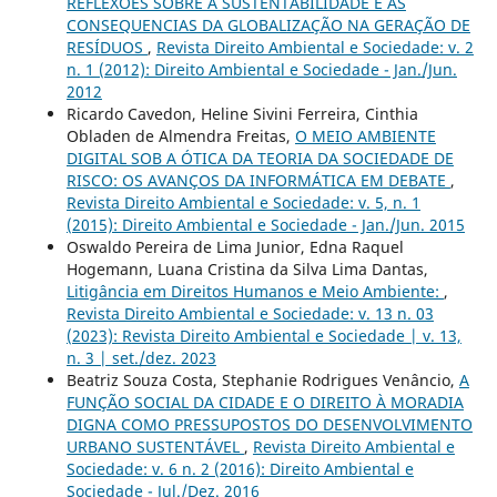
REFLEXÕES SOBRE A SUSTENTABILIDADE E AS
CONSEQUENCIAS DA GLOBALIZAÇÃO NA GERAÇÃO DE
RESÍDUOS
,
Revista Direito Ambiental e Sociedade: v. 2
n. 1 (2012): Direito Ambiental e Sociedade - Jan./Jun.
2012
Ricardo Cavedon, Heline Sivini Ferreira, Cinthia
Obladen de Almendra Freitas,
O MEIO AMBIENTE
DIGITAL SOB A ÓTICA DA TEORIA DA SOCIEDADE DE
RISCO: OS AVANÇOS DA INFORMÁTICA EM DEBATE
,
Revista Direito Ambiental e Sociedade: v. 5, n. 1
(2015): Direito Ambiental e Sociedade - Jan./Jun. 2015
Oswaldo Pereira de Lima Junior, Edna Raquel
Hogemann, Luana Cristina da Silva Lima Dantas,
Litigância em Direitos Humanos e Meio Ambiente:
,
Revista Direito Ambiental e Sociedade: v. 13 n. 03
(2023): Revista Direito Ambiental e Sociedade | v. 13,
n. 3 | set./dez. 2023
Beatriz Souza Costa, Stephanie Rodrigues Venâncio,
A
FUNÇÃO SOCIAL DA CIDADE E O DIREITO À MORADIA
DIGNA COMO PRESSUPOSTOS DO DESENVOLVIMENTO
URBANO SUSTENTÁVEL
,
Revista Direito Ambiental e
Sociedade: v. 6 n. 2 (2016): Direito Ambiental e
Sociedade - Jul./Dez. 2016