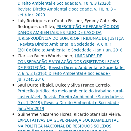
Direito Ambiental e Sociedade: v. 10 n. 3 (2020):
Revista Direito Ambiental e sociedade, v. 10, n. 3 –
set./dez. 2020
Luly Rodrigues da Cunha Fischer, Eymmy Gabrielly
Rodrigues da Silva,
PRESCRIÇÃO E REPARAÇÃO DOS
DANOS AMBIENTAIS: ESTUDO DE CASO DA
JURISPRUDÊNCIA DO SUPERIOR TRIBUNAL DE JUSTIÇA
,
Revista Direito Ambiental e Sociedade: v. 6 n. 1
(2016): Direito Ambiental e Sociedade - Jan./Jun. 2016
Clarissa Bueno Wandscheer,
UNIDADES DE
CONSERVAÇÃO E VIOLAÇÃO DOS OBJETIVOS LEGAIS
DE PROTEÇÃO
,
Revista Direito Ambiental e Sociedade:
v. 6 n. 2 (2016): Direito Ambiental e Sociedade -
Jul./Dez. 2016
Saul Durte Tibaldi, Dulcely Silva Franco Correio,
Proteção jurídica do meio ambiente do trabalho rural-
sustentável
,
Revista Direito Ambiental e Sociedade: v.
9 n. 1 (2019): Revista Direito Ambiental e Sociedade
Jan./Abr.2019
Guilherme Nazareno Flores, Ricardo Stanziola Vieira,
EXPECTATIVAS DA GOVERNANÇA SOCIOAMBIENTAL
NA POLÍTICA NACIONAL DE RESÍDUOS SÓLIDOS: