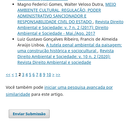
Magno Federici Gomes, Walter Veloso Dutra,
MEIO
AMBIENTE CULTURAL, REGULAÇÃO, PODER
ADMINISTRATIVO SANCIONADOR E
RESPONSABILIDADE CIVIL DO ESTADO
,
Revista Direito
Ambiental e Sociedade: v. 7 n. 2 (2017): Direito
Ambiental e Sociedade - Mai./Ago. 2017
Luiz Gustavo Gonçalves Ribeiro, Francis de Almeida
Araújo Lisboa,
A tutela penal ambiental da paisagem:
uma construção histórica e sociocultural
,
Revista
Direito Ambiental e Sociedade: v. 10 n. 2 (2020):
Revista Direito Ambiental e sociedade
<<
<
1
2
3
4
5
6
7
8
9
10
>
>>
Você também pode
iniciar uma pesquisa avançada por
similaridade
para este artigo.
Enviar Submissão