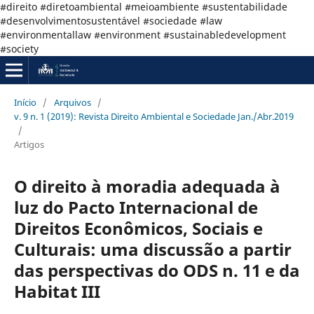
#direito #diretoambiental #meioambiente #sustentabilidade
#desenvolvimentosustentável #sociedade #law
#environmentallaw #environment #sustainabledevelopment
#society
Início
/
Arquivos
/
v. 9 n. 1 (2019): Revista Direito Ambiental e Sociedade Jan./Abr.2019
/
Artigos
O direito à moradia adequada à
luz do Pacto Internacional de
Direitos Econômicos, Sociais e
Culturais: uma discussão a partir
das perspectivas do ODS n. 11 e da
Habitat III