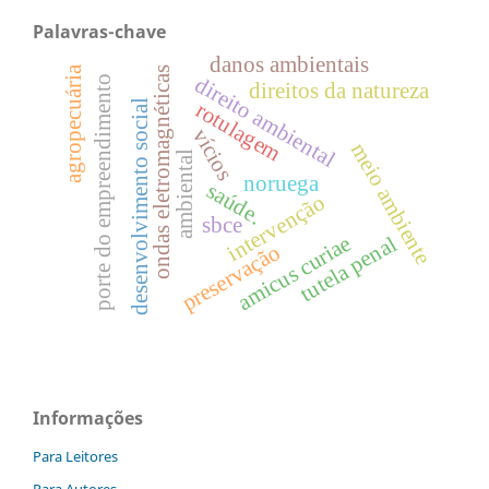
Palavras-chave
danos ambientais
agropecuária
ondas eletromagnéticas
direito ambiental
porte do empreendimento
direitos da natureza
desenvolvimento social
rotulagem
vícios
meio ambiente
ambiental
noruega
saúde.
intervenção
sbce
amicus curiae
tutela penal
preservação
Informações
Para Leitores
Para Autores