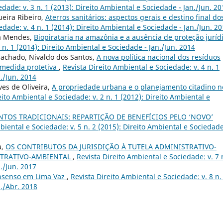
edade: v. 3 n. 1 (2013): Direito Ambiental e Sociedade - Jan./Jun. 20
ueira Ribeiro,
Aterros sanitários: aspectos gerais e destino final do
edade: v. 4 n. 1 (2014): Direito Ambiental e Sociedade - Jan./Jun. 2
va Mendes,
Biopirataria na amazônia e a ausência de proteção juríd
 n. 1 (2014): Direito Ambiental e Sociedade - Jan./Jun. 2014
achado, Nivaldo dos Santos,
A nova política nacional dos resíduos
 medida protetiva
,
Revista Direito Ambiental e Sociedade: v. 4 n. 1
./Jun. 2014
ves de Oliveira,
A propriedade urbana e o planejamento citadino n
eito Ambiental e Sociedade: v. 2 n. 1 (2012): Direito Ambiental e
TOS TRADICIONAIS: REPARTIÇÃO DE BENEFÍCIOS PELO ‘NOVO’
biental e Sociedade: v. 5 n. 2 (2015): Direito Ambiental e Sociedade
a,
OS CONTRIBUTOS DA JURISDIÇÃO À TUTELA ADMINISTRATIVO-
STRATIVO-AMBIENTAL
,
Revista Direito Ambiental e Sociedade: v. 7 
./Jun. 2017
nsenso em Lima Vaz
,
Revista Direito Ambiental e Sociedade: v. 8 n.
n./Abr. 2018