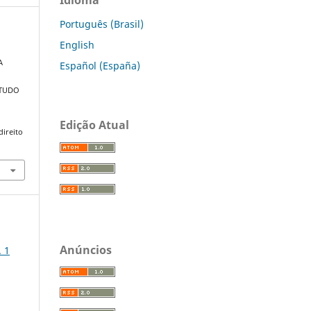
Português (Brasil)
English
A
Español (España)
STUDO
Edição Atual
direito
Anúncios
. 1