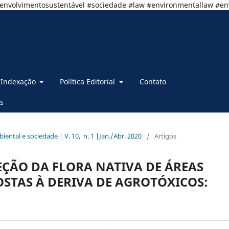
senvolvimentosustentável #sociedade #law #environmentallaw #e
Indexação
Política Editorial
Contato
s
mbiental e sociedade | V. 10, n. 1 |Jan./Abr. 2020
/
Artigos
ÇÃO DA FLORA NATIVA DE ÁREAS
OSTAS À DERIVA DE AGROTÓXICOS: