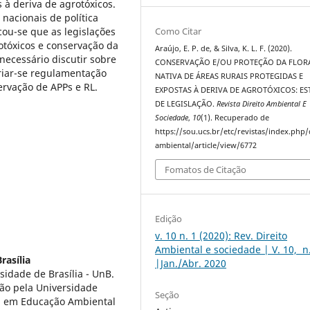
 à deriva de agrotóxicos.
 nacionais de política
icou-se que as legislações
Como Citar
otóxicos e conservação da
Araújo, E. P. de, & Silva, K. L. F. (2020).
 necessário discutir sobre
CONSERVAÇÃO E/OU PROTEÇÃO DA FLOR
criar-se regulamentação
NATIVA DE ÁREAS RURAIS PROTEGIDAS E
servação de APPs e RL.
EXPOSTAS À DERIVA DE AGROTÓXICOS: E
DE LEGISLAÇÃO.
Revista Direito Ambiental E
Sociedade
,
10
(1). Recuperado de
https://sou.ucs.br/etc/revistas/index.php/
ambiental/article/view/6772
Fomatos de Citação
Edição
v. 10 n. 1 (2020): Rev. Direito
Ambiental e sociedade | V. 10, n
rasília
|Jan./Abr. 2020
idade de Brasília - UnB.
ão pela Universidade
Seção
da em Educação Ambiental