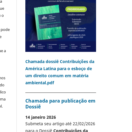
ia
que
u o
o pode
e
ue a
Chamada dossiê Contribuições da
América Latina para o esboço de
um direito comum em matéria
mos
ambiental.pdf
 do
lico
 uma
Chamada para publicação em
Dossiê
l.
14 janeiro 2026
A
Submeta seu artigo até 22/02/2026
para o Dossiê
Contribuições da