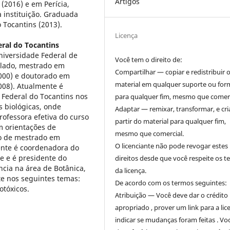
Artigos
(2016) e em Perícia,
 instituição. Graduada
 Tocantins (2013).
Licença
ral do Tocantins
niversidade Federal de
Você tem o direito de:
elado, mestrado em
Compartilhar — copiar e redistribuir 
2000) e doutorado em
material em qualquer suporte ou for
008). Atualmente é
 Federal do Tocantins nos
para qualquer fim, mesmo que comerc
s biológicas, onde
Adaptar — remixar, transformar, e cri
rofessora efetiva do curso
partir do material para qualquer fim,
m orientações de
mesmo que comercial.
so de mestrado em
O licenciante não pode revogar estes
ente é coordenadora do
e e é presidente do
direitos desde que você respeite os 
ncia na área de Botânica,
da licença.
e nos seguintes temas:
De acordo com os termos seguintes:
otóxicos.
Atribuição — Você deve dar o crédito
apropriado , prover um link para a lic
indicar se mudanças foram feitas . Vo