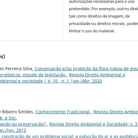
autorizações necessárias para o uso
pretendido. Por exemplo, outros direi
tais como direitos de imagem, de
privacidade ou direitos morais , pod
limitar o uso do material.
s)
s Ferreira Silva,
Conservação e/ou proteção da flora nativa de áre
grotóxicos: estudo de legislação
,
Revista Direito Ambiental e
Ambiental e sociedade | V. 10, n. 1 |Jan./Abr. 2020
e Ribeiro Simões,
Conhecimento Tradicional
,
Revista Direito Ambie
b. e Soc.
vação ou preservação?
,
Revista Direito Ambiental e Sociedade: v. 3
an./Jun. 2013
 construção de um problema social: a poluição do ar e as audiênci