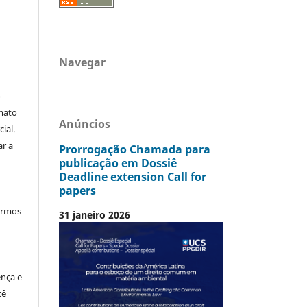
Navegar
o
mato
Anúncios
ial.
ar a
Prorrogação Chamada para
publicação em Dossiê
Deadline extension Call for
papers
termos
31 janeiro 2026
ença e
cê