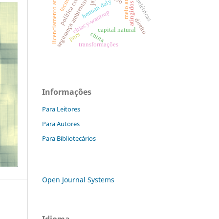
licenciamento ambiental
política criminal
hidrelétricas
herman daly
segurança ambiental
atingidos
ciriacy-wantrup
direito
capital natural
china
pnrs
transformações
Informações
Para Leitores
Para Autores
Para Bibliotecários
Open Journal Systems
Idioma