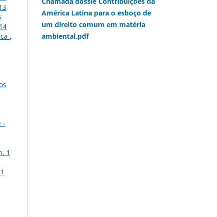
Chamada dossiê Contribuições da
13
América Latina para o esboço de
s
um direito comum em matéria
014
ambiental.pdf
ica
,
os
 -
n. 1
 1