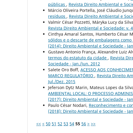
públicas
,
Revista Direito Ambiental e Soci
Márcio Oliveira Portella, José Cláudio Junq
resíduos
,
Revista Direito Ambiental e Soci
Valmir César Pozzetti, Máryka Lucy da Sil
Revista Direito Ambiental e Sociedade: v. 4
Cinthya Amaral Santos, Humberto César M
sólidos e o descarte de embalagens como
(2014): Direito Ambiental e Sociedade - Jan
Gustavo Antonio França, Alexandre Luiz Al
termos do estatuto da cidade
,
Revista Dir
Sociedade - Jan./Jun. 2012
Salete Oro Boff,
ACESSO AOS CONHECIMEN
MARCO REGULATÓRIO
,
Revista Direito Am
Jul./Dez. 2015
Jeferson Dytz Marin, Mateus Lopes da Silv
AMBIENTAL LOCAL: O PROCESSO ADMINI
(2017): Direito Ambiental e Sociedade - Jan
Paulo César Nodari,
Reconhecimento e co
(2018): Direito Ambiental e Sociedade - Ja
<<
<
50
51
52
53
54
55
56
>
>>