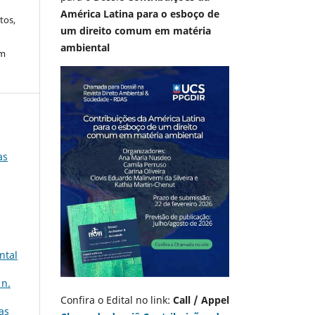
América Latina para o esboço de
tos,
um direito comum em matéria
ambiental
em
as
ntal
 n.
Confira o Edital no link:
Call / Appel
as