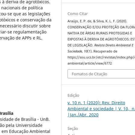
 à deriva de agrotóxicos.
 nacionais de política
icou-se que as legislações
Como Citar
otóxicos e conservação da
Araújo, E. P. de, & Silva, K. L. F. (2020).
 necessário discutir sobre
CONSERVAÇÃO E/OU PROTEÇÃO DA FLOR
criar-se regulamentação
NATIVA DE ÁREAS RURAIS PROTEGIDAS E
servação de APPs e RL.
EXPOSTAS À DERIVA DE AGROTÓXICOS: E
DE LEGISLAÇÃO.
Revista Direito Ambiental E
Sociedade
,
10
(1). Recuperado de
https://sou.ucs.br/etc/revistas/index.php/
ambiental/article/view/6772
Fomatos de Citação
Edição
v. 10 n. 1 (2020): Rev. Direito
Ambiental e sociedade | V. 10, n
rasília
|Jan./Abr. 2020
idade de Brasília - UnB.
ão pela Universidade
Seção
da em Educação Ambiental