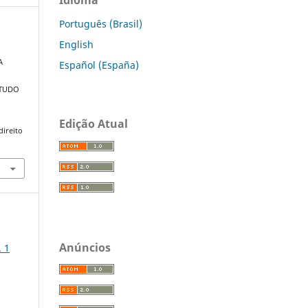
Português (Brasil)
English
A
Español (España)
STUDO
Edição Atual
direito
Anúncios
. 1