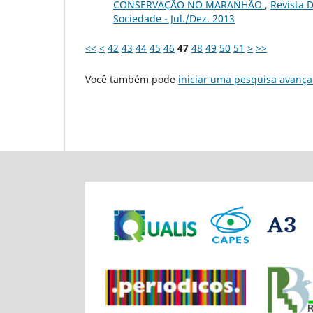
CONSERVAÇÃO NO MARANHÃO
,
Revista D
Sociedade - Jul./Dez. 2013
<<
<
42
43
44
45
46
47
48
49
50
51
>
>>
Você também pode
iniciar uma pesquisa avança