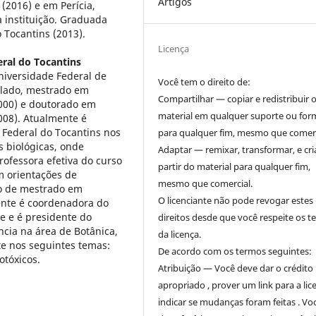
Artigos
(2016) e em Perícia,
 instituição. Graduada
 Tocantins (2013).
Licença
ral do Tocantins
niversidade Federal de
Você tem o direito de:
elado, mestrado em
Compartilhar — copiar e redistribuir 
2000) e doutorado em
material em qualquer suporte ou for
008). Atualmente é
 Federal do Tocantins nos
para qualquer fim, mesmo que comerc
s biológicas, onde
Adaptar — remixar, transformar, e cri
rofessora efetiva do curso
partir do material para qualquer fim,
m orientações de
mesmo que comercial.
so de mestrado em
O licenciante não pode revogar estes
ente é coordenadora do
e e é presidente do
direitos desde que você respeite os 
ncia na área de Botânica,
da licença.
e nos seguintes temas:
De acordo com os termos seguintes:
otóxicos.
Atribuição — Você deve dar o crédito
apropriado , prover um link para a lic
indicar se mudanças foram feitas . Vo