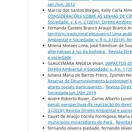
Jan./Jun. 2012
Marcio dos Santos Borges, Kelly Carla Alm
CONSIDERAÇÕES SOBRE AS LINHAS DE C
Sociedade: v. 6 n. 2 (2016): Direito Ambien
Fernanda Castelo Branco Araujo Branco Ar
território tradicional pesqueiro? Uma anál
Ambiental e Sociedade: v. 9 n. 3 (2019): Re
Milena Moraes Lima, José Edmilson de So
alternativas à luz da biologia
,
Revista Dire
e sociedade
GLAUCIMARA ANGELA Vivan,
IMPACTOS D
Direito Ambiental e Sociedade: v. 4 n. 1 (2
Juliana Maria de Barros-Freire, Zysman N
Reserva de Desenvolvimento Sustentável M
atores sociais participantes
,
Revista Direi
Sociedade Jan./Abr.2019
André Roberto Ruver, Carlos Alberto Lunel
penal: perspectivas da realização do dire
3 (2020): Revista Direito Ambiental e socied
Cauet de Araújo Corrêa Formigosa, Maria 
municípios mineradores do Pará
,
Revista 
fernando oliveira piedade, fernando olive