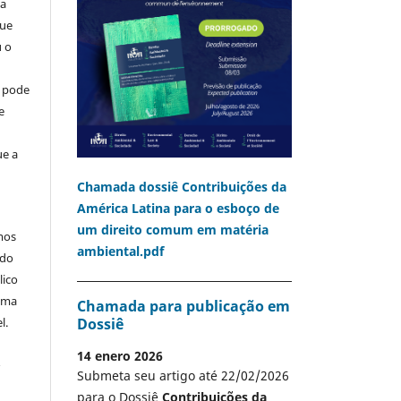
ia
que
u o
o pode
e
ue a
Chamada dossiê Contribuições da
América Latina para o esboço de
um direito comum em matéria
mos
ambiental.pdf
 do
lico
 uma
Chamada para publicação em
Dossiê
l.
14 enero 2026
A
Submeta seu artigo até 22/02/2026
para o Dossiê
Contribuições da