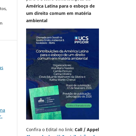
América Latina para o esboço de
tos,
um direito comum em matéria
ambiental
em
as
 na
r.
Confira o Edital no link:
Call / Appel