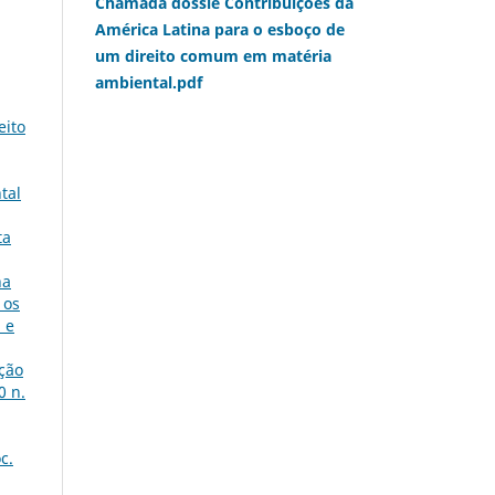
Chamada dossiê Contribuições da
América Latina para o esboço de
um direito comum em matéria
ambiental.pdf
eito
tal
ta
na
 os
 e
ição
0 n.
c.