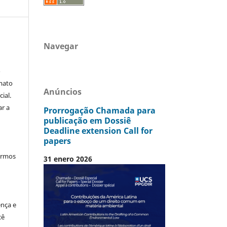
Navegar
o
mato
Anúncios
ial.
ar a
Prorrogação Chamada para
publicação em Dossiê
Deadline extension Call for
papers
termos
31 enero 2026
ença e
cê