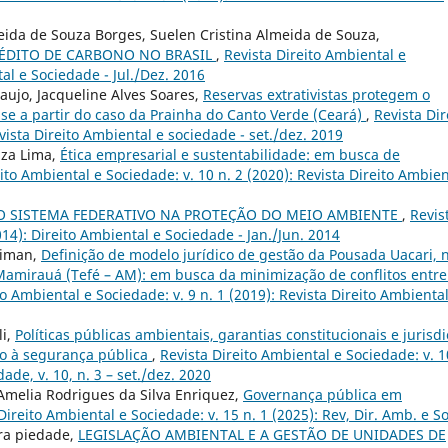
eida de Souza Borges, Suelen Cristina Almeida de Souza,
RÉDITO DE CARBONO NO BRASIL
,
Revista Direito Ambiental e
tal e Sociedade - Jul./Dez. 2016
aujo, Jacqueline Alves Soares,
Reservas extrativistas protegem o
ise a partir do caso da Prainha do Canto Verde (Ceará)
,
Revista Dir
vista Direito Ambiental e sociedade - set./dez. 2019
uza Lima,
Ética empresarial e sustentabilidade: em busca de
ito Ambiental e Sociedade: v. 10 n. 2 (2020): Revista Direito Ambien
O SISTEMA FEDERATIVO NA PROTEÇÃO DO MEIO AMBIENTE
,
Revis
014): Direito Ambiental e Sociedade - Jan./Jun. 2014
eiman,
Definição de modelo jurídico de gestão da Pousada Uacari, 
amirauá (Tefé – AM): em busca da minimização de conflitos entre
to Ambiental e Sociedade: v. 9 n. 1 (2019): Revista Direito Ambiental
li,
Políticas públicas ambientais, garantias constitucionais e jurisd
ito à segurança pública
,
Revista Direito Ambiental e Sociedade: v. 1
ade, v. 10, n. 3 – set./dez. 2020
Amelia Rodrigues da Silva Enriquez,
Governança pública em
Direito Ambiental e Sociedade: v. 15 n. 1 (2025): Rev, Dir. Amb. e So
ira piedade,
LEGISLAÇÃO AMBIENTAL E A GESTÃO DE UNIDADES DE