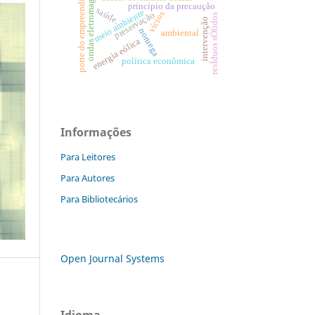
ondas eletromagnéticas
porte do empreendimento
princípio da precaução
saúde.
meio ambiente
vícios
preservação
resÍduos sÓlidos
intervenção
noruega
ambiental
energia eólica
política econômica
Informações
Para Leitores
Para Autores
Para Bibliotecários
Open Journal Systems
Idioma