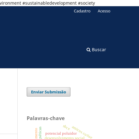
nvironment #sustainabledevelopment #society
Cadastro
Acesso
Buscar
Enviar Submissão
Palavras-chave
sbce
amicus curiae
potencial poluidor
desenvolvimento social