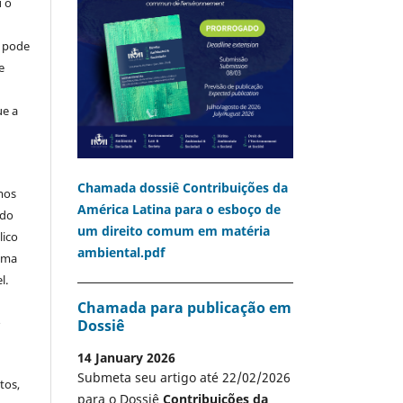
u o
o pode
e
ue a
Chamada dossiê Contribuições da
mos
América Latina para o esboço de
 do
um direito comum em matéria
lico
ambiental.pdf
 uma
l.
Chamada para publicação em
A
Dossiê
14 January 2026
Submeta seu artigo até 22/02/2026
tos,
para o Dossiê
Contribuições da