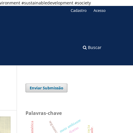
nvironment #sustainabledevelopment #society
Cadastro
Acesso
Buscar
Enviar Submissão
Palavras-chave
meio ambiente
direito