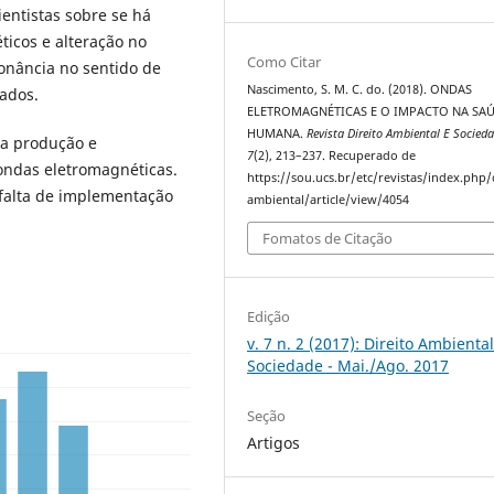
tistas sobre se há
ticos e alteração no
Como Citar
onância no sentido de
Nascimento, S. M. C. do. (2018). ONDAS
ados.
ELETROMAGNÉTICAS E O IMPACTO NA SA
HUMANA.
Revista Direito Ambiental E Socied
a produção e
7
(2), 213–237. Recuperado de
ondas eletromagnéticas.
https://sou.ucs.br/etc/revistas/index.php/
 falta de implementação
ambiental/article/view/4054
Fomatos de Citação
Edição
v. 7 n. 2 (2017): Direito Ambiental
Sociedade - Mai./Ago. 2017
Seção
Artigos