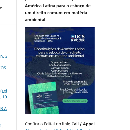
América Latina para o esboço de
em
um direito comum em matéria
ambiental
n. 3
IOS
(Lei
. 10
B A
Confira o Edital no link:
Call / Appel
ÃO
,