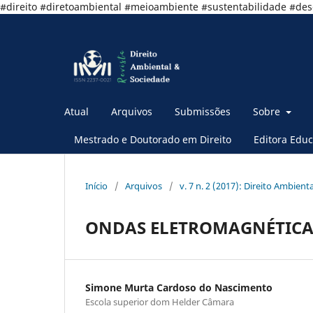
#direito #diretoambiental #meioambiente #sustentabilidade #de
Atual
Arquivos
Submissões
Sobre
Mestrado e Doutorado em Direito
Editora Educ
Início
/
Arquivos
/
v. 7 n. 2 (2017): Direito Ambient
ONDAS ELETROMAGNÉTICA
Simone Murta Cardoso do Nascimento
Escola superior dom Helder Câmara