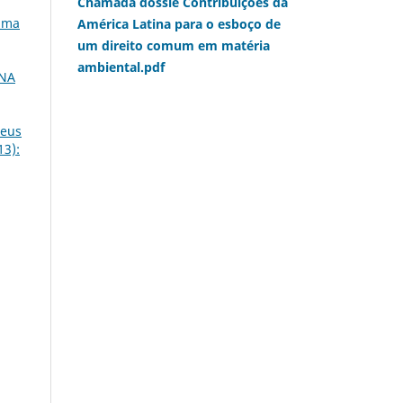
Chamada dossiê Contribuições da
 uma
América Latina para o esboço de
um direito comum em matéria
ambiental.pdf
 NA
neus
13):