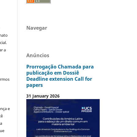
Navegar
o
mato
ial.
ar a
Anúncios
Prorrogação Chamada para
publicação em Dossiê
Deadline extension Call for
termos
papers
31 January 2026
ença e
cê
ia
que