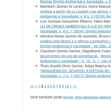
Revista Direito Ambiental e Sociedade: v. 6
Wambert Gomes Di Lorenzo, Ivone Massol
análise a partir de La ciudad y los perros,
Ambiental e Sociedade: v. 8 n. 3 (2018): Re
Luiz Gustavo Gonçalves Ribeiro, Fábio Márc
LEI DE CRIMES AMBIENTAIS À LUZ DO P
Sociedade: v. 4 n. 1 (2014): Direito Ambien
Adriana Neves Gomes de Azevedo, Bruna
usados pelo Brasil e a ofensa a preceitos 
Direito Ambiental e Sociedade - Jul./Dez. 
Claudson Gomes Santos, Dagolberto Calaz
decorrentes do uso de agrotóxicos
,
Revist
Ambiental e sociedade | V. 10, n. 1 |Jan./
Thais Giselle Diniz Santos, Katya Regina I
TRANSGÊNICOS: DESAFIOS À EFETIVAÇÃO
Sociedade: v. 7 n. 1 (2017): Direito Ambien
<<
<
1
2
3
4
5
6
7
8
9
10
>
>>
Você também pode
iniciar uma pesquisa avança