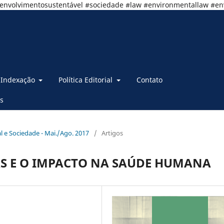
senvolvimentosustentável #sociedade #law #environmentallaw #e
Indexação
Política Editorial
Contato
s
al e Sociedade - Mai./Ago. 2017
/
Artigos
S E O IMPACTO NA SAÚDE HUMANA