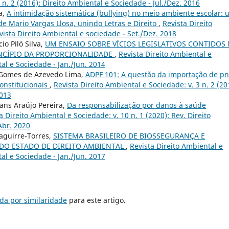
 n. 2 (2016): Direito Ambiental e Sociedade - Jul./Dez. 2016
a,
A intimidação sistemática (bullying) no meio ambiente escolar:
 de Mario Vargas Llosa, unindo Letras e Direito
,
Revista Direito
vista Direito Ambiental e sociedade - Set./Dez. 2018
io Piló Silva,
UM ENSAIO SOBRE VÍCIOS LEGISLATIVOS CONTIDOS
RINCÍPIO DA PROPORCIONALIDADE
,
Revista Direito Ambiental e
tal e Sociedade - Jan./Jun. 2014
 Gomes de Azevedo Lima,
ADPF 101: A questão da importação de p
constitucionais
,
Revista Direito Ambiental e Sociedade: v. 3 n. 2 (20
2013
ans Araújo Pereira,
Da responsabilização por danos à saúde
a Direito Ambiental e Sociedade: v. 10 n. 1 (2020): Rev. Direito
Abr. 2020
saguirre-Torres,
SISTEMA BRASILEIRO DE BIOSSEGURANÇA E
 DO ESTADO DE DIREITO AMBIENTAL
,
Revista Direito Ambiental e
tal e Sociedade - Jan./Jun. 2017
da por similaridade
para este artigo.