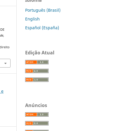
Português (Brasil)
English
Español (España)
ÚDE
ade
,
direito
Edição Atual
 e
Anúncios