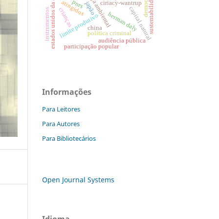
segurança ambiental
estados unidos da américa
democracia
sustentabilidade.
pnrs
atingidos
ciriacy-wantrup
japão
capital natural
crianças
instrumentos
herman daly
limite produtivo
china
política criminal
audiência pública
participação popular
Informações
Para Leitores
Para Autores
Para Bibliotecários
Open Journal Systems
Idioma