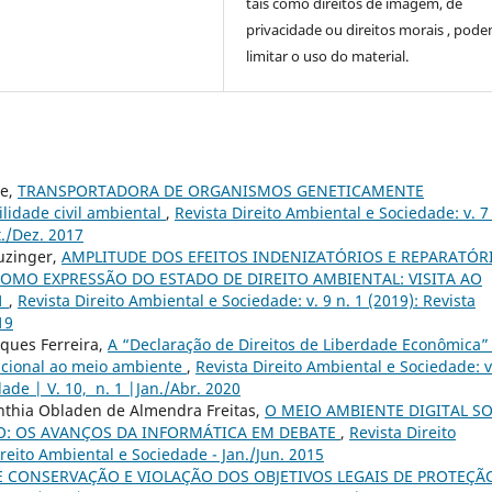
tais como direitos de imagem, de
privacidade ou direitos morais , pod
limitar o uso do material.
de,
TRANSPORTADORA DE ORGANISMOS GENETICAMENTE
idade civil ambiental
,
Revista Direito Ambiental e Sociedade: v. 7 
t./Dez. 2017
uzinger,
AMPLITUDE DOS EFEITOS INDENIZATÓRIOS E REPARATÓR
MO EXPRESSÃO DO ESTADO DE DIREITO AMBIENTAL: VISITA AO
1
,
Revista Direito Ambiental e Sociedade: v. 9 n. 1 (2019): Revista
19
rques Ferreira,
A “Declaração de Direitos de Liberdade Econômica” 
tucional ao meio ambiente
,
Revista Direito Ambiental e Sociedade: v
dade | V. 10, n. 1 |Jan./Abr. 2020
Cinthia Obladen de Almendra Freitas,
O MEIO AMBIENTE DIGITAL SO
CO: OS AVANÇOS DA INFORMÁTICA EM DEBATE
,
Revista Direito
ireito Ambiental e Sociedade - Jan./Jun. 2015
 CONSERVAÇÃO E VIOLAÇÃO DOS OBJETIVOS LEGAIS DE PROTEÇ