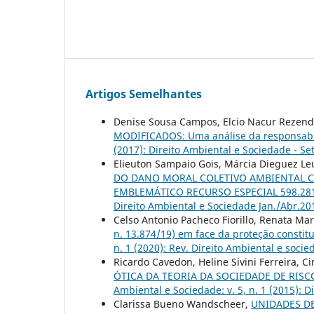
Artigos Semelhantes
Denise Sousa Campos, Elcio Nacur Rezen
MODIFICADOS: Uma análise da responsabil
(2017): Direito Ambiental e Sociedade - Se
Elieuton Sampaio Gois, Márcia Dieguez Le
DO DANO MORAL COLETIVO AMBIENTAL CO
EMBLEMÁTICO RECURSO ESPECIAL 598.28
Direito Ambiental e Sociedade Jan./Abr.20
Celso Antonio Pacheco Fiorillo, Renata Ma
n. 13.874/19) em face da proteção consti
n. 1 (2020): Rev. Direito Ambiental e socie
Ricardo Cavedon, Heline Sivini Ferreira, 
ÓTICA DA TEORIA DA SOCIEDADE DE RIS
Ambiental e Sociedade: v. 5, n. 1 (2015): D
Clarissa Bueno Wandscheer,
UNIDADES DE