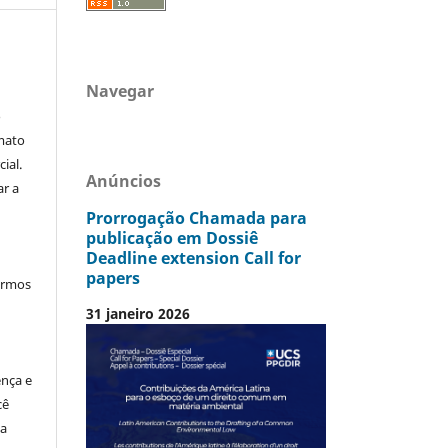
Navegar
o
mato
ial.
Anúncios
ar a
Prorrogação Chamada para
publicação em Dossiê
Deadline extension Call for
papers
termos
31 janeiro 2026
ença e
cê
ia