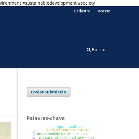
nvironment #sustainabledevelopment #society
Cadastro
Acesso
Buscar
Enviar Submissão
Palavras-chave
proporcionalidade.
porte do empreendimento
novas tendências de consumo
responsabilidade civil ambiental