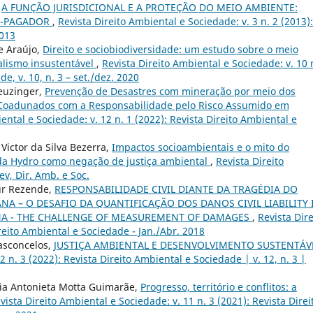
,
A FUNÇÃO JURISDICIONAL E A PROTEÇÃO DO MEIO AMBIENTE:
R-PAGADOR
,
Revista Direito Ambiental e Sociedade: v. 3 n. 2 (2013):
2013
de Araújo,
Direito e sociobiodiversidade: um estudo sobre o meio
alismo insustentável
,
Revista Direito Ambiental e Sociedade: v. 10 
e, v. 10, n. 3 – set./dez. 2020
euzinger,
Prevenção de Desastres com mineração por meio dos
o Coadunados com a Responsabilidade pelo Risco Assumido em
ental e Sociedade: v. 12 n. 1 (2022): Revista Direito Ambiental e
ictor da Silva Bezerra,
Impactos socioambientais e o mito do
da Hydro como negação de justiça ambiental
,
Revista Direito
ev, Dir. Amb. e Soc.
ur Rezende,
RESPONSABILIDADE CIVIL DIANTE DA TRAGÉDIA DO
 – O DESAFIO DA QUANTIFICAÇÃO DOS DANOS CIVIL LIABILITY 
NA - THE CHALLENGE OF MEASUREMENT OF DAMAGES
,
Revista Dire
ireito Ambiental e Sociedade - Jan./Abr. 2018
Vasconcelos,
JUSTIÇA AMBIENTAL E DESENVOLVIMENTO SUSTENTÁ
2 n. 3 (2022): Revista Direito Ambiental e Sociedade | v. 12, n. 3 |
ria Antonieta Motta Guimarãe,
Progresso, território e conflitos: a
vista Direito Ambiental e Sociedade: v. 11 n. 3 (2021): Revista Direi