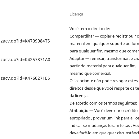
Licença
Você tem o direito de:
Compartilhar — copiar e redistribuir 
lizacv.do?id=K4709084T5
material em qualquer suporte ou for
para qualquer fim, mesmo que comerc
Adaptar — remixar, transformar, e cri
lizacv.do?id=K4257871A0
partir do material para qualquer fim,
mesmo que comercial.
lizacv.do?id=K4760271E5
O licenciante não pode revogar estes
direitos desde que você respeite os 
da licença.
De acordo com os termos seguintes:
Atribuição — Você deve dar o crédito
apropriado , prover um link para a lic
indicar se mudanças foram feitas . Vo
deve fazê-lo em qualquer circunstânc