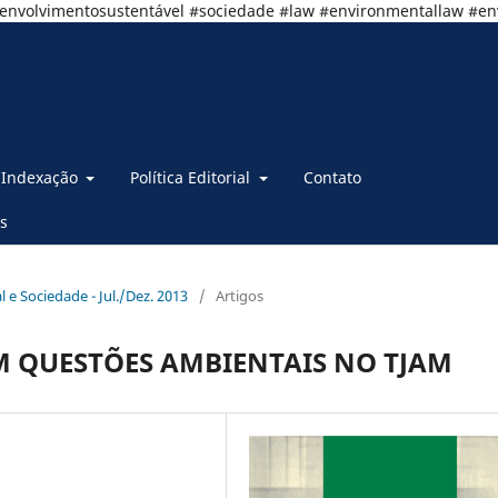
senvolvimentosustentável #sociedade #law #environmentallaw #e
Indexação
Política Editorial
Contato
s
al e Sociedade - Jul./Dez. 2013
/
Artigos
M QUESTÕES AMBIENTAIS NO TJAM