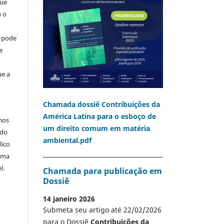
que
u o
o pode
e
ue a
Chamada dossiê Contribuições da
América Latina para o esboço de
mos
um direito comum em matéria
 do
ambiental.pdf
lico
 uma
l.
Chamada para publicação em
Dossiê
A
14 janeiro 2026
Submeta seu artigo até 22/02/2026
para o Dossiê
Contribuições da