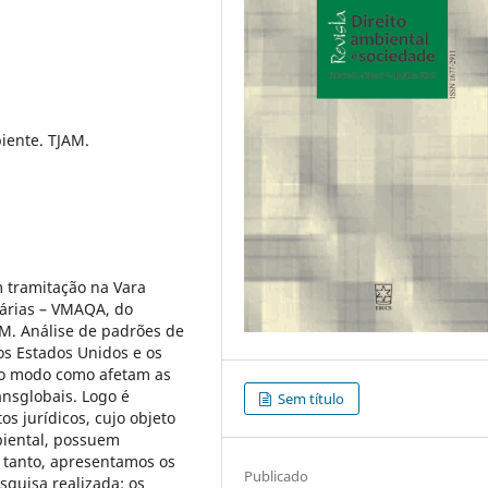
iente. TJAM.
m tramitação na Vara
árias – VMAQA, do
AM. Análise de padrões de
os Estados Unidos e os
lo modo como afetam as
nsglobais. Logo é
Sem título
os jurídicos, cujo objeto
biental, possuem
 tanto, apresentamos os
Publicado
quisa realizada: os