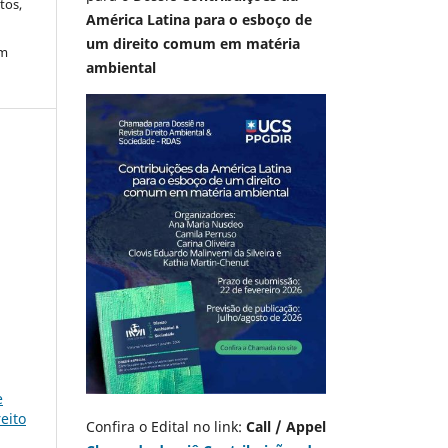
tos,
América Latina para o esboço de
um direito comum em matéria
em
ambiental
e
reito
Confira o Edital no link:
Call / Appel