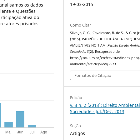
19-03-2015
, analisamos os dados
biente e Questões
articipação ativa do
tre atores privados.
Como Citar
Silva Jr, G. G., Cavalcante, B. de S., & Gico Jr,
(2015). PADRÕES DE LITIGÂNCIA EM QUES
AMBIENTAIS NO TJAM.
Revista Direito Ambie
Sociedade
,
3
(2). Recuperado de
https://sou.ucs.br/etc/revistas/index.php/
ambiental/article/view/2573
Fomatos de Citação
Edição
v. 3 n. 2 (2013): Direito Ambiental
Sociedade - Jul./Dez. 2013
Seção
Artigos