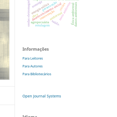
ondas eletromagnéticas
noruega
preservação
meio ambiente
desenvolvimento social
danos ambientais
vícios
energia eólica
Ética ambiental
intervenção
ambiental
sbce
saúde.
agropecuária
rotulagem
Informações
Para Leitores
Para Autores
Para Bibliotecários
Open Journal Systems
Idioma