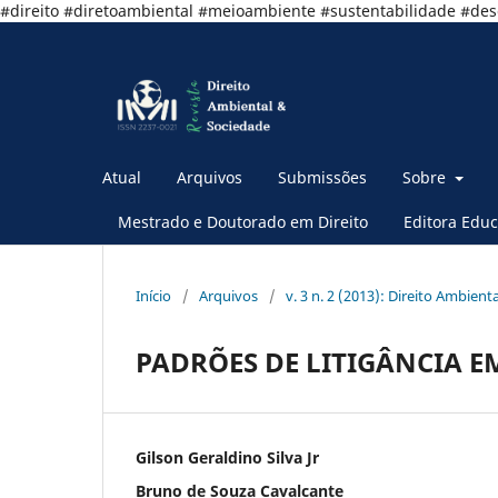
#direito #diretoambiental #meioambiente #sustentabilidade #de
Atual
Arquivos
Submissões
Sobre
Mestrado e Doutorado em Direito
Editora Educ
Início
/
Arquivos
/
v. 3 n. 2 (2013): Direito Ambient
PADRÕES DE LITIGÂNCIA E
Gilson Geraldino Silva Jr
Bruno de Souza Cavalcante