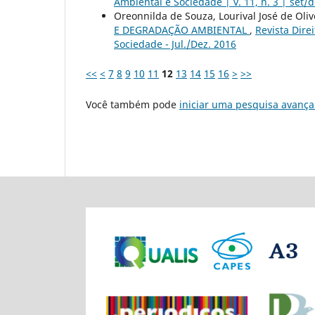
Ambiental e Sociedade | v. 11, n. 3 | set/
Oreonnilda de Souza, Lourival José de Oliv
E DEGRADAÇÃO AMBIENTAL
,
Revista Dire
Sociedade - Jul./Dez. 2016
<<
<
7
8
9
10
11
12
13
14
15
16
>
>>
Você também pode
iniciar uma pesquisa avança