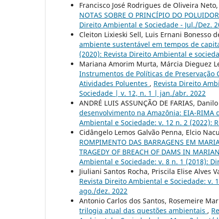
Francisco José Rodrigues de Oliveira Neto
NOTAS SOBRE O PRINCÍPIO DO POLUIDO
Direito Ambiental e Sociedade - Jul./Dez. 
Cleiton Lixieski Sell, Luis Ernani Bonesso 
ambiente sustentável em tempos de capit
(2020): Revista Direito Ambiental e sociedad
Mariana Amorim Murta, Márcia Dieguez L
Instrumentos de Políticas de Preservaçã
Atividades Poluentes
,
Revista Direito Ambi
Sociedade | v. 12, n. 1 | jan./abr. 2022
ANDRÉ LUIS ASSUNÇÃO DE FARIAS, Danilo V
desenvolvimento na Amazônia: EIA-RIMA 
Ambiental e Sociedade: v. 12 n. 2 (2022): R
Cidângelo Lemos Galvão Penna, Elcio Nac
ROMPIMENTO DAS BARRAGENS EM MARIANA
TRAGEDY OF BREACH OF DAMS IN MARIA
Ambiental e Sociedade: v. 8 n. 1 (2018): D
Jiuliani Santos Rocha, Priscila Elise Alves 
Revista Direito Ambiental e Sociedade: v. 1
ago./dez. 2022
Antonio Carlos dos Santos, Rosemeire Ma
trilogia atual das questões ambientais
,
Re