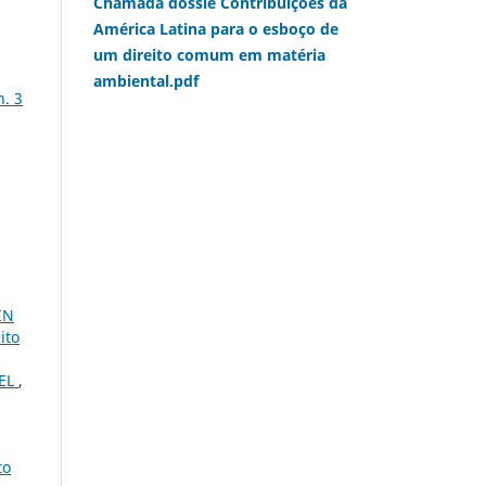
Chamada dossiê Contribuições da
América Latina para o esboço de
um direito comum em matéria
ambiental.pdf
n. 3
IN
ito
VEL
,
to