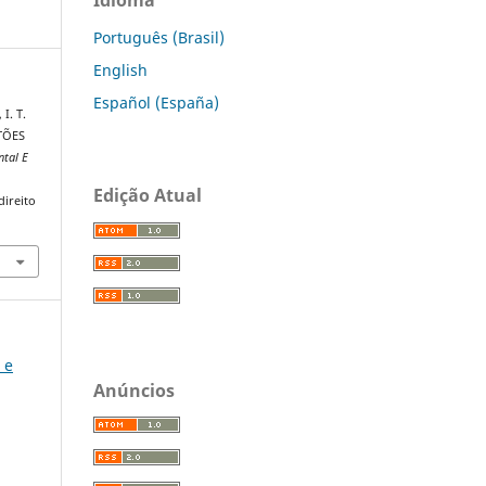
Português (Brasil)
English
Español (España)
 I. T.
TÕES
ntal E
Edição Atual
direito
 e
Anúncios