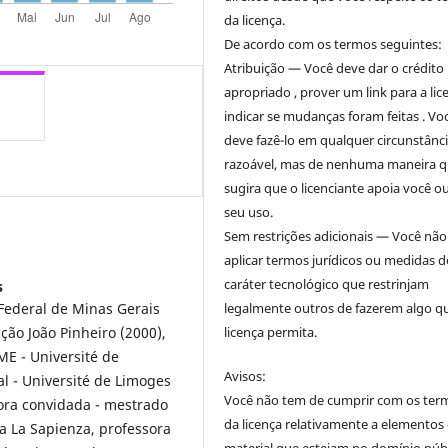
da licença.
De acordo com os termos seguintes:
Atribuição — Você deve dar o crédito
apropriado , prover um link para a lic
indicar se mudanças foram feitas . Vo
deve fazê-lo em qualquer circunstânc
razoável, mas de nenhuma maneira 
sugira que o licenciante apoia você o
seu uso.
Sem restrições adicionais — Você nã
aplicar termos jurídicos ou medidas d
caráter tecnológico que restrinjam
s
Federal de Minas Gerais
legalmente outros de fazerem algo q
ão João Pinheiro (2000),
licença permita.
 - Université de
Avisos:
l - Université de Limoges
Você não tem de cumprir com os ter
sora convidada - mestrado
da licença relativamente a elementos
ma La Sapienza, professora