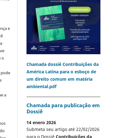
ença e
cê
ia
que
u o
Chamada dossiê Contribuições da
América Latina para o esboço de
o pode
um direito comum em matéria
e
ambiental.pdf
ue a
Chamada para publicação em
Dossiê
14 enero 2026
mos
Submeta seu artigo até 22/02/2026
 do
para o Dossiê
Contribuições da