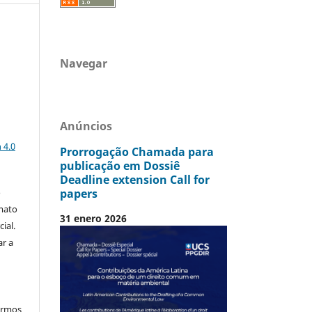
Navegar
Anúncios
a
 4.0
Prorrogação Chamada para
publicação em Dossiê
Deadline extension Call for
papers
o
mato
31 enero 2026
ial.
ar a
termos