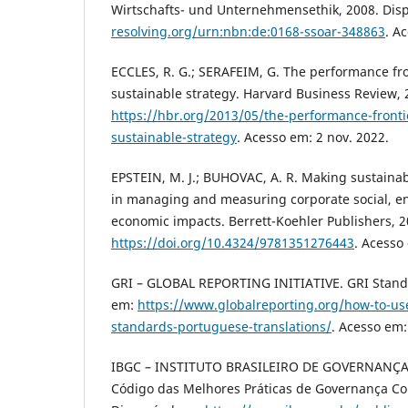
Wirtschafts- und Unternehmensethik, 2008. Dis
resolving.org/urn:nbn:de:0168-ssoar-348863
. A
ECCLES, R. G.; SERAFEIM, G. The performance fron
sustainable strategy. Harvard Business Review, 
https://hbr.org/2013/05/the-performance-frontie
sustainable-strategy
. Acesso em: 2 nov. 2022.
EPSTEIN, M. J.; BUHOVAC, A. R. Making sustainabi
in managing and measuring corporate social, e
economic impacts. Berrett-Koehler Publishers, 2
https://doi.org/10.4324/9781351276443
. Acesso
GRI – GLOBAL REPORTING INITIATIVE. GRI Standar
em:
https://www.globalreporting.org/how-to-use
standards-portuguese-translations/
. Acesso em:
IBGC – INSTITUTO BRASILEIRO DE GOVERNANÇA
Código das Melhores Práticas de Governança Cor