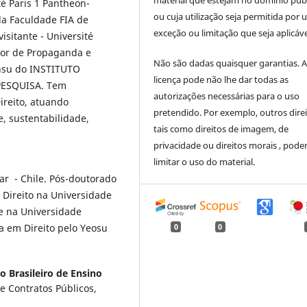
material que estejam no domínio púb
é Paris 1 Pantheon-
ou cuja utilização seja permitida por
da Faculdade FIA de
exceção ou limitação que seja aplicáve
isitante - Université
ior de Propaganda e
Não são dadas quaisquer garantias. 
ensu do INSTITUTO
licença pode não lhe dar todas as
PESQUISA. Tem
autorizações necessárias para o uso
ireito, atuando
pretendido. Por exemplo, outros direi
, sustentabilidade,
tais como direitos de imagem, de
privacidade ou direitos morais , pod
limitar o uso do material.
ar - Chile. Pós-doutorado
 Direito na Universidade
e na Universidade
ta em Direito pelo Yeosu
0
0
to Brasileiro de Ensino
e Contratos Públicos,