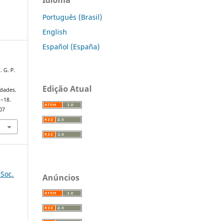
Português (Brasil)
English
Español (España)
. G. P.
Edição Atual
idades.
1–18.
07
 Soc.
Anúncios