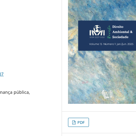
07
rnança pública,
PDF