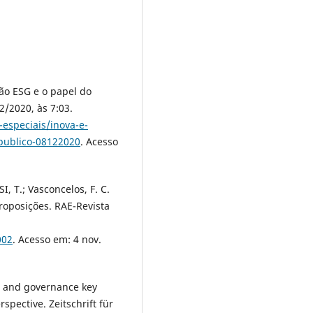
ção ESG e o papel do
2/2020, às 7:03.
-especiais/inova-e-
publico-08122020
. Acesso
, T.; Vasconcelos, F. C.
roposições. RAE-Revista
002
. Acesso em: 4 nov.
l and governance key
spective. Zeitschrift für