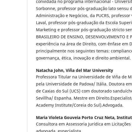
convidada no programa internacional - Universit
Sorbonne, professor pós-graduação lato sensu 
Administração e Negócios, da PUCRS, professor v
Laval, professor pós-graduação da Escola Super
Marketing e professor pós-graduação stricto s
BRASILEIRO DE ENSINO, DESENVOLVIMENTO E 
experiência na área de Direito, com ênfase em D
principalmente nos seguintes temas: compliance
governança, ética, inovação e direito ambiental.
Natacha John,
Viña del Mar University
Professora Titular na Universidade de Viña de M
pela Universidade de Padova/ Itália. Doutora em
de Caxias do Sul (UCS) com doutorado sanduích
Sevillha/ Espanha. Mestre em Direito.Especialis
Academy Institute/Coreia do Sul).Advogada.
Maria Violeta Gouveia Porto Cruz Neta,
Institu
Consultora em Assessoria Jurídica em Licitações 
advogada, especialista.