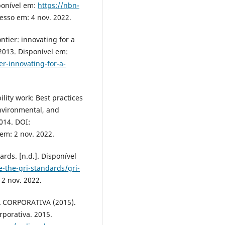
ponível em:
https://nbn-
cesso em: 4 nov. 2022.
tier: innovating for a
2013. Disponível em:
r-innovating-for-a-
lity work: Best practices
nvironmental, and
014. DOI:
 em: 2 nov. 2022.
ds. [n.d.]. Disponível
-the-gri-standards/gri-
 2 nov. 2022.
 CORPORATIVA (2015).
porativa. 2015.