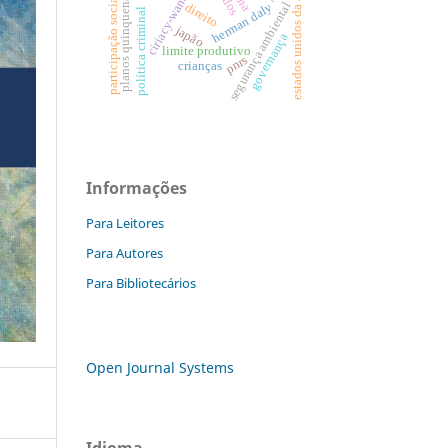
estados unidos da américa
ciriacy-wantrup
planos quinquenais.
participação social
segurança ambiental
direito
herman daly
política criminal
japão
governança
limite produtivo
pnrs
crianças
Informações
Para Leitores
Para Autores
Para Bibliotecários
Open Journal Systems
Idioma