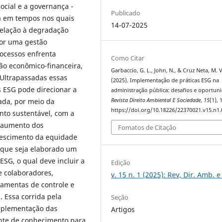
ocial e a governança -
Publicado
a em tempos nos quais
14-07-2025
elação à degradação
por uma gestão
ocessos enfrenta
Como Citar
ção econômico-financeira,
Garbaccio, G. L., John, N., & Cruz Neta, M. V
 Ultrapassadas essas
(2025). Implementação de práticas ESG na
s ESG pode direcionar a
administração pública: desafios e oportun
Revista Direito Ambiental E Sociedade
,
15
(1), 
ada, por meio da
https://doi.org/10.18226/22370021.v15.n1.
nto sustentável, com a
o aumento dos
Fomatos de Citação
crescimento da equidade
o que seja elaborado um
SG, o qual deve incluir a
Edição
e colaboradores,
v. 15 n. 1 (2025): Rev, Dir. Amb. e
ramentas de controle e
. Essa corrida pela
Seção
implementação das
Artigos
nte de conhecimento para