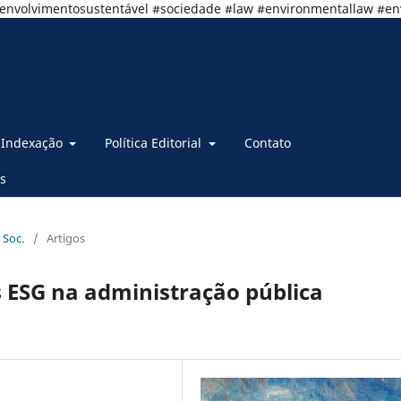
senvolvimentosustentável #sociedade #law #environmentallaw #e
Indexação
Política Editorial
Contato
s
 Soc.
/
Artigos
 ESG na administração pública