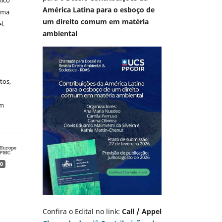
lico
América Latina para o esboço de
 uma
um direito comum em matéria
l.
ambiental
A
tos,
em
0
Confira o Edital no link:
Call / Appel