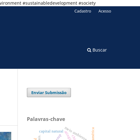
nvironment #sustainabledevelopment #society
Cadastro
Acesso
Buscar
Enviar Submissão
Palavras-chave
meio ambiente
capital natural
atingidos
china