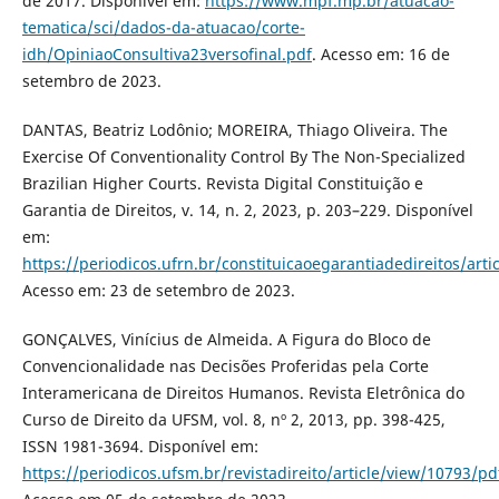
de 2017. Disponível em:
https://www.mpf.mp.br/atuacao-
tematica/sci/dados-da-atuacao/corte-
idh/OpiniaoConsultiva23versofinal.pdf
. Acesso em: 16 de
setembro de 2023.
DANTAS, Beatriz Lodônio; MOREIRA, Thiago Oliveira. The
Exercise Of Conventionality Control By The Non-Specialized
Brazilian Higher Courts. Revista Digital Constituição e
Garantia de Direitos, v. 14, n. 2, 2023, p. 203–229. Disponível
em:
https://periodicos.ufrn.br/constituicaoegarantiadedireitos/art
Acesso em: 23 de setembro de 2023.
GONÇALVES, Vinícius de Almeida. A Figura do Bloco de
Convencionalidade nas Decisões Proferidas pela Corte
Interamericana de Direitos Humanos. Revista Eletrônica do
Curso de Direito da UFSM, vol. 8, nº 2, 2013, pp. 398-425,
ISSN 1981-3694. Disponível em:
https://periodicos.ufsm.br/revistadireito/article/view/10793/pd