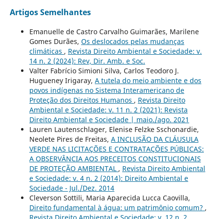
Artigos Semelhantes
Emanuelle de Castro Carvalho Guimarães, Marilene
Gomes Durães,
Os deslocados pelas mudanças
climáticas
,
Revista Direito Ambiental e Sociedade: v.
14 n. 2 (2024): Rev, Dir. Amb. e Soc.
Valter Fabrício Simioni Silva, Carlos Teodoro J.
Hugueney Irigaray,
A tutela do meio ambiente e dos
povos indígenas no Sistema Interamericano de
Proteção dos Direitos Humanos
,
Revista Direito
Ambiental e Sociedade: v. 11 n. 2 (2021): Revista
Direito Ambiental e Sociedade | maio./ago. 2021
Lauren Lautenschlager, Elenise Felzke Sschonardie,
Neolete Pires de Freitas,
A INCLUSÃO DA CLÁUSULA
VERDE NAS LICITAÇÕES E CONTRATAÇÕES PÚBLICAS:
A OBSERVÂNCIA AOS PRECEITOS CONSTITUCIONAIS
DE PROTEÇÃO AMBIENTAL
,
Revista Direito Ambiental
e Sociedade: v. 4 n. 2 (2014): Direito Ambiental e
Sociedade - Jul./Dez. 2014
Cleverson Sottili, Maria Aparecida Lucca Caovilla,
Direito fundamental à água: um patrimônio comum?
,
Revista Direito Ambiental e Sociedade: v. 12 n. 2