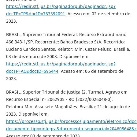
https://redir.stf.jus.br/paginadorpub/paginador.jsp?
docTP=TP&docID=763392091
. Acesso em: 02 de setembro de
2023.
BRASIL. Supremo Tribunal Federal. Recurso Extraordinário
466.343-1/SP. Recorrente: Banco Bradesco S/A. Recorrido:
Luciano Cardoso Santos. Relator: Min. Cezar Peluso. Brasília,
03 de dezembro de 2008. Disponível em:
https://redir.stf.jus.br/paginadorpub/paginador.jsp?
docTP=AC&docID=595444
. Acesso em: 06 de setembro de
2023.
BRASIL. Superior Tribunal de Justiça (2. Turma). Agravo em
Recurso Especial nº 2062905 - RO (2022/0026048-0).
Relatora Min. Assusete Magalhães. Brasília: 21 de agosto de
2023. Disponível em:
https://processo.stj.jus.br/processo/julgamento/eletronico/d
documento_tipo=integra&documento_sequencial=204608648&
Acesso em: 03 de setembro de 2023.