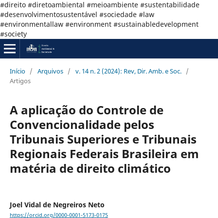
#direito #diretoambiental #meioambiente #sustentabilidade
#desenvolvimentosustentável #sociedade #law
#environmentallaw #environment #sustainabledevelopment
#society
Início
/
Arquivos
/
v. 14 n. 2 (2024): Rev, Dir. Amb. e Soc.
/
Artigos
A aplicação do Controle de
Convencionalidade pelos
Tribunais Superiores e Tribunais
Regionais Federais Brasileira em
matéria de direito climático
Joel Vidal de Negreiros Neto
https://orcid.org/0000-0001-5173-0175