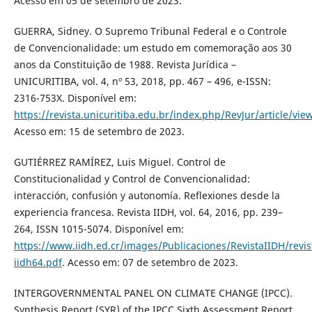
Acesso em 05 de setembro de 2023.
GUERRA, Sidney. O Supremo Tribunal Federal e o Controle
de Convencionalidade: um estudo em comemoração aos 30
anos da Constituição de 1988. Revista Jurídica –
UNICURITIBA, vol. 4, nº 53, 2018, pp. 467 – 496, e-ISSN:
2316-753X. Disponível em:
https://revista.unicuritiba.edu.br/index.php/RevJur/article/v
Acesso em: 15 de setembro de 2023.
GUTIÉRREZ RAMÍREZ, Luis Miguel. Control de
Constitucionalidad y Control de Convencionalidad:
interacción, confusión y autonomía. Reflexiones desde la
experiencia francesa. Revista IIDH, vol. 64, 2016, pp. 239–
264, ISSN 1015-5074. Disponível em:
https://www.iidh.ed.cr/images/Publicaciones/RevistaIIDH/revis
iidh64.pdf
. Acesso em: 07 de setembro de 2023.
INTERGOVERNMENTAL PANEL ON CLIMATE CHANGE (IPCC).
Synthesis Report (SYR) of the IPCC Sixth Assessment Report