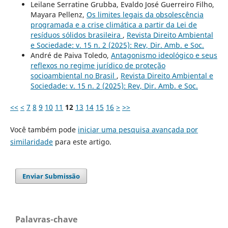
Leilane Serratine Grubba, Evaldo José Guerreiro Filho,
Mayara Pellenz,
Os limites legais da obsolescência
programada e a crise climática a partir da Lei de
resíduos sólidos brasileira
,
Revista Direito Ambiental
e Sociedade: v. 15 n. 2 (2025): Rev, Dir. Amb. e Soc.
André de Paiva Toledo,
Antagonismo ideológico e seus
reflexos no regime jurídico de proteção
socioambiental no Brasil
,
Revista Direito Ambiental e
Sociedade: v. 15 n. 2 (2025): Rev, Dir. Amb. e Soc.
<<
<
7
8
9
10
11
12
13
14
15
16
>
>>
Você também pode
iniciar uma pesquisa avançada por
similaridade
para este artigo.
Enviar Submissão
Palavras-chave