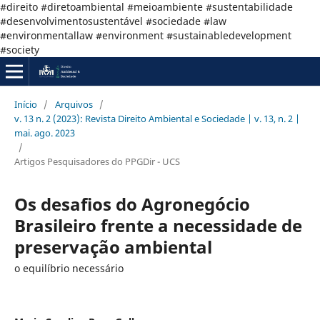
#direito #diretoambiental #meioambiente #sustentabilidade
#desenvolvimentosustentável #sociedade #law
#environmentallaw #environment #sustainabledevelopment
#society
Início
/
Arquivos
/
v. 13 n. 2 (2023): Revista Direito Ambiental e Sociedade | v. 13, n. 2 |
mai. ago. 2023
/
Artigos Pesquisadores do PPGDir - UCS
Os desafios do Agronegócio
Brasileiro frente a necessidade de
preservação ambiental
o equilíbrio necessário