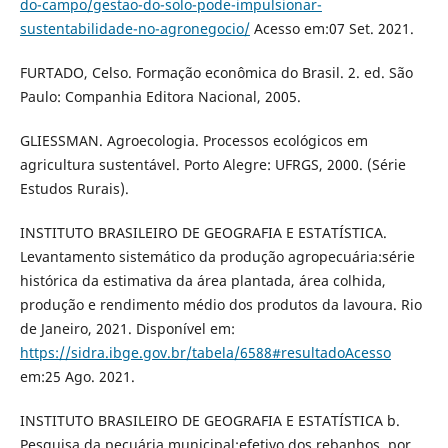
do-campo/gestao-do-solo-pode-impulsionar-
sustentabilidade-no-agronegocio/
Acesso em:07 Set. 2021.
FURTADO, Celso. Formação econômica do Brasil. 2. ed. São
Paulo: Companhia Editora Nacional, 2005.
GLIESSMAN. Agroecologia. Processos ecológicos em
agricultura sustentável. Porto Alegre: UFRGS, 2000. (Série
Estudos Rurais).
INSTITUTO BRASILEIRO DE GEOGRAFIA E ESTATÍSTICA.
Levantamento sistemático da produção agropecuária:série
histórica da estimativa da área plantada, área colhida,
produção e rendimento médio dos produtos da lavoura. Rio
de Janeiro, 2021. Disponível em:
https://sidra.ibge.gov.br/tabela/6588#resultadoAcesso
em:25 Ago. 2021.
INSTITUTO BRASILEIRO DE GEOGRAFIA E ESTATÍSTICA b.
Pesquisa da pecuária municipal:efetivo dos rebanhos, por