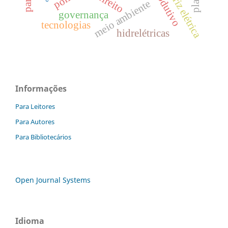
matriz elétrica
direito
meio ambiente
governança
tecnologias
hidrelétricas
Informações
Para Leitores
Para Autores
Para Bibliotecários
Open Journal Systems
Idioma