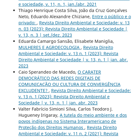
e sociedade, v. 11, n. 1, jan./abr. 2021
Thiago Henrique Costa Silva, João da Cruz Gonçalves
Neto, Eduardo Alexandre Chiziane,
Entre o público e o
privado:
,
Revista Direito Ambiental e Sociedade: v. 13
n. 03 (2023): Revista Direito Ambiental e Sociedade |
v. 13, n. 3 | set./dez. 2023
Eduarda Camargo Sansão, Elisabete Maniglia,
MULHERES E AGROECOLOGIA
,
Revista Direito
Ambiental e Sociedade: v. 13 n. 1 (2023): Revista
Direito Ambiental e Sociedade | v. 13, n. 1 | jan. abr.
2023
Caio Sperandeo de Macedo,
O CARATER
DEMOCRÁTICO DAS REDES DIGITAIS DE
COMUNICAÇÃO OU CULTURA DE CONVERGÊNCIA
EXCLUDENTE?
,
Revista Direito Ambiental e Sociedade:
v. 13 n. 1 (2023): Revista Direito Ambiental e
Sociedade | v. 13, n. 1 | jan. abr. 2023
Valter Fabrício Simioni Silva, Carlos Teodoro J.
Hugueney Irigaray,
A tutela do meio ambiente e dos
povos indígenas no Sistema Interamericano de
Proteção dos Direitos Humanos
,
Revista Direito
Ambiental e Sociedade: v. 11 n. 2 (2021): Revista