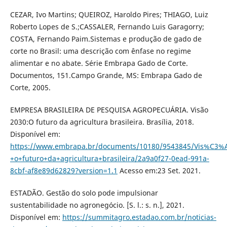
CEZAR, Ivo Martins; QUEIROZ, Haroldo Pires; THIAGO, Luiz
Roberto Lopes de S.;CASSALER, Fernando Luis Garagorry;
COSTA, Fernando Paim.Sistemas e produção de gado de
corte no Brasil: uma descrição com ênfase no regime
alimentar e no abate. Série Embrapa Gado de Corte.
Documentos, 151.Campo Grande, MS: Embrapa Gado de
Corte, 2005.
EMPRESA BRASILEIRA DE PESQUISA AGROPECUÁRIA. Visão
2030:O futuro da agricultura brasileira. Brasília, 2018.
Disponível em:
https://www.embrapa.br/documents/10180/9543845/Vis%C3%
+o+futuro+da+agricultura+brasileira/2a9a0f27-0ead-991a-
8cbf-af8e89d62829?version=1.1
Acesso em:23 Set. 2021.
ESTADÃO. Gestão do solo pode impulsionar
sustentabilidade no agronegócio. [S. l.: s. n.], 2021.
Disponível em:
https://summitagro.estadao.com.br/noticias-