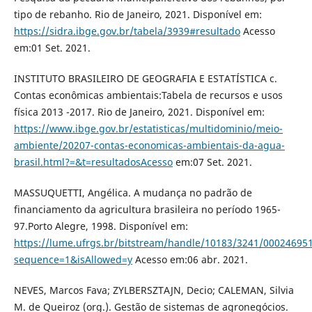
tipo de rebanho. Rio de Janeiro, 2021. Disponível em:
https://sidra.ibge.gov.br/tabela/3939#resultado
Acesso
em:01 Set. 2021.
INSTITUTO BRASILEIRO DE GEOGRAFIA E ESTATÍSTICA c.
Contas econômicas ambientais:Tabela de recursos e usos
física 2013 -2017. Rio de Janeiro, 2021. Disponível em:
https://www.ibge.gov.br/estatisticas/multidominio/meio-
ambiente/20207-contas-economicas-ambientais-da-agua-
brasil.html?=&t=resultadosAcesso
em:07 Set. 2021.
MASSUQUETTI, Angélica. A mudança no padrão de
financiamento da agricultura brasileira no período 1965-
97.Porto Alegre, 1998. Disponível em:
https://lume.ufrgs.br/bitstream/handle/10183/3241/000246951
sequence=1&isAllowed=y
Acesso em:06 abr. 2021.
NEVES, Marcos Fava; ZYLBERSZTAJN, Decio; CALEMAN, Silvia
M. de Queiroz (org.). Gestão de sistemas de agronegócios.