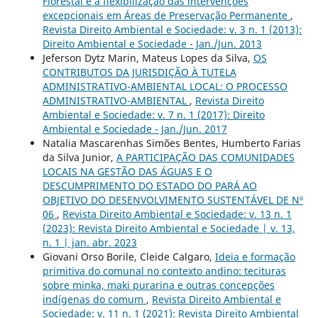
Florestal e a flexibilização das intervenções
excepcionais em Áreas de Preservação Permanente
,
Revista Direito Ambiental e Sociedade: v. 3 n. 1 (2013):
Direito Ambiental e Sociedade - Jan./Jun. 2013
Jeferson Dytz Marin, Mateus Lopes da Silva,
OS
CONTRIBUTOS DA JURISDIÇÃO À TUTELA
ADMINISTRATIVO-AMBIENTAL LOCAL: O PROCESSO
ADMINISTRATIVO-AMBIENTAL
,
Revista Direito
Ambiental e Sociedade: v. 7 n. 1 (2017): Direito
Ambiental e Sociedade - Jan./Jun. 2017
Natalia Mascarenhas Simões Bentes, Humberto Farias
da Silva Junior,
A PARTICIPAÇÃO DAS COMUNIDADES
LOCAIS NA GESTÃO DAS ÁGUAS E O
DESCUMPRIMENTO DO ESTADO DO PARÁ AO
OBJETIVO DO DESENVOLVIMENTO SUSTENTÁVEL DE Nº
06
,
Revista Direito Ambiental e Sociedade: v. 13 n. 1
(2023): Revista Direito Ambiental e Sociedade | v. 13,
n. 1 | jan. abr. 2023
Giovani Orso Borile, Cleide Calgaro,
Ideia e formação
primitiva do comunal no contexto andino: tecituras
sobre minka, maki purarina e outras concepções
indígenas do comum
,
Revista Direito Ambiental e
Sociedade: v. 11 n. 1 (2021): Revista Direito Ambiental