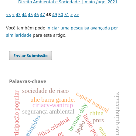
Direito Ambiental e Sociedade | maio./ago. 2021
<<
<
43
44
45
46
47
48
49
50
51
>
>>
Você também pode
iniciar uma pesquisa avançada por
similaridade
para este artigo.
Enviar Submissão
Palavras-chave
sociedade de risco
capital natural
participação popular
planos quinquenais.
uhe barra grande.
herman daly
ciriacy-wantrup
segurança ambiental
china
limite produtivo
atingidos
política criminal
pnrs
japão