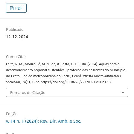
PDF
Publicado
12-12-2024
Como Citar
Leite, R. M., Moura-Fé, M. M. de, & Costa, C. T. F. da. (2024). Águas para o
desenvolvimento regional sustentável: proteção das nascentes do Município
do Crato, Região metropolitana do Cariri, Ceará.
Revista Direito Ambiental E
Sociedade
,
14
(1), 1–22. https://doi.org/10.18226/22370021.v14.n1.13
Fomatos de Citação
Edição
v. 14 n. 1 (2024): Rev. Dir. Amb. e Soc.