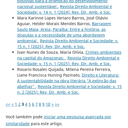
positivas para a promoção do desenvolvimento
nacional sustentável
,
Revista Direito Ambiental e
Sociedade: v. 14 n. 1 (2024): Rev. Dir. Amb. e Soc.
Mara Karinne Lopes Veriaro Barros, José Otávio
Aguiar, Helder Morais Mendes Barros,
Barragem
Saulo Maia, Areia, Paraíba: Entre a história, as
disputas e a necessidade de uma abordagem
ambiental
,
Revista Direito Ambiental e Sociedade: v.
15 n. 1 (2025): Rev, Dir. Amb. e Soc.
Ivan Nunes de Souza, Maria Olívia,
Crimes ambientais
na capital do Amazonas:
,
Revista Direito Ambiental e
Sociedade: v. 15 n. 1 (2025): Rev, Dir. Amb. e Soc.
Rosario Rosales Quijada, Milena Pereira Ferreira,
Liane Francisca Huning Pazinato,
Direito e Literatura:
A sustentabilidade na obra literária “A extinção das
abelhas”
,
Revista Direito Ambiental e Sociedade: v. 15
n. 2 (2025): Rev, Dir. Amb. e Soc.
<<
<
1
2
3
4
5
6
7
8
9
10
>
>>
Você também pode
iniciar uma pesquisa avançada por
similaridade
para este artigo.