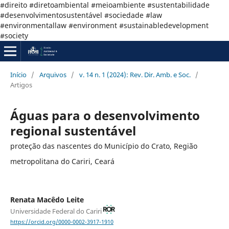
#direito #diretoambiental #meioambiente #sustentabilidade
#desenvolvimentosustentável #sociedade #law
#environmentallaw #environment #sustainabledevelopment
#society
Início
/
Arquivos
/
v. 14 n. 1 (2024): Rev. Dir. Amb. e Soc.
/
Artigos
Águas para o desenvolvimento
regional sustentável
proteção das nascentes do Município do Crato, Região
metropolitana do Cariri, Ceará
Renata Macêdo Leite
Universidade Federal do Cariri
https://orcid.org/0000-0002-3917-1910