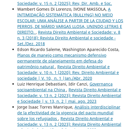
Sociedade: v. 15 n. 2 (2025): Rev, Dir. Amb. e Soc.
Wambert Gomes Di Lorenzo, IVONE MASSOLA,
A
INTIMIDAÇÃO SISTEMÁTICA (BULLYNG) NO MEIO
ESCOLAR: UMA ANÁLISE A PARTIR DE LA CIUDAD Y LOS
PERROS, DE MÁRIO VARGAS LLOSA, UNINDO LETRAS E
DIREITO.
,
Revista Direito Ambiental e Sociedade: v. 8
n. 3 (2018): Revista Direito Ambiental e sociedade -
Set./Dez. 2018
Edson Ricardo Saleme, Washington Aparecido Costa,
Planos de manejo como mecanismo defensivo
permanente de planejamento em defesa do
patrimônio natural
,
Revista Direito Ambiental e
Sociedade: v. 10 n. 1 (2020): Rev. Direito Ambiental e
sociedade | V. 10, n. 1 |Jan./Abr. 2020
Luiz Henrique Debastiani, Idir Canzi,
Governança
socioambiental na China
,
Revista Direito Ambiental e
Sociedade: v. 13 n. 2 (2023): Revista Direito Ambiental
e Sociedade | v. 13, n. 2 | mai. ago. 2023
Jorge Isaac Torres Manrique,
Análisis interdisciplinar
de la efectividad de la vigencia del pacto mundial
sobre los refugiados
,
Revista Direito Ambiental e
Sociedade: v. 13 n. 2 (2023): Revista Direito Ambiental