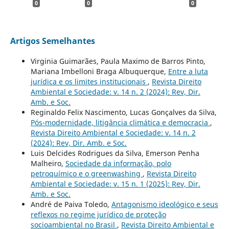
0
0
0
Artigos Semelhantes
Virginia Guimarães, Paula Maximo de Barros Pinto,
Mariana Imbelloni Braga Albuquerque,
Entre a luta
jurídica e os limites institucionais
,
Revista Direito
Ambiental e Sociedade: v. 14 n. 2 (2024): Rev, Dir.
Amb. e Soc.
Reginaldo Felix Nascimento, Lucas Gonçalves da Silva,
Pós-modernidade, litigância climática e democracia
,
Revista Direito Ambiental e Sociedade: v. 14 n. 2
(2024): Rev, Dir. Amb. e Soc.
Luis Delcides Rodrigues da Silva, Emerson Penha
Malheiro,
Sociedade da informação, polo
petroquímico e o greenwashing
,
Revista Direito
Ambiental e Sociedade: v. 15 n. 1 (2025): Rev, Dir.
Amb. e Soc.
André de Paiva Toledo,
Antagonismo ideológico e seus
reflexos no regime jurídico de proteção
socioambiental no Brasil
,
Revista Direito Ambiental e