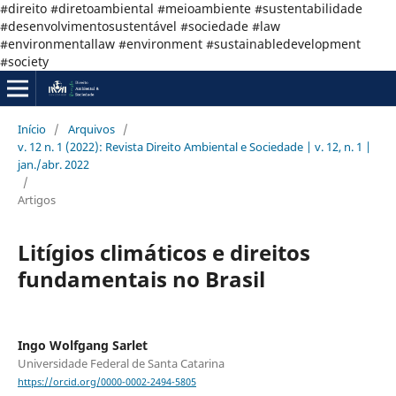
#direito #diretoambiental #meioambiente #sustentabilidade
#desenvolvimentosustentável #sociedade #law
#environmentallaw #environment #sustainabledevelopment
#society
Início
/
Arquivos
/
v. 12 n. 1 (2022): Revista Direito Ambiental e Sociedade | v. 12, n. 1 |
jan./abr. 2022
/
Artigos
Litígios climáticos e direitos
fundamentais no Brasil
Ingo Wolfgang Sarlet
Universidade Federal de Santa Catarina
https://orcid.org/0000-0002-2494-5805