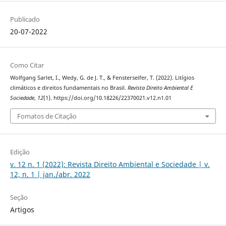
Publicado
20-07-2022
Como Citar
Wolfgang Sarlet, I., Wedy, G. de J. T., & Fensterseifer, T. (2022). Litígios
climáticos e direitos fundamentais no Brasil.
Revista Direito Ambiental E
Sociedade
,
12
(1). https://doi.org/10.18226/22370021.v12.n1.01
Fomatos de Citação
Edição
v. 12 n. 1 (2022): Revista Direito Ambiental e Sociedade | v.
12, n. 1 | jan./abr. 2022
Seção
Artigos