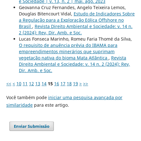
e Sociedade | v. 13, n. 2 | mai. ago. 2023
Geovanna Cruz Fernandes, Angelo Teixeira Lemos,
Douglas Bitencourt Vidal,
Estudo de Indicadores Sobre
a Regulação para a Exploração Eólica Offshore no
Brasil
,
Revista Direito Ambiental e Sociedade: v. 14 n.
2 (2024): Rev, Dir. Amb. e Soc.
Lucas Fonseca Marinho, Romeu Faria Thomé da Silva,
O requisito de anuência prévia do IBAMA para
empreendimentos minerários que suprimam
vegetação nativa do bioma Mata Atlântica
,
Revista
Direito Ambiental e Sociedade: v. 14 n. 2 (2024): Rev,
Dir. Amb. e Soc.
<<
<
10
11
12
13
14
15
16
17
18
19
>
>>
Você também pode
iniciar uma pesquisa avançada por
similaridade
para este artigo.
Enviar Submissão