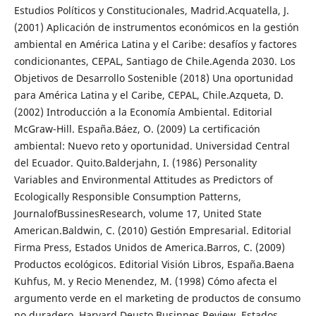
Estudios Políticos y Constitucionales, Madrid.Acquatella, J.
(2001) Aplicación de instrumentos económicos en la gestión
ambiental en América Latina y el Caribe: desafíos y factores
condicionantes, CEPAL, Santiago de Chile.Agenda 2030. Los
Objetivos de Desarrollo Sostenible (2018) Una oportunidad
para América Latina y el Caribe, CEPAL, Chile.Azqueta, D.
(2002) Introducción a la Economía Ambiental. Editorial
McGraw-Hill. España.Báez, O. (2009) La certificación
ambiental: Nuevo reto y oportunidad. Universidad Central
del Ecuador. Quito.Balderjahn, I. (1986) Personality
Variables and Environmental Attitudes as Predictors of
Ecologically Responsible Consumption Patterns,
JournalofBussinesResearch, volume 17, United State
American.Baldwin, C. (2010) Gestión Empresarial. Editorial
Firma Press, Estados Unidos de America.Barros, C. (2009)
Productos ecológicos. Editorial Visión Libros, España.Baena
Kuhfus, M. y Recio Menendez, M. (1998) Cómo afecta el
argumento verde en el marketing de productos de consumo
no duradero, Harvard Deusto Businnes Review, Estados