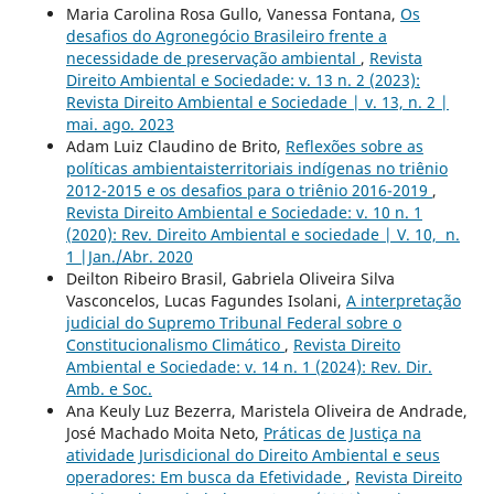
Maria Carolina Rosa Gullo, Vanessa Fontana,
Os
desafios do Agronegócio Brasileiro frente a
necessidade de preservação ambiental
,
Revista
Direito Ambiental e Sociedade: v. 13 n. 2 (2023):
Revista Direito Ambiental e Sociedade | v. 13, n. 2 |
mai. ago. 2023
Adam Luiz Claudino de Brito,
Reflexões sobre as
políticas ambientaisterritoriais indígenas no triênio
2012-2015 e os desafios para o triênio 2016-2019
,
Revista Direito Ambiental e Sociedade: v. 10 n. 1
(2020): Rev. Direito Ambiental e sociedade | V. 10, n.
1 |Jan./Abr. 2020
Deilton Ribeiro Brasil, Gabriela Oliveira Silva
Vasconcelos, Lucas Fagundes Isolani,
A interpretação
judicial do Supremo Tribunal Federal sobre o
Constitucionalismo Climático
,
Revista Direito
Ambiental e Sociedade: v. 14 n. 1 (2024): Rev. Dir.
Amb. e Soc.
Ana Keuly Luz Bezerra, Maristela Oliveira de Andrade,
José Machado Moita Neto,
Práticas de Justiça na
atividade Jurisdicional do Direito Ambiental e seus
operadores: Em busca da Efetividade
,
Revista Direito