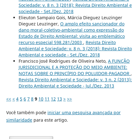
Sociedade: v. 8 n. 3 (2018): Revista Direito Ambiental e
sociedade - Set./Dez. 2018
Elieuton Sampaio Gois, Márcia Dieguez Leuzinger
Dieguez Leuzinger,
O amplo efeito sancionador do
dano moral-coletivo-ambiental como expressão do
Estado de Direito Ambiental: visita ao emblemático
recurso especial 598.281/2003
,
Revista Direito
Ambiental e Sociedade: v. 8 n. 3 (2018): Revista Direito
Ambiental e sociedade - Set./Dez. 2018
Francisco José Rodrigues de Oliveira Neto,
A FUNÇÃO
JURISDICIONAL E A PROTEÇÃO DO MEIO AMBIENTE:
NOTAS SOBRE O PRINCÍPIO DO POLUIDOR-PAGADOR
,
Revista Direito Ambiental e Sociedade: v. 3 n. 2 (2013):
Direito Ambiental e Sociedade - Jul./Dez. 2013
<<
<
4
5
6
7
8
9
10
11
12
13
>
>>
Você também pode
iniciar uma pesquisa avançada por
similaridade
para este artigo.