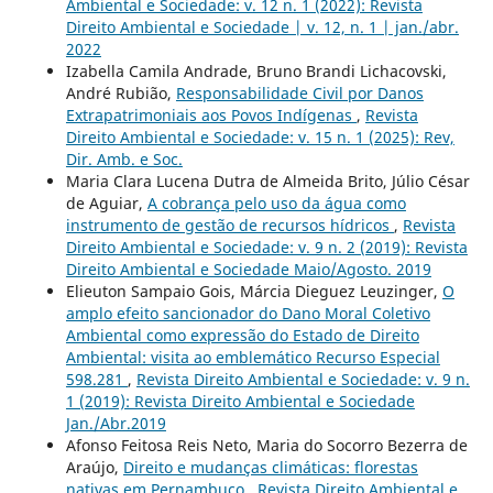
Ambiental e Sociedade: v. 12 n. 1 (2022): Revista
Direito Ambiental e Sociedade | v. 12, n. 1 | jan./abr.
2022
Izabella Camila Andrade, Bruno Brandi Lichacovski,
André Rubião,
Responsabilidade Civil por Danos
Extrapatrimoniais aos Povos Indígenas
,
Revista
Direito Ambiental e Sociedade: v. 15 n. 1 (2025): Rev,
Dir. Amb. e Soc.
Maria Clara Lucena Dutra de Almeida Brito, Júlio César
de Aguiar,
A cobrança pelo uso da água como
instrumento de gestão de recursos hídricos
,
Revista
Direito Ambiental e Sociedade: v. 9 n. 2 (2019): Revista
Direito Ambiental e Sociedade Maio/Agosto. 2019
Elieuton Sampaio Gois, Márcia Dieguez Leuzinger,
O
amplo efeito sancionador do Dano Moral Coletivo
Ambiental como expressão do Estado de Direito
Ambiental: visita ao emblemático Recurso Especial
598.281
,
Revista Direito Ambiental e Sociedade: v. 9 n.
1 (2019): Revista Direito Ambiental e Sociedade
Jan./Abr.2019
Afonso Feitosa Reis Neto, Maria do Socorro Bezerra de
Araújo,
Direito e mudanças climáticas: florestas
nativas em Pernambuco
,
Revista Direito Ambiental e