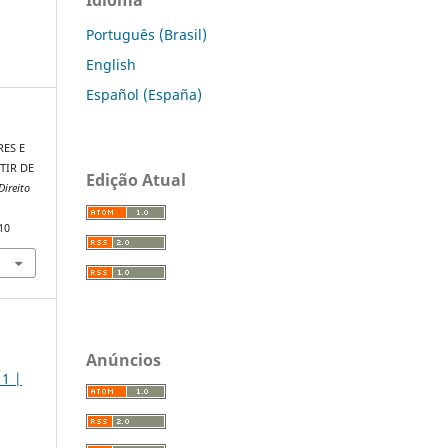
Português (Brasil)
English
Español (España)
RES E
TIR DE
Edição Atual
Direito
10
Anúncios
 1 |