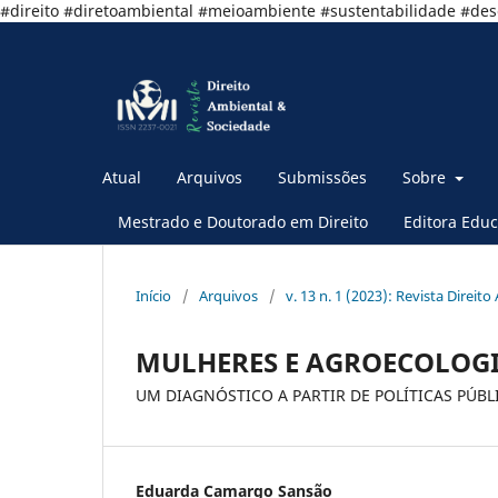
#direito #diretoambiental #meioambiente #sustentabilidade #de
Atual
Arquivos
Submissões
Sobre
Mestrado e Doutorado em Direito
Editora Educ
Início
/
Arquivos
/
v. 13 n. 1 (2023): Revista Direito
MULHERES E AGROECOLOG
UM DIAGNÓSTICO A PARTIR DE POLÍTICAS PÚBL
Eduarda Camargo Sansão