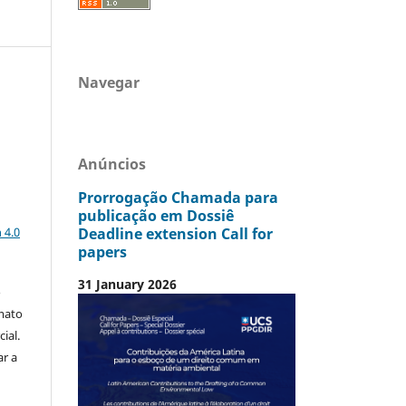
Navegar
Anúncios
Prorrogação Chamada para
publicação em Dossiê
a
Deadline extension Call for
 4.0
papers
31 January 2026
o
mato
ial.
ar a