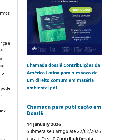
termos
ença e
cê
ia
Chamada dossiê Contribuições da
que
América Latina para o esboço de
u o
um direito comum em matéria
ambiental.pdf
o pode
e
Chamada para publicação em
ue a
Dossiê
14 January 2026
Submeta seu artigo até 22/02/2026
para o Dossiê
Contribuições da
mos