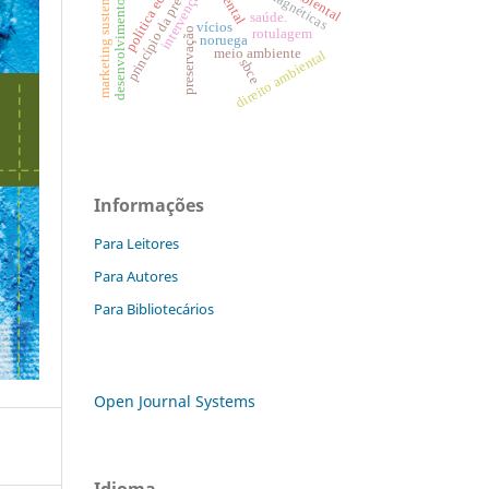
política econômica
princípio da precaução
desenvolvimento social
marketing sustentável
intervenção
saúde.
vícios
preservação
rotulagem
noruega
meio ambiente
direito ambiental
sbce
Informações
Para Leitores
Para Autores
Para Bibliotecários
Open Journal Systems
Idioma