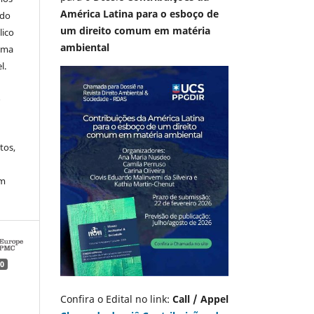
América Latina para o esboço de
 do
um direito comum em matéria
lico
ambiental
 uma
l.
A
tos,
em
0
Confira o Edital no link:
Call / Appel