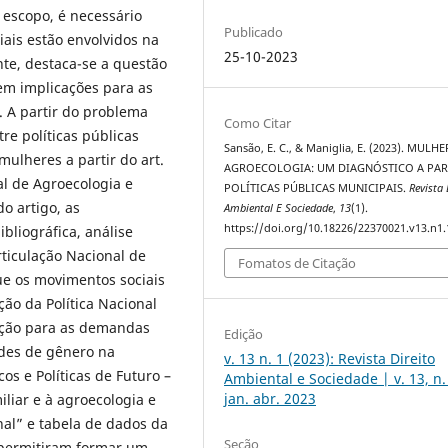
 escopo, é necessário
Publicado
iais estão envolvidos na
25-10-2023
nte, destaca-se a questão
tem implicações para as
. A partir do problema
Como Citar
re políticas públicas
Sansão, E. C., & Maniglia, E. (2023). MULHE
mulheres a partir do art.
AGROECOLOGIA: UM DIAGNÓSTICO A PAR
nal de Agroecologia e
POLÍTICAS PÚBLICAS MUNICIPAIS.
Revista 
o artigo, as
Ambiental E Sociedade
,
13
(1).
https://doi.org/10.18226/22370021.v13.n1.
bliográfica, análise
ticulação Nacional de
Fomatos de Citação
ue os movimentos sociais
ão da Política Nacional
nção para as demandas
Edição
ades de gênero na
v. 13 n. 1 (2023): Revista Direito
os e Políticas de Futuro –
Ambiental e Sociedade | v. 13, n.
jan. abr. 2023
iliar e à agroecologia e
al” e tabela de dados da
Seção
 permitiram formar um