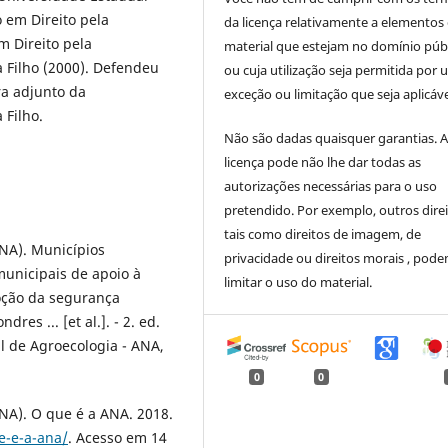
o em Direito pela
da licença relativamente a elementos
m Direito pela
material que estejam no domínio púb
a Filho (2000). Defendeu
ou cuja utilização seja permitida por
ra adjunto da
exceção ou limitação que seja aplicáve
 Filho.
Não são dadas quaisquer garantias. 
licença pode não lhe dar todas as
autorizações necessárias para o uso
pretendido. Por exemplo, outros direi
tais como direitos de imagem, de
A). Municípios
privacidade ou direitos morais , pod
 municipais de apoio à
limitar o uso do material.
moção da segurança
res ... [et al.]. - 2. ed.
nal de Agroecologia - ANA,
0
0
). O que é a ANA. 2018.
e-e-a-ana/
. Acesso em 14