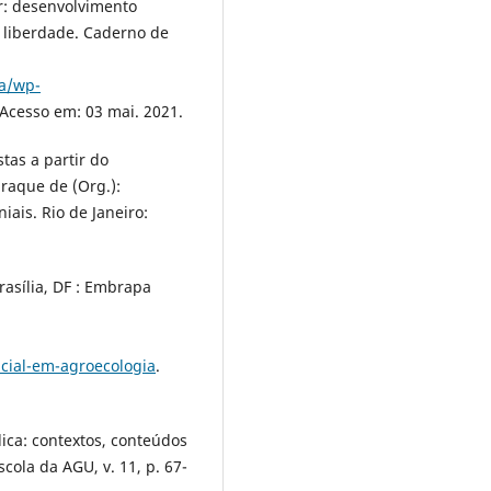
r: desenvolvimento
e liberdade. Caderno de
ma/wp-
 Acesso em: 03 mai. 2021.
tas a partir do
raque de (Org.):
ais. Rio de Janeiro:
asília, DF : Embrapa
cial-em-agroecologia
.
lica: contextos, conteúdos
cola da AGU, v. 11, p. 67-