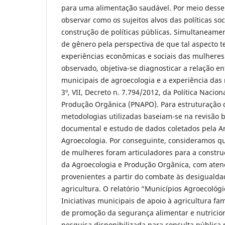
para uma alimentação saudável. Por meio desse
observar como os sujeitos alvos das políticas soc
construção de políticas públicas. Simultaneame
de gênero pela perspectiva de que tal aspecto 
experiências econômicas e sociais das mulheres
observado, objetiva-se diagnosticar a relação ent
municipais de agroecologia e a experiência das 
3º, VII, Decreto n. 7.794/2012, da Política Nacio
Produção Orgânica (PNAPO). Para estruturação d
metodologias utilizadas baseiam-se na revisão bi
documental e estudo de dados coletados pela Ar
Agroecologia. Por conseguinte, consideramos q
de mulheres foram articuladores para a construç
da Agroecologia e Produção Orgânica, com ate
provenientes a partir do combate às desiguald
agricultura. O relatório “Municípios Agroecológic
Iniciativas municipais de apoio à agricultura fam
de promoção da segurança alimentar e nutricion
pesquisa disponibilizada para consulta pública