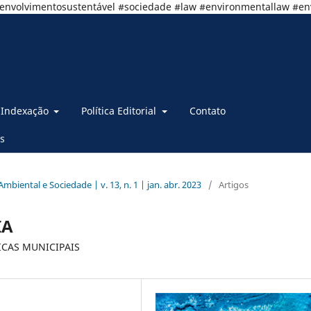
senvolvimentosustentável #sociedade #law #environmentallaw #e
Indexação
Política Editorial
Contato
s
 Ambiental e Sociedade | v. 13, n. 1 | jan. abr. 2023
/
Artigos
IA
ICAS MUNICIPAIS