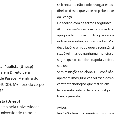
O licenciante não pode revogar estes
direitos desde que você respeite os 
da licença.
De acordo com os termos seguintes:
Atribuição — Você deve dar o crédito
apropriado , prover um link para a lic
indicar se mudanças foram feitas . Vo
deve fazê-lo em qualquer circunstânc
razoável, mas de nenhuma maneira 
sugira que o licenciante apoia você o
seu uso.
al Paulista (Unesp)
Sem restrições adicionais — Você nã
a em Direito pela
aplicar termos jurídicos ou medidas d
ade Passos. Membra do
caráter tecnológico que restrinjam
(IHUDD). Membra do corpo
legalmente outros de fazerem algo q
SP.
licença permita.
sta (Unesp)
ismo pela Universidade
Avisos:
 Universidade Estadual
Você não tem de cumprir com os ter