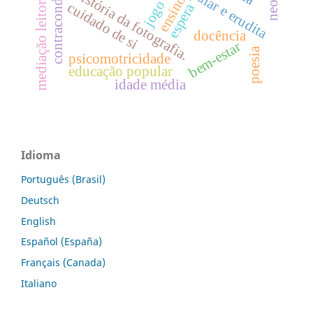
contraconduta
história da fotografia.
ensino
mediação leitora
jogo
cuidado de si
espera
docência
bem-estar
poesia
psicomotricidade
educação popular
idade média
Idioma
Português (Brasil)
Deutsch
English
Español (España)
Français (Canada)
Italiano