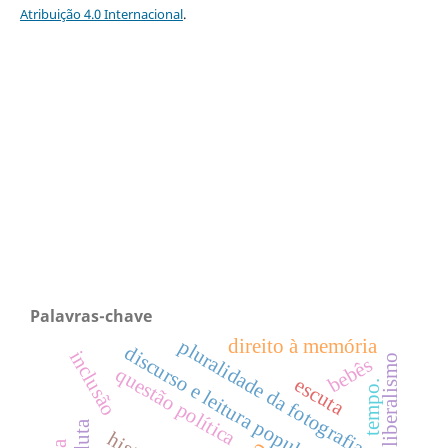
Atribuição 4.0 Internacional
.
Palavras-chave
direito à memória
pluralidade da fotografia
discurso e leitura popular e erudita
inclusão
neoliberalismo
bebês
questão política
escuta
tempo.