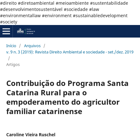
#direito #diretoambiental #meioambiente #sustentabilidade
#desenvolvimentosustentável #sociedade #law
#environmentallaw #environment #sustainabledevelopment
#society
Início
/
Arquivos
/
v. 9 n. 3 (2019): Revista Direito Ambiental e sociedade - set./dez. 2019
/
Artigos
Contribuição do Programa Santa
Catarina Rural para o
empoderamento do agricultor
familiar catarinense
Caroline Vieira Ruschel