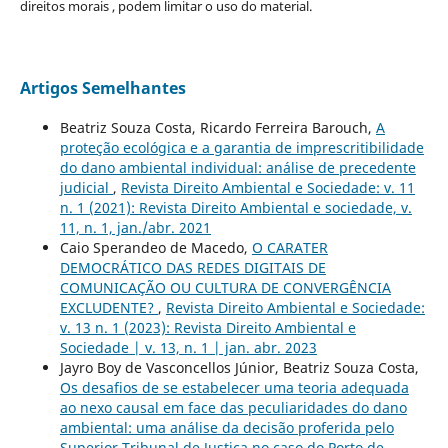
direitos morais , podem limitar o uso do material.
Artigos Semelhantes
Beatriz Souza Costa, Ricardo Ferreira Barouch,
A
proteção ecológica e a garantia de imprescritibilidade
do dano ambiental individual: análise de precedente
judicial
,
Revista Direito Ambiental e Sociedade: v. 11
n. 1 (2021): Revista Direito Ambiental e sociedade, v.
11, n. 1, jan./abr. 2021
Caio Sperandeo de Macedo,
O CARATER
DEMOCRÁTICO DAS REDES DIGITAIS DE
COMUNICAÇÃO OU CULTURA DE CONVERGÊNCIA
EXCLUDENTE?
,
Revista Direito Ambiental e Sociedade:
v. 13 n. 1 (2023): Revista Direito Ambiental e
Sociedade | v. 13, n. 1 | jan. abr. 2023
Jayro Boy de Vasconcellos Júnior, Beatriz Souza Costa,
Os desafios de se estabelecer uma teoria adequada
ao nexo causal em face das peculiaridades do dano
ambiental: uma análise da decisão proferida pelo
Superior Tribunal de Justiça no caso do Porto de