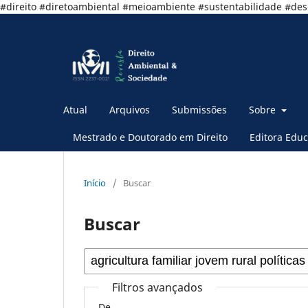
#direito #diretoambiental #meioambiente #sustentabilidade #de
Atual
Arquivos
Submissões
Sobre
Mestrado e Doutorado em Direito
Editora Educ
Início
/
Buscar
Buscar
Filtros avançados
De