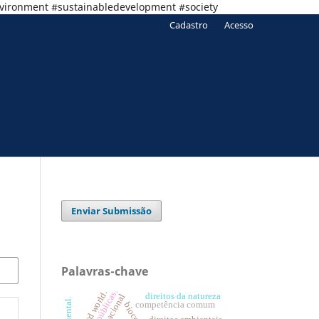
nvironment #sustainabledevelopment #society
Cadastro
Acesso
Enviar Submissão
Palavras-chave
third world.
direitos da natureza
competência comum