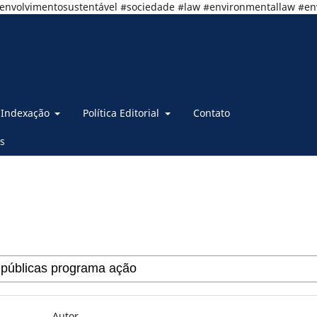
senvolvimentosustentável #sociedade #law #environmentallaw #e
Indexação
Política Editorial
Contato
s
Autor