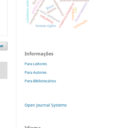
políticas públicas.
cooperação internacional
cidadania ambiental.
biocombustíveis
direitos ambientais
licenciamento
contexto histórico
Ética
direito
c40
energia.
meio ambiente
cidadania
habitação
human rights
ar
Informações
Para Leitores
Para Autores
Para Bibliotecários
Open Journal Systems
Idioma