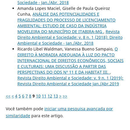
Sociedade - Jan./Abr. 2018
Amanda Lopes Maciel, Giselle de Paula Queiroz
Cunha,
ANÁLISE DAS POTENCIALIDADES E
FRAGILIDADES DO PROCESSO DE LICENCIAMENTO
AMBIENTAL: ESTUDO DE CASO DA INDÚSTRIA
MOVELEIRA DO MUNICÍPIO DE ITABIRA-MG
,
Revista
Direito Ambiental e Sociedade: v. 8 n. 1 (2018): Direito
Ambiental e Sociedade - Jan./Abr. 2018
Ricardo Libel Waldman, Vanessa Bueno Sampaio,
O
DIREITO À MORADIA ADEQUADA À LUZ DO PACTO
INTERNACIONAL DE DIREITOS ECONÔMICOS, SOCIAIS
E CULTURAIS: UMA DISCUSSÃO A PARTIR DAS
PERSPECTIVAS DO ODS Nº 11 E DA HABITAT III.
,
Revista Direito Ambiental e Sociedade: v. 9 n. 1 (2019):
Revista Direito Ambiental e Sociedade Jan./Abr.2019
<<
<
4
5
6
7
8
9
10
11
12
13
>
>>
Você também pode
iniciar uma pesquisa avançada por
similaridade
para este artigo.