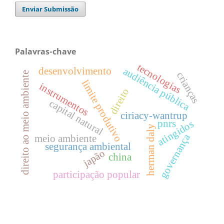
Enviar Submissão
Palavras-chave
tecnologias
desenvolvimento
audiência pública
direito ao meio ambiente
crianças
limite produtivo
instrumentos
direito
capital natural
ciriacy-wantrup
pnrs
atingidos
herman daly
governança
meio ambiente
segurança ambiental
japão
china
participação popular