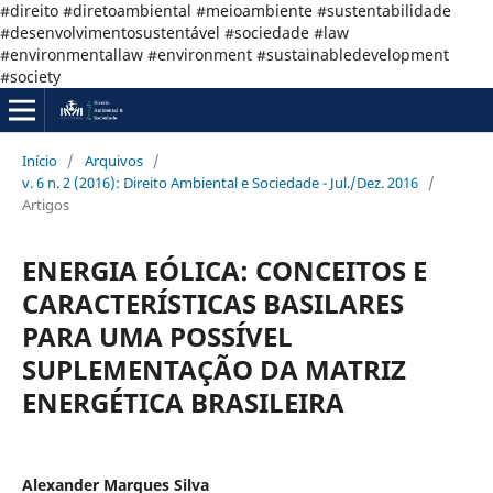
#direito #diretoambiental #meioambiente #sustentabilidade
#desenvolvimentosustentável #sociedade #law
#environmentallaw #environment #sustainabledevelopment
#society
Início
/
Arquivos
/
v. 6 n. 2 (2016): Direito Ambiental e Sociedade - Jul./Dez. 2016
/
Artigos
ENERGIA EÓLICA: CONCEITOS E
CARACTERÍSTICAS BASILARES
PARA UMA POSSÍVEL
SUPLEMENTAÇÃO DA MATRIZ
ENERGÉTICA BRASILEIRA
Alexander Marques Silva