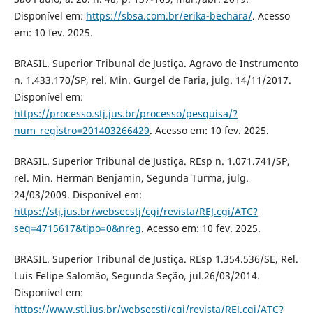
Disponível em:
https://sbsa.com.br/erika-bechara/
. Acesso
em: 10 fev. 2025.
BRASIL. Superior Tribunal de Justiça. Agravo de Instrumento
n. 1.433.170/SP, rel. Min. Gurgel de Faria, julg. 14/11/2017.
Disponível em:
https://processo.stj.jus.br/processo/pesquisa/?
num_registro=201403266429
. Acesso em: 10 fev. 2025.
BRASIL. Superior Tribunal de Justiça. REsp n. 1.071.741/SP,
rel. Min. Herman Benjamin, Segunda Turma, julg.
24/03/2009. Disponível em:
https://stj.jus.br/websecstj/cgi/revista/REJ.cgi/ATC?
seq=4715617&tipo=0&nreg
. Acesso em: 10 fev. 2025.
BRASIL. Superior Tribunal de Justiça. REsp 1.354.536/SE, Rel.
Luis Felipe Salomão, Segunda Seção, jul.26/03/2014.
Disponível em:
https://www.stj.jus.br/websecstj/cgi/revista/REJ.cgi/ATC?