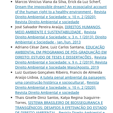
Marcos Vinicius Viana da Silva, Erick da Luz Scherf,
Dream the impossible dream? An ecosocialist account
of the human right to a healthy environment
,
Revista
Direito Ambiental e Sociedade: v. 10 n. 2 (2020):
Revista Direito Ambiental e sociedade
José Salvador Pereira Araújo,
DIREITOS HUMANOS,
MEIO AMBIENTE E SUSTENTABILIDADE
,
Revista
Direito Ambiental e Sociedade: v. 3 n. 1 (2013): Direito
Ambiental e Sociedade - Jan./Jun. 2013
Adriano César Zane, Luiz Carlos Santana,
EDUCAÇÃO
AMBIENTAL EM PROGRAMAS DE PÓS-GRADUAÇÃO EM
DIREITO: ESTUDO DE TESES E DISSERTAÇÕES
,
Revista
Direito Ambiental e Sociedade: v. 9 n. 2 (2019): Revista
Direito Ambiental e Sociedade Maio/Agosto. 2019
Luiz Gustavo Gonçalves Ribeiro, Francis de Almeida
Araújo Lisboa,
A tutela penal ambiental da paisagem:
uma construção histórica e sociocultural
,
Revista
Direito Ambiental e Sociedade: v. 10 n. 2 (2020):
Revista Direito Ambiental e sociedade
Thais Giselle Diniz Santos, Katya Regina Isaguirre-
Torres,
SISTEMA BRASILEIRO DE BIOSSEGURANÇA E
TRANSGÊNICOS: DESAFIOS À EFETIVAÇÃO DO ESTADO
DE DIREITO AMBIENTAL
,
Revista Direito Ambiental e