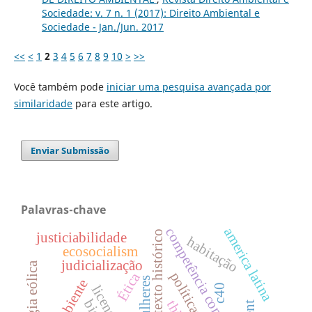
Sociedade: v. 7 n. 1 (2017): Direito Ambiental e
Sociedade - Jan./Jun. 2017
<<
<
1
2
3
4
5
6
7
8
9
10
>
>>
Você também pode
iniciar uma pesquisa avançada por
similaridade
para este artigo.
Enviar Submissão
Palavras-chave
competência comum
america latina
contexto histórico
justiciabilidade
habitação
ecosocialism
judicialização
energia eólica
Ética
mulheres
c40