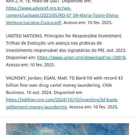
Ano 2, n. 18, maio de 2007. Disponível em:
https://www.advocef.org.br/wp-
content/uploads/2023/05/RD-07_09-Maria-Tosini-Elvira-
Ventura-Luciana-Cuoco.pdf
. Acesso em: 10 fev. 2025.
UNITED NATIONS. Principles for Responsible Investment.
Trilhas de Evolução: um avanço nas práticas de
investimento responsável dos signatários do PRI. out. 2023.
Disponível em:
https://www.unpri.org/download?ac=20018
.
Acesso em: 10 fev. 2025.
VALINSKY, Jordan; EGAN, Matt. TD Bank hit with record $3
billion fine over drug cartel money laundering. CNN
Business. 10 out. 2024. Disponível em
https://edition.cnn.com/2024/10/10/investing/td-bank-
settlement-money-laundering
. Acesso em: 10 fev. 2025.