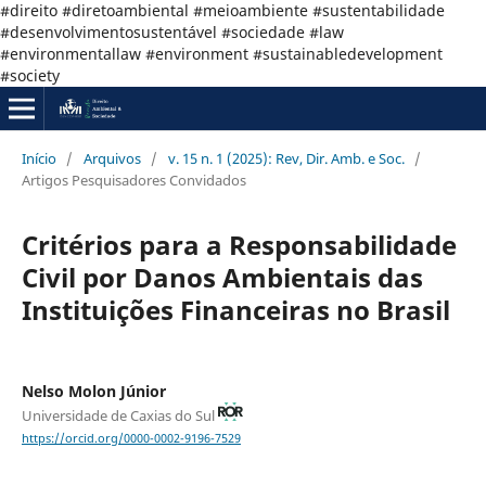
#direito #diretoambiental #meioambiente #sustentabilidade
#desenvolvimentosustentável #sociedade #law
#environmentallaw #environment #sustainabledevelopment
#society
Início
/
Arquivos
/
v. 15 n. 1 (2025): Rev, Dir. Amb. e Soc.
/
Artigos Pesquisadores Convidados
Critérios para a Responsabilidade
Civil por Danos Ambientais das
Instituições Financeiras no Brasil
Nelso Molon Júnior
Universidade de Caxias do Sul
https://orcid.org/0000-0002-9196-7529