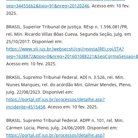
seq=34455662&tipo=91&nreg=20120246
. Acesso em: 10 fev.
2025.
BRASIL. Superior Tribunal de Justiça. REsp n. 1.596.081/PR,
rel. Min. Ricardo Villas Bôas Cueva, Segunda Seção, julg. em
25/10/2017. Disponível em:
https://www.stj.jus.br/websecstj/cgi/revista/REJ.cgi/ITA?
seq=1638872&tipo=0&nreg=201601088221&SeqCgrmaSessao=&C
Acesso em: 10 fev. 2025.
BRASIL. Supremo Tribunal Federal. ADI n. 3.526, rel. Min.
Nunes Marques, rel. do acórdão Min. Gilmar Mendes, Pleno,
julg. 22/08/2023. Disponível em:
https://portal.stf.jus.br/processos/detalhe.asp?
incidente=4515458
. Acesso em: 10 fev. 2025.
BRASIL. Supremo Tribunal Federal. ADPF n. 101, rel. Min.
Cármen Lúcia, Pleno, julg. 24/06/2009. Disponível em:
https://portal.stf.jus.br/processos/detalhe.asp?