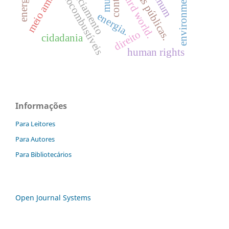
políticas públicas.
meio ambiente
licenciamento
biocombustíveis
third world.
environment
energia.
direito
cidadania
human rights
Informações
Para Leitores
Para Autores
Para Bibliotecários
Open Journal Systems