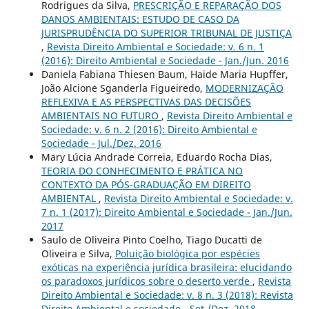
Rodrigues da Silva,
PRESCRIÇÃO E REPARAÇÃO DOS
DANOS AMBIENTAIS: ESTUDO DE CASO DA
JURISPRUDÊNCIA DO SUPERIOR TRIBUNAL DE JUSTIÇA
,
Revista Direito Ambiental e Sociedade: v. 6 n. 1
(2016): Direito Ambiental e Sociedade - Jan./Jun. 2016
Daniela Fabiana Thiesen Baum, Haide Maria Hupffer,
João Alcione Sganderla Figueiredo,
MODERNIZAÇÃO
REFLEXIVA E AS PERSPECTIVAS DAS DECISÕES
AMBIENTAIS NO FUTURO
,
Revista Direito Ambiental e
Sociedade: v. 6 n. 2 (2016): Direito Ambiental e
Sociedade - Jul./Dez. 2016
Mary Lúcia Andrade Correia, Eduardo Rocha Dias,
TEORIA DO CONHECIMENTO E PRÁTICA NO
CONTEXTO DA PÓS-GRADUAÇÃO EM DIREITO
AMBIENTAL
,
Revista Direito Ambiental e Sociedade: v.
7 n. 1 (2017): Direito Ambiental e Sociedade - Jan./Jun.
2017
Saulo de Oliveira Pinto Coelho, Tiago Ducatti de
Oliveira e Silva,
Poluição biológica por espécies
exóticas na experiência jurídica brasileira: elucidando
os paradoxos jurídicos sobre o deserto verde
,
Revista
Direito Ambiental e Sociedade: v. 8 n. 3 (2018): Revista
Direito Ambiental e sociedade - Set./Dez. 2018