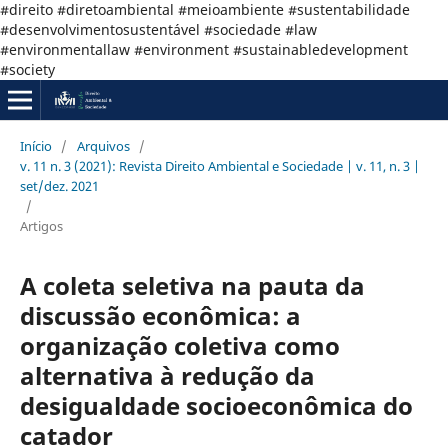
#direito #diretoambiental #meioambiente #sustentabilidade
#desenvolvimentosustentável #sociedade #law
#environmentallaw #environment #sustainabledevelopment
#society
Início
/
Arquivos
/
v. 11 n. 3 (2021): Revista Direito Ambiental e Sociedade | v. 11, n. 3 |
set/dez. 2021
/
Artigos
A coleta seletiva na pauta da
discussão econômica: a
organização coletiva como
alternativa à redução da
desigualdade socioeconômica do
catador