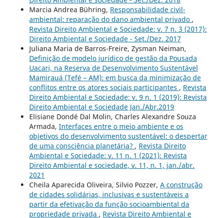
Marcia Andrea Bühring,
Responsabilidade civil-
ambiental: reparação do dano ambiental privado
,
Revista Direito Ambiental e Sociedade: v. 7 n. 3 (2017):
Direito Ambiental e Sociedade - Set./Dez. 2017
Juliana Maria de Barros-Freire, Zysman Neiman,
Definição de modelo jurídico de gestão da Pousada
Uacari, na Reserva de Desenvolvimento Sustentável
Mamirauá (Tefé – AM): em busca da minimização de
conflitos entre os atores sociais participantes
,
Revista
Direito Ambiental e Sociedade: v. 9 n. 1 (2019): Revista
Direito Ambiental e Sociedade Jan./Abr.2019
Elisiane Dondé Dal Molin, Charles Alexandre Souza
Armada,
Interfaces entre o meio ambiente e os
objetivos do desenvolvimento sustentável: o despertar
de uma consciência planetária?
,
Revista Direito
Ambiental e Sociedade: v. 11 n. 1 (2021): Revista
Direito Ambiental e sociedade, v. 11, n. 1, jan./abr.
2021
Cheila Aparecida Oliveira, Silvio Pozzer,
A construção
de cidades solidárias, inclusivas e sustentáveis a
partir da efetivação da função socioambiental da
propriedade privada
,
Revista Direito Ambiental e