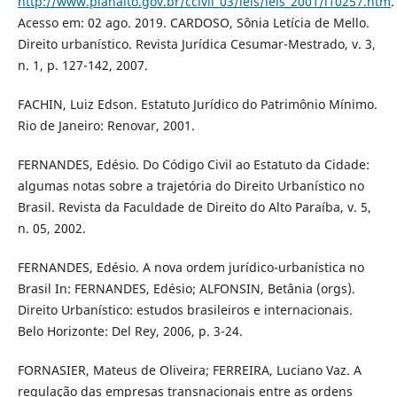
http://www.planalto.gov.br/ccivil_03/leis/leis_2001/l10257.htm
.
Acesso em: 02 ago. 2019. CARDOSO, Sônia Letícia de Mello.
Direito urbanístico. Revista Jurídica Cesumar-Mestrado, v. 3,
n. 1, p. 127-142, 2007.
FACHIN, Luiz Edson. Estatuto Jurídico do Patrimônio Mínimo.
Rio de Janeiro: Renovar, 2001.
FERNANDES, Edésio. Do Código Civil ao Estatuto da Cidade:
algumas notas sobre a trajetória do Direito Urbanístico no
Brasil. Revista da Faculdade de Direito do Alto Paraíba, v. 5,
n. 05, 2002.
FERNANDES, Edésio. A nova ordem jurídico-urbanística no
Brasil In: FERNANDES, Edésio; ALFONSIN, Betânia (orgs).
Direito Urbanístico: estudos brasileiros e internacionais.
Belo Horizonte: Del Rey, 2006, p. 3-24.
FORNASIER, Mateus de Oliveira; FERREIRA, Luciano Vaz. A
regulação das empresas transnacionais entre as ordens