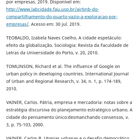
por empresas. 2019. Disponível em:
http://www.labcidade.fau.usp.br/airbnb-do-
compartilhamento-do-quarto-vazio-a-exploracao-por-
empresas/
. Acesso em: 30 jul. 2019.
TEOBALDO, Izabela Naves Coelho. A cidade espetáculo:
efeito da globalização. Sociologia: Revista da Faculdade de
Letras da Universidade do Porto, v. 20, 2010.
TOMLINSON, Richard et al. The influence of Google on
urban policy in developing countries. International Journal
of Urban and Regional Research, v. 34, n. 1, p. 174-189,
2010.
VAINER, Carlos. Pátria, empresa e mercadoria: notas sobre a
estratégia discursiva do planejamento estratégico urbano. A
cidade do pensamento único:desmanchando consensos, v.
3, p. 75-103, 2000.
VAINER, Carlos B. Utopias urbanas e o desafio democrático.