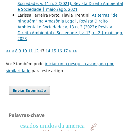
Sociedade: v. 11 n. 2 (2021): Revista Direito Ambiental
e Sociedade | maio./ago. 2021
Larissa Ferreira Porto, Flavia Trentini,
As terras “de
ninguém” na Amazônia Legal
,
Revista Direito
Ambiental e Sociedade: v. 13 n. 2 (2023): Revista
Direito Ambiental e Sociedade | v. 13, n. 2 | mai. ago.
2023
<<
<
8
9
10
11
12
13
14
15
16
17
>
>>
Você também pode
iniciar uma pesquisa avançada por
similaridade
para este artigo.
Enviar Submissão
Palavras-chave
estados unidos da américa