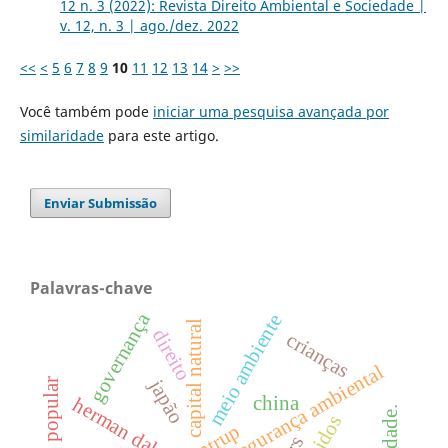
12 n. 3 (2022): Revista Direito Ambiental e Sociedade |
v. 12, n. 3 | ago./dez. 2022
<<
<
5
6
7
8
9
10
11
12
13
14
>
>>
Você também pode
iniciar uma pesquisa avançada por
similaridade
para este artigo.
Enviar Submissão
Palavras-chave
governança
meio ambiente
capital natural
direito
crianças
segurança ambiental
japão
china
herman daly