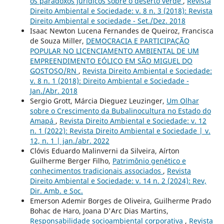
os paradoxos jurídicos sobre o deserto verde
,
Revista
Direito Ambiental e Sociedade: v. 8 n. 3 (2018): Revista
Direito Ambiental e sociedade - Set./Dez. 2018
Isaac Newton Lucena Fernandes de Queiroz, Francisca
de Souza Miller,
DEMOCRACIA E PARTICIPAÇÃO
POPULAR NO LICENCIAMENTO AMBIENTAL DE UM
EMPREENDIMENTO EÓLICO EM SÃO MIGUEL DO
GOSTOSO/RN
,
Revista Direito Ambiental e Sociedade:
v. 8 n. 1 (2018): Direito Ambiental e Sociedade -
Jan./Abr. 2018
Sergio Grott, Márcia Dieguez Leuzinger,
Um Olhar
sobre o Crescimento da Bubalinocultura no Estado do
Amapá
,
Revista Direito Ambiental e Sociedade: v. 12
n. 1 (2022): Revista Direito Ambiental e Sociedade | v.
12, n. 1 | jan./abr. 2022
Clóvis Eduardo Malinverni da Silveira, Aírton
Guilherme Berger Filho,
Patrimônio genético e
conhecimentos tradicionais associados
,
Revista
Direito Ambiental e Sociedade: v. 14 n. 2 (2024): Rev,
Dir. Amb. e Soc.
Emerson Ademir Borges de Oliveira, Guilherme Prado
Bohac de Haro, Joana D'Arc Dias Martins,
Responsabilidade socioambiental corporativa
,
Revista