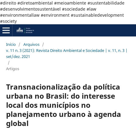
#direito #diretoambiental #meioambiente #sustentabilidade
#desenvolvimentosustentável #sociedade #law
#environmentallaw #environment #sustainabledevelopment
#society
Início
/
Arquivos
/
v. 11 n. 3 (2021): Revista Direito Ambiental e Sociedade | v. 11, n. 3 |
set/dez. 2021
/
Artigos
Transnacionalização da política
urbana no Brasil: do interesse
local dos municípios no
planejamento urbano à agenda
global