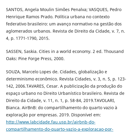
SANTOS, Angela Moulin Simões Penalva; VASQUES, Pedro
Henrique Ramos Prado. Política urbana no contexto
federativo brasileiro: um avanço normativo na gestão dos
aglomerados urbanos. Revista de Direito da Cidade, v. 7, n.
4, p. 1771-1790, 2015.
SASSEN, Saskia. Cities in a world economy. 2 ed. Thousand
Oaks: Pine Forge Press, 2000.
SOUZA, Marcelo Lopes de. Cidades, globalização e
determinismo econômico. Revista Cidades, v. 3, n. 5, p. 123-
142, 2006.TAVARES, Cesar. A publicização da produção do
espaço urbano no Direito Urbanístico brasileiro. Revista de
Direito da Cidade, v. 11, n. 1, p. 58-84, 2019.TAVOLARI,
Bianca. AirBnB: do compartilhamento do quarto vazio à
exploração por empresas. 2019. Disponível em:
http://www.labcidade.fau.usp.br/airbnb-do-
compartilhamento-do-quarto-vazio-a-exploracao-por-