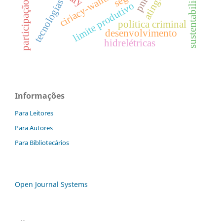
participação popular
sustentabilidade.
atingidos
ciriacy-wantrup
pnrs
tecnologias
limite produtivo
política criminal
desenvolvimento
hidrelétricas
Informações
Para Leitores
Para Autores
Para Bibliotecários
Open Journal Systems