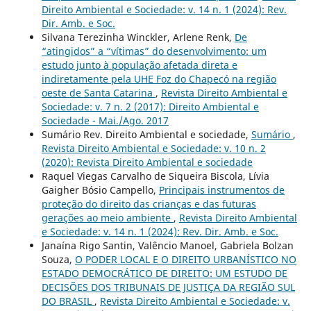
Direito Ambiental e Sociedade: v. 14 n. 1 (2024): Rev.
Dir. Amb. e Soc.
Silvana Terezinha Winckler, Arlene Renk,
De
“atingidos” a “vítimas” do desenvolvimento: um
estudo junto à população afetada direta e
indiretamente pela UHE Foz do Chapecó na região
oeste de Santa Catarina
,
Revista Direito Ambiental e
Sociedade: v. 7 n. 2 (2017): Direito Ambiental e
Sociedade - Mai./Ago. 2017
Sumário Rev. Direito Ambiental e sociedade,
Sumário
,
Revista Direito Ambiental e Sociedade: v. 10 n. 2
(2020): Revista Direito Ambiental e sociedade
Raquel Viegas Carvalho de Siqueira Biscola, Lívia
Gaigher Bósio Campello,
Principais instrumentos de
proteção do direito das crianças e das futuras
gerações ao meio ambiente
,
Revista Direito Ambiental
e Sociedade: v. 14 n. 1 (2024): Rev. Dir. Amb. e Soc.
Janaína Rigo Santin, Valêncio Manoel, Gabriela Bolzan
Souza,
O PODER LOCAL E O DIREITO URBANÍSTICO NO
ESTADO DEMOCRÁTICO DE DIREITO: UM ESTUDO DE
DECISÕES DOS TRIBUNAIS DE JUSTIÇA DA REGIÃO SUL
DO BRASIL
,
Revista Direito Ambiental e Sociedade: v.