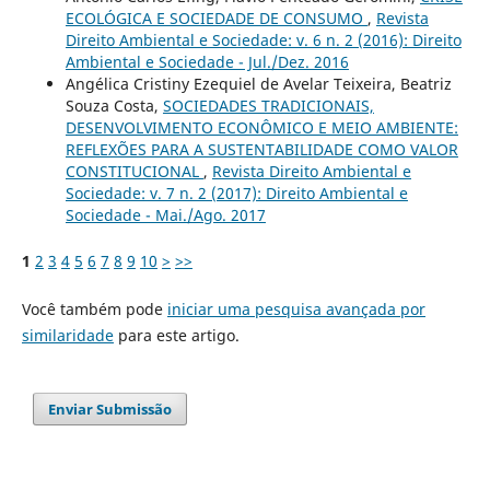
ECOLÓGICA E SOCIEDADE DE CONSUMO
,
Revista
Direito Ambiental e Sociedade: v. 6 n. 2 (2016): Direito
Ambiental e Sociedade - Jul./Dez. 2016
Angélica Cristiny Ezequiel de Avelar Teixeira, Beatriz
Souza Costa,
SOCIEDADES TRADICIONAIS,
DESENVOLVIMENTO ECONÔMICO E MEIO AMBIENTE:
REFLEXÕES PARA A SUSTENTABILIDADE COMO VALOR
CONSTITUCIONAL
,
Revista Direito Ambiental e
Sociedade: v. 7 n. 2 (2017): Direito Ambiental e
Sociedade - Mai./Ago. 2017
1
2
3
4
5
6
7
8
9
10
>
>>
Você também pode
iniciar uma pesquisa avançada por
similaridade
para este artigo.
Enviar Submissão