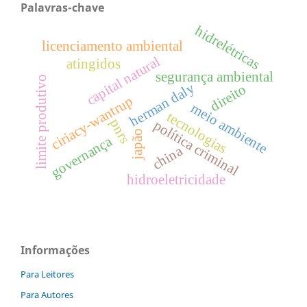
Palavras-chave
hidrelétricas
licenciamento ambiental
capital natural
atingidos
segurança ambiental
limite produtivo
herman daly
direito
ciriacy-wantrup
meio ambiente
tecnologias
pnrs
política criminal
japão
governança
china
hidroeletricidade
Informações
Para Leitores
Para Autores