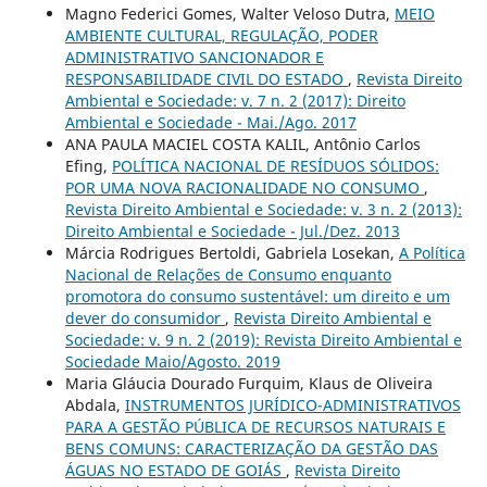
Magno Federici Gomes, Walter Veloso Dutra,
MEIO
AMBIENTE CULTURAL, REGULAÇÃO, PODER
ADMINISTRATIVO SANCIONADOR E
RESPONSABILIDADE CIVIL DO ESTADO
,
Revista Direito
Ambiental e Sociedade: v. 7 n. 2 (2017): Direito
Ambiental e Sociedade - Mai./Ago. 2017
ANA PAULA MACIEL COSTA KALIL, Antônio Carlos
Efing,
POLÍTICA NACIONAL DE RESÍDUOS SÓLIDOS:
POR UMA NOVA RACIONALIDADE NO CONSUMO
,
Revista Direito Ambiental e Sociedade: v. 3 n. 2 (2013):
Direito Ambiental e Sociedade - Jul./Dez. 2013
Márcia Rodrigues Bertoldi, Gabriela Losekan,
A Política
Nacional de Relações de Consumo enquanto
promotora do consumo sustentável: um direito e um
dever do consumidor
,
Revista Direito Ambiental e
Sociedade: v. 9 n. 2 (2019): Revista Direito Ambiental e
Sociedade Maio/Agosto. 2019
Maria Gláucia Dourado Furquim, Klaus de Oliveira
Abdala,
INSTRUMENTOS JURÍDICO-ADMINISTRATIVOS
PARA A GESTÃO PÚBLICA DE RECURSOS NATURAIS E
BENS COMUNS: CARACTERIZAÇÃO DA GESTÃO DAS
ÁGUAS NO ESTADO DE GOIÁS
,
Revista Direito