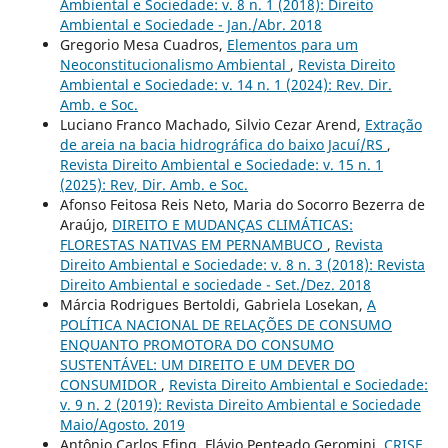
Ambiental e Sociedade: v. 8 n. 1 (2018): Direito
Ambiental e Sociedade - Jan./Abr. 2018
Gregorio Mesa Cuadros,
Elementos para um
Neoconstitucionalismo Ambiental
,
Revista Direito
Ambiental e Sociedade: v. 14 n. 1 (2024): Rev. Dir.
Amb. e Soc.
Luciano Franco Machado, Silvio Cezar Arend,
Extração
de areia na bacia hidrográfica do baixo Jacuí/RS
,
Revista Direito Ambiental e Sociedade: v. 15 n. 1
(2025): Rev, Dir. Amb. e Soc.
Afonso Feitosa Reis Neto, Maria do Socorro Bezerra de
Araújo,
DIREITO E MUDANÇAS CLIMÁTICAS:
FLORESTAS NATIVAS EM PERNAMBUCO
,
Revista
Direito Ambiental e Sociedade: v. 8 n. 3 (2018): Revista
Direito Ambiental e sociedade - Set./Dez. 2018
Márcia Rodrigues Bertoldi, Gabriela Losekan,
A
POLÍTICA NACIONAL DE RELAÇÕES DE CONSUMO
ENQUANTO PROMOTORA DO CONSUMO
SUSTENTÁVEL: UM DIREITO E UM DEVER DO
CONSUMIDOR
,
Revista Direito Ambiental e Sociedade:
v. 9 n. 2 (2019): Revista Direito Ambiental e Sociedade
Maio/Agosto. 2019
Antônio Carlos Efing, Flávio Penteado Geromini,
CRISE