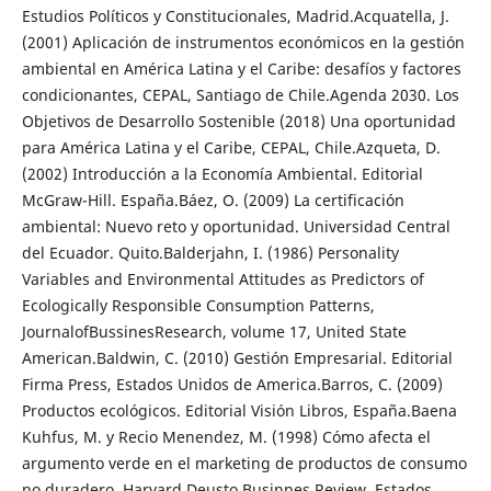
Estudios Políticos y Constitucionales, Madrid.Acquatella, J.
(2001) Aplicación de instrumentos económicos en la gestión
ambiental en América Latina y el Caribe: desafíos y factores
condicionantes, CEPAL, Santiago de Chile.Agenda 2030. Los
Objetivos de Desarrollo Sostenible (2018) Una oportunidad
para América Latina y el Caribe, CEPAL, Chile.Azqueta, D.
(2002) Introducción a la Economía Ambiental. Editorial
McGraw-Hill. España.Báez, O. (2009) La certificación
ambiental: Nuevo reto y oportunidad. Universidad Central
del Ecuador. Quito.Balderjahn, I. (1986) Personality
Variables and Environmental Attitudes as Predictors of
Ecologically Responsible Consumption Patterns,
JournalofBussinesResearch, volume 17, United State
American.Baldwin, C. (2010) Gestión Empresarial. Editorial
Firma Press, Estados Unidos de America.Barros, C. (2009)
Productos ecológicos. Editorial Visión Libros, España.Baena
Kuhfus, M. y Recio Menendez, M. (1998) Cómo afecta el
argumento verde en el marketing de productos de consumo
no duradero, Harvard Deusto Businnes Review, Estados