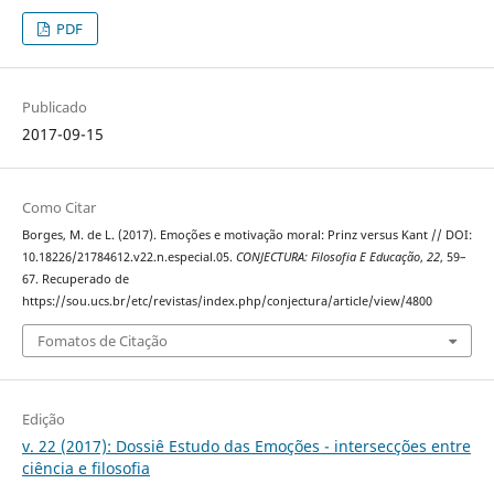
PDF
Publicado
2017-09-15
Como Citar
Borges, M. de L. (2017). Emoções e motivação moral: Prinz versus Kant // DOI:
10.18226/21784612.v22.n.especial.05.
CONJECTURA: Filosofia E Educação
,
22
, 59–
67. Recuperado de
https://sou.ucs.br/etc/revistas/index.php/conjectura/article/view/4800
Fomatos de Citação
Edição
v. 22 (2017): Dossiê Estudo das Emoções - intersecções entre
ciência e filosofia