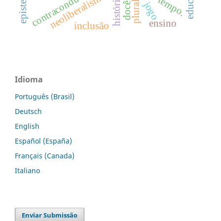
docência
contraconduta
neoliberalismo
tempo.
jogo
ensino
inclusão
Idioma
Português (Brasil)
Deutsch
English
Español (España)
Français (Canada)
Italiano
Enviar Submissão