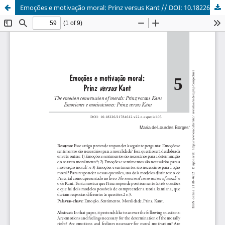
Emoções e motivação moral: Prinz versus Kant // DOI: 10.18226/21784612.v22.n.especial.05