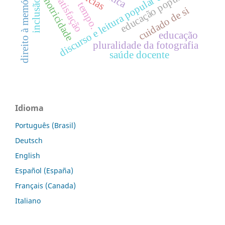
psicomotricidade
discurso e leitura popular e erudita
educação popular
direito à memória
satisfação
inclusão
tempo.
cuidado de si
educação
pluralidade da fotografia
saúde docente
Idioma
Português (Brasil)
Deutsch
English
Español (España)
Français (Canada)
Italiano