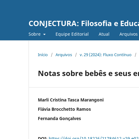
CONJECTURA: Filosofia e Edu
Sobre
Equipe Editorial
Atual
Arquivos
Início
/
Arquivos
/
v. 29 (2024): Fluxo Contínuo
/
Notas sobre bebês e seus 
Marli Cristina Tasca Marangoni
Flávia Brocchetto Ramos
Fernanda Gonçalves
DOI:
https://doi.org/10.18226/21784612.v29.e0