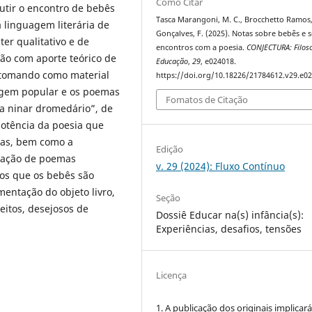
Como Citar
utir o encontro de bebês
Tasca Marangoni, M. C., Brocchetto Ramos,
 linguagem literária de
Gonçalves, F. (2025). Notas sobre bebês e 
er qualitativo e de
encontros com a poesia.
CONJECTURA: Filoso
ção com aporte teórico de
Educação
,
29
, e024018.
, tomando como material
https://doi.org/10.18226/21784612.v29.e0
origem popular e os poemas
Fomatos de Citação
a ninar dromedário”, de
potência da poesia que
dras, bem como a
Edição
oração de poemas
v. 29 (2024): Fluxo Contínuo
mos que os bebês são
imentação do objeto livro,
Seção
eitos, desejosos de
Dossiê Educar na(s) infância(s):
Experiências, desafios, tensões
Licença
1. A publicação dos originais implicará