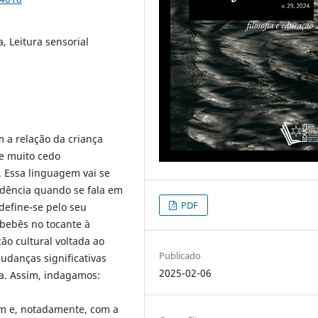
a, Leitura sensorial
 a relação da criança
e muito cedo
. Essa linguagem vai se
idência quando se fala em
PDF
 define-se pelo seu
bebês no tocante à
ão cultural voltada ao
Publicado
danças significativas
2025-02-06
a. Assim, indagamos:
m e, notadamente, com a