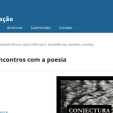
cação
Anúncios
Submissões
Contato
Dossiê Educar na(s) infância(s): Experiências, desafios, tensões
encontros com a poesia
24018