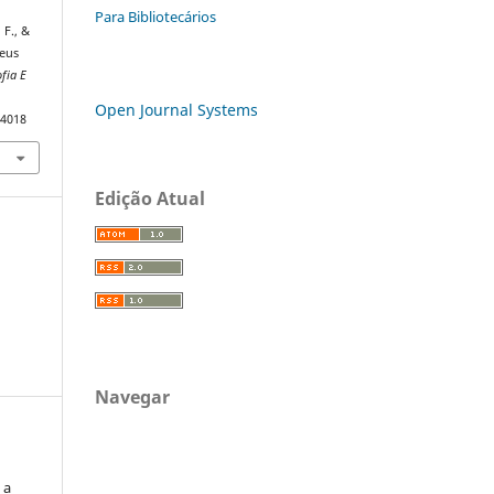
Para Bibliotecários
 F., &
seus
fia E
Open Journal Systems
24018
Edição Atual
Navegar
 a