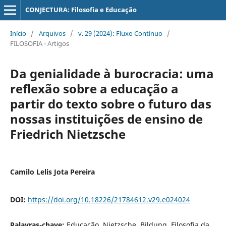
CONJECTURA: Filosofia e Educação
Início
/
Arquivos
/
v. 29 (2024): Fluxo Contínuo
/
FILOSOFIA - Artigos
Da genialidade à burocracia: uma
reflexão sobre a educação a
partir do texto sobre o futuro das
nossas instituições de ensino de
Friedrich Nietzsche
Camilo Lelis Jota Pereira
DOI:
https://doi.org/10.18226/21784612.v29.e024024
Palavras-chave:
Educação, Nietzsche, Bildung, Filosofia da