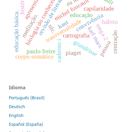
apresentação
revisão de literatura
história
michel foucault
biologia do conhecer
capilaridade
educação básica.
convivência
educação
meditação.
transversalidade
hábito
kant
mega-2
tdc.
karl marx
centração
cartografia
grundrisse
caderno i
pessoa
paulo freire
piaget
corpo somático
Idioma
Português (Brasil)
Deutsch
English
Español (España)