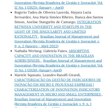
Innovation (Revista Brasileira de Gestão e Inovação): Vol.
12 No. 1 (2025): (January - April)
Rogerio Tadeu de Oliveira Lacerda, Mayara Lucia
Bernardes, Ana Maria Simões Ribeiro, Bianca dos Santos
Simon, Anelise Stangarlin de Camargo,
INTEGRATION
BETWEEN UNIVERSITY AND STARTUPS IN THE
LIGHT OF THE SINGULARITY AND LIMITED
RATIONALITY
,
Brazilian Journal of Management and
Innovation (Revista Brasileira de Gestão e Inovação): v.
9, n. 2 (Janeiro - Abril 2022)
Nathalia Werlang, Gabriela Fiates,
ABSORPTIVE
CAPACITY AND INNOVATION IN THE BRAZILIAN
AGRIBUSINESS:
,
Brazilian Journal of Management and
Innovation (Revista Brasileira de Gestão e Inovação): Vol.
13 No. 1 (2026): (January-April)
Mariele Squizato, Leandro Ranolfi Girardi,
CARACTERIZAÇÃO DA GESTÃO DE INDICADORES DE
INOVAÇÃO EM MICRO E PEQUENAS EMPRESAS |
CHARACTERIZATION OF INNOVATION INDICATORS
MANAGEMENT IN MICRO AND SMALL ENTERPRISES
,
Brazilian Journal of Management and Innovation
(Revista Brasileira de Gestão e Inovação): v. 9, n. 1