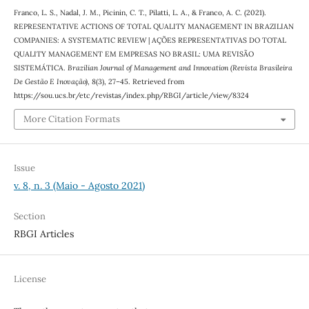
Franco, L. S., Nadal, J. M., Picinin, C. T., Pilatti, L. A., & Franco, A. C. (2021).
REPRESENTATIVE ACTIONS OF TOTAL QUALITY MANAGEMENT IN BRAZILIAN
COMPANIES: A SYSTEMATIC REVIEW | AÇÕES REPRESENTATIVAS DO TOTAL
QUALITY MANAGEMENT EM EMPRESAS NO BRASIL: UMA REVISÃO
SISTEMÁTICA.
Brazilian Journal of Management and Innovation (Revista Brasileira
De Gestão E Inovação)
,
8
(3), 27–45. Retrieved from
https://sou.ucs.br/etc/revistas/index.php/RBGI/article/view/8324
More Citation Formats
Issue
v. 8, n. 3 (Maio - Agosto 2021)
Section
RBGI Articles
License