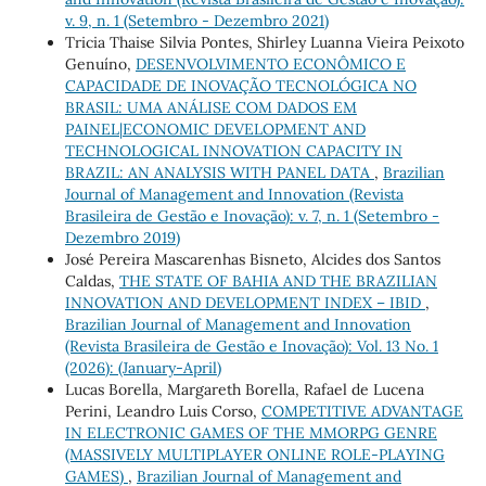
v. 9, n. 1 (Setembro - Dezembro 2021)
Tricia Thaise Silvia Pontes, Shirley Luanna Vieira Peixoto
Genuíno,
DESENVOLVIMENTO ECONÔMICO E
CAPACIDADE DE INOVAÇÃO TECNOLÓGICA NO
BRASIL: UMA ANÁLISE COM DADOS EM
PAINEL|ECONOMIC DEVELOPMENT AND
TECHNOLOGICAL INNOVATION CAPACITY IN
BRAZIL: AN ANALYSIS WITH PANEL DATA
,
Brazilian
Journal of Management and Innovation (Revista
Brasileira de Gestão e Inovação): v. 7, n. 1 (Setembro -
Dezembro 2019)
José Pereira Mascarenhas Bisneto, Alcides dos Santos
Caldas,
THE STATE OF BAHIA AND THE BRAZILIAN
INNOVATION AND DEVELOPMENT INDEX – IBID
,
Brazilian Journal of Management and Innovation
(Revista Brasileira de Gestão e Inovação): Vol. 13 No. 1
(2026): (January-April)
Lucas Borella, Margareth Borella, Rafael de Lucena
Perini, Leandro Luis Corso,
COMPETITIVE ADVANTAGE
IN ELECTRONIC GAMES OF THE MMORPG GENRE
(MASSIVELY MULTIPLAYER ONLINE ROLE-PLAYING
GAMES)
,
Brazilian Journal of Management and