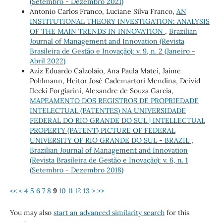
(Setembro - Dezembro 2021)
Antonio Carlos Franco, Luciane Silva Franco,
AN
INSTITUTIONAL THEORY INVESTIGATION: ANALYSIS
OF THE MAIN TRENDS IN INNOVATION
,
Brazilian
Journal of Management and Innovation (Revista
Brasileira de Gestão e Inovação): v. 9, n. 2 (Janeiro -
Abril 2022)
Aziz Eduardo Calzolaio, Ana Paula Matei, Jaime
Pohlmann, Heitor José Cademartori Mendina, Deivid
Ilecki Forgiarini, Alexandre de Souza Garcia,
MAPEAMENTO DOS REGISTROS DE PROPRIEDADE
INTELECTUAL (PATENTES) NA UNIVERSIDADE
FEDERAL DO RIO GRANDE DO SUL | INTELLECTUAL
PROPERTY (PATENT) PICTURE OF FEDERAL
UNIVERSITY OF RIO GRANDE DO SUL - BRAZIL
,
Brazilian Journal of Management and Innovation
(Revista Brasileira de Gestão e Inovação): v. 6, n. 1
(Setembro - Dezembro 2018)
<<
<
4
5
6
7
8
9
10
11
12
13
>
>>
You may also
start an advanced similarity search
for this