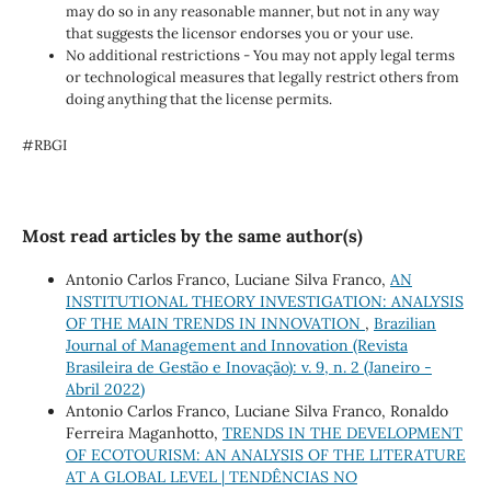
may do so in any reasonable manner, but not in any way
that suggests the licensor endorses you or your use.
No additional restrictions - You may not apply legal terms
or technological measures that legally restrict others from
doing anything that the license permits.
#RBGI
Most read articles by the same author(s)
Antonio Carlos Franco, Luciane Silva Franco,
AN
INSTITUTIONAL THEORY INVESTIGATION: ANALYSIS
OF THE MAIN TRENDS IN INNOVATION
,
Brazilian
Journal of Management and Innovation (Revista
Brasileira de Gestão e Inovação): v. 9, n. 2 (Janeiro -
Abril 2022)
Antonio Carlos Franco, Luciane Silva Franco, Ronaldo
Ferreira Maganhotto,
TRENDS IN THE DEVELOPMENT
OF ECOTOURISM: AN ANALYSIS OF THE LITERATURE
AT A GLOBAL LEVEL | TENDÊNCIAS NO