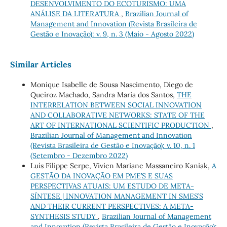
DESENVOLVIMENTO DO ECOTURISMO: UMA
ANÁLISE DA LITERATURA
,
Brazilian Journal of
Management and Innovation (Revista Brasileira de
Gestão e Inovação): v. 9, n. 3 (Maio - Agosto 2022)
Similar Articles
Monique Isabelle de Sousa Nascimento, Diego de
Queiroz Machado, Sandra Maria dos Santos,
THE
INTERRELATION BETWEEN SOCIAL INNOVATION
AND COLLABORATIVE NETWORKS: STATE OF THE
ART OF INTERNATIONAL SCIENTIFIC PRODUCTION
,
Brazilian Journal of Management and Innovation
(Revista Brasileira de Gestão e Inovação): v. 10, n. 1
(Setembro - Dezembro 2022)
Luís Filippe Serpe, Vivien Mariane Massaneiro Kaniak,
A
GESTÃO DA INOVAÇÃO EM PME’S E SUAS
PERSPECTIVAS ATUAIS: UM ESTUDO DE META-
SÍNTESE | INNOVATION MANAGEMENT IN SMES’S
AND THEIR CURRENT PERSPECTIVES: A META-
SYNTHESIS STUDY
,
Brazilian Journal of Management
and Innovation (Revista Brasileira de Gestão e Inovação):