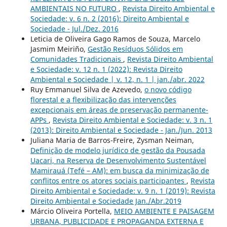
AMBIENTAIS NO FUTURO
,
Revista Direito Ambiental e
Sociedade: v. 6 n. 2 (2016): Direito Ambiental e
Sociedade - Jul./Dez. 2016
Leticia de Oliveira Gago Ramos de Souza, Marcelo
Jasmim Meiriño,
Gestão Resíduos Sólidos em
Comunidades Tradicionais
,
Revista Direito Ambiental
e Sociedade: v. 12 n. 1 (2022): Revista Direito
Ambiental e Sociedade | v. 12, n. 1 | jan./abr. 2022
Ruy Emmanuel Silva de Azevedo,
o novo código
florestal e a flexibilização das intervenções
excepcionais em áreas de preservação permanente-
APPs
,
Revista Direito Ambiental e Sociedade: v. 3 n. 1
(2013): Direito Ambiental e Sociedade - Jan./Jun. 2013
Juliana Maria de Barros-Freire, Zysman Neiman,
Definição de modelo jurídico de gestão da Pousada
Uacari, na Reserva de Desenvolvimento Sustentável
Mamirauá (Tefé – AM): em busca da minimização de
conflitos entre os atores sociais participantes
,
Revista
Direito Ambiental e Sociedade: v. 9 n. 1 (2019): Revista
Direito Ambiental e Sociedade Jan./Abr.2019
Márcio Oliveira Portella,
MEIO AMBIENTE E PAISAGEM
URBANA, PUBLICIDADE E PROPAGANDA EXTERNA E