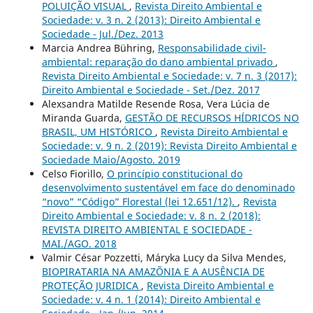
POLUIÇÃO VISUAL
,
Revista Direito Ambiental e
Sociedade: v. 3 n. 2 (2013): Direito Ambiental e
Sociedade - Jul./Dez. 2013
Marcia Andrea Bühring,
Responsabilidade civil-
ambiental: reparação do dano ambiental privado
,
Revista Direito Ambiental e Sociedade: v. 7 n. 3 (2017):
Direito Ambiental e Sociedade - Set./Dez. 2017
Alexsandra Matilde Resende Rosa, Vera Lúcia de
Miranda Guarda,
GESTÃO DE RECURSOS HÍDRICOS NO
BRASIL, UM HISTÓRICO
,
Revista Direito Ambiental e
Sociedade: v. 9 n. 2 (2019): Revista Direito Ambiental e
Sociedade Maio/Agosto. 2019
Celso Fiorillo,
O princípio constitucional do
desenvolvimento sustentável em face do denominado
“novo” “Código” Florestal (lei 12.651/12).
,
Revista
Direito Ambiental e Sociedade: v. 8 n. 2 (2018):
REVISTA DIREITO AMBIENTAL E SOCIEDADE -
MAI./AGO. 2018
Valmir César Pozzetti, Máryka Lucy da Silva Mendes,
BIOPIRATARIA NA AMAZÕNIA E A AUSÊNCIA DE
PROTEÇÃO JURIDICA
,
Revista Direito Ambiental e
Sociedade: v. 4 n. 1 (2014): Direito Ambiental e