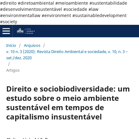
#direito #diretoambiental #meioambiente #sustentabilidade
#desenvolvimentosustentável #sociedade #law
#environmentallaw #environment #sustainabledevelopment
#society
Início
/
Arquivos
/
v. 10 n. 3 (2020): Revista Direito Ambiental e sociedade, v. 10, n. 3 –
set./dez. 2020
/
Artigos
Direito e sociobiodiversidade: um
estudo sobre o meio ambiente
sustentável em tempos de
capitalismo insustentável