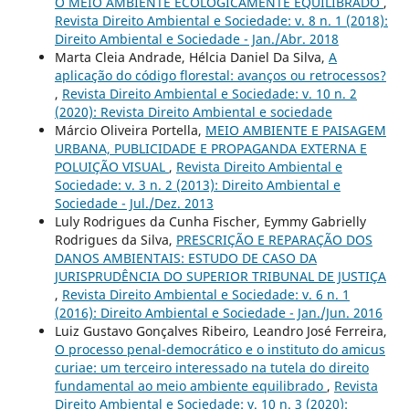
O MEIO AMBIENTE ECOLOGICAMENTE EQUILIBRADO
,
Revista Direito Ambiental e Sociedade: v. 8 n. 1 (2018):
Direito Ambiental e Sociedade - Jan./Abr. 2018
Marta Cleia Andrade, Hélcia Daniel Da Silva,
A
aplicação do código florestal: avanços ou retrocessos?
,
Revista Direito Ambiental e Sociedade: v. 10 n. 2
(2020): Revista Direito Ambiental e sociedade
Márcio Oliveira Portella,
MEIO AMBIENTE E PAISAGEM
URBANA, PUBLICIDADE E PROPAGANDA EXTERNA E
POLUIÇÃO VISUAL
,
Revista Direito Ambiental e
Sociedade: v. 3 n. 2 (2013): Direito Ambiental e
Sociedade - Jul./Dez. 2013
Luly Rodrigues da Cunha Fischer, Eymmy Gabrielly
Rodrigues da Silva,
PRESCRIÇÃO E REPARAÇÃO DOS
DANOS AMBIENTAIS: ESTUDO DE CASO DA
JURISPRUDÊNCIA DO SUPERIOR TRIBUNAL DE JUSTIÇA
,
Revista Direito Ambiental e Sociedade: v. 6 n. 1
(2016): Direito Ambiental e Sociedade - Jan./Jun. 2016
Luiz Gustavo Gonçalves Ribeiro, Leandro José Ferreira,
O processo penal-democrático e o instituto do amicus
curiae: um terceiro interessado na tutela do direito
fundamental ao meio ambiente equilibrado
,
Revista
Direito Ambiental e Sociedade: v. 10 n. 3 (2020):