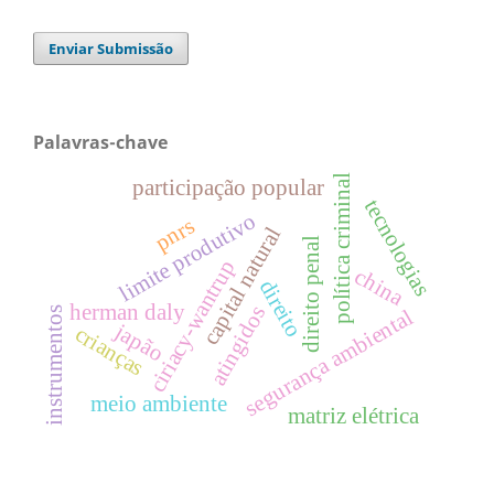
Enviar Submissão
Palavras-chave
política criminal
participação popular
tecnologias
limite produtivo
pnrs
capital natural
direito penal
ciriacy-wantrup
china
direito
herman daly
atingidos
instrumentos
segurança ambiental
japão
crianças
meio ambiente
matriz elétrica