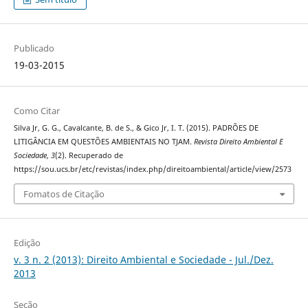
Publicado
19-03-2015
Como Citar
Silva Jr, G. G., Cavalcante, B. de S., & Gico Jr, I. T. (2015). PADRÕES DE
LITIGÂNCIA EM QUESTÕES AMBIENTAIS NO TJAM.
Revista Direito Ambiental E
Sociedade
,
3
(2). Recuperado de
https://sou.ucs.br/etc/revistas/index.php/direitoambiental/article/view/2573
Fomatos de Citação
Edição
v. 3 n. 2 (2013): Direito Ambiental e Sociedade - Jul./Dez.
2013
Seção