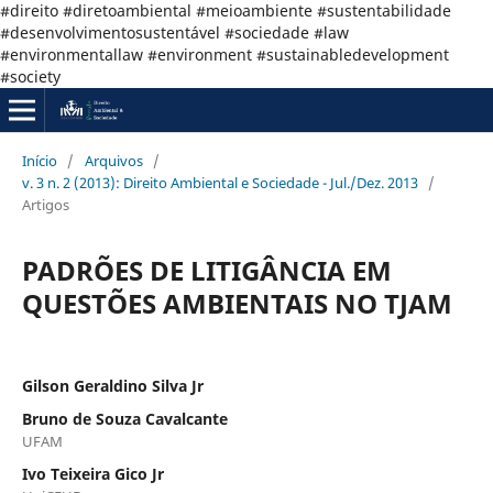
#direito #diretoambiental #meioambiente #sustentabilidade
#desenvolvimentosustentável #sociedade #law
#environmentallaw #environment #sustainabledevelopment
#society
Início
/
Arquivos
/
v. 3 n. 2 (2013): Direito Ambiental e Sociedade - Jul./Dez. 2013
/
Artigos
PADRÕES DE LITIGÂNCIA EM
QUESTÕES AMBIENTAIS NO TJAM
Gilson Geraldino Silva Jr
Bruno de Souza Cavalcante
UFAM
Ivo Teixeira Gico Jr