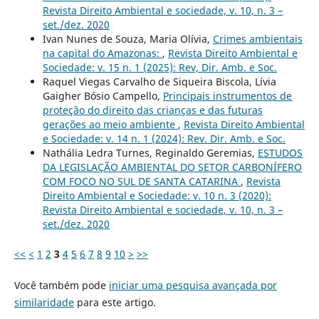
Revista Direito Ambiental e sociedade, v. 10, n. 3 –
set./dez. 2020
Ivan Nunes de Souza, Maria Olívia,
Crimes ambientais
na capital do Amazonas:
,
Revista Direito Ambiental e
Sociedade: v. 15 n. 1 (2025): Rev, Dir. Amb. e Soc.
Raquel Viegas Carvalho de Siqueira Biscola, Lívia
Gaigher Bósio Campello,
Principais instrumentos de
proteção do direito das crianças e das futuras
gerações ao meio ambiente
,
Revista Direito Ambiental
e Sociedade: v. 14 n. 1 (2024): Rev. Dir. Amb. e Soc.
Nathália Ledra Turnes, Reginaldo Geremias,
ESTUDOS
DA LEGISLAÇÃO AMBIENTAL DO SETOR CARBONÍFERO
COM FOCO NO SUL DE SANTA CATARINA
,
Revista
Direito Ambiental e Sociedade: v. 10 n. 3 (2020):
Revista Direito Ambiental e sociedade, v. 10, n. 3 –
set./dez. 2020
<<
<
1
2
3
4
5
6
7
8
9
10
>
>>
Você também pode
iniciar uma pesquisa avançada por
similaridade
para este artigo.