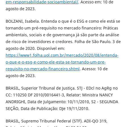
em-responsabilidade-socioambiental/
. Acesso em: 10 de
agosto de 2023.
BOLZANI, Isabela. Entenda o que é o ESG e como ele está se
tornando um pré-requisito no mercado financeiro: Práticas
ambientais, sociais e de governança já são parte da análise
de risco de investidores e credores. Folha de São Paulo. 3 de
agosto de 2020. Disponível em:
https://www1.folha.uol.com.br/mercado/2020/08/entenda-
o-que-e-o-esg-e-como-ele-esta-se-tornando-um-pre-
requisito-no-mercado-financeiro.shtml
. Acesso: 10 de
agosto de 2023.
BRASIL, Superior Tribunal de Justiça. STJ - EDcl no AgRg no
CC: 110250 DF 2010/0016441-3, Relator: Ministra NANCY
ANDRIGHI, Data de Julgamento: 10/11/2010, S2 - SEGUNDA
SEÇÃO, Data de Publicação: DJe 19/11/2010.
BRASIL, Supremo Tribunal Federal (STF). ADI-QO 319,