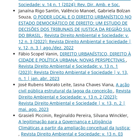
Sociedade: v. 14 n. 1 (2024): Rev. Dir. Amb. e Soc.
Janaína Rigo Santin, Valêncio Manoel, Gabriela Bolzan
Souza,
O PODER LOCAL E O DIREITO URBANÍSTICO NO
ESTADO DEMOCRÁTICO DE DIREITO: UM ESTUDO DE
DECISÕES DOS TRIBUNAIS DE JUSTIÇA DA REGIÃO SUL
DO BRASIL
,
Revista Direito Ambiental e Sociedade: v.
12 n. 3 (2022): Revista Direito Ambiental e Sociedade |
v. 12, n. 3 | ago./dez. 2022
Fábio Scopel Vanin,
DIREITO URBANÍSTICO, DIREITO À
CIDADE E POLÍTICA URBANA: NOVAS PERSPECTIVAS
,
Revista Direito Ambiental e Sociedade: v. 13 n. 1
(2023): Revista Direito Ambiental e Sociedade | v. 13,
n. 1 | jan. abr. 2023
José Rubens Morato Leite, Iasna Chaves Viana,
A ação
civil pública estrutural da lagoa da conceição
,
Revista
Direito Ambiental e Sociedade: v. 13 n. 2 (2023):
Revista Direito Ambiental e Sociedade | v. 13, n. 2 |
mai. ago. 2023
Grasieli Piccinin, Reginaldo Pereira, Silvana Winckler,
A legitimação para a Governança e Litigância
Climáticas a partir da ampliação conceitual da Justiça:
,
Revista Direito Ambiental e Sociedade: v. 13 n. 03