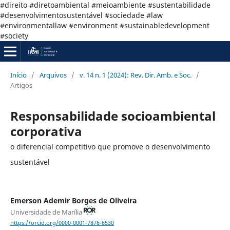
#direito #diretoambiental #meioambiente #sustentabilidade
#desenvolvimentosustentável #sociedade #law
#environmentallaw #environment #sustainabledevelopment
#society
Início
/
Arquivos
/
v. 14 n. 1 (2024): Rev. Dir. Amb. e Soc.
/
Artigos
Responsabilidade socioambiental
corporativa
o diferencial competitivo que promove o desenvolvimento
sustentável
Emerson Ademir Borges de Oliveira
Universidade de Marília
https://orcid.org/0000-0001-7876-6530