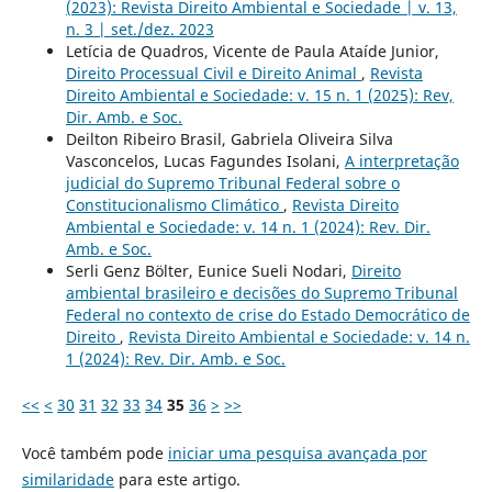
(2023): Revista Direito Ambiental e Sociedade | v. 13,
n. 3 | set./dez. 2023
Letícia de Quadros, Vicente de Paula Ataíde Junior,
Direito Processual Civil e Direito Animal
,
Revista
Direito Ambiental e Sociedade: v. 15 n. 1 (2025): Rev,
Dir. Amb. e Soc.
Deilton Ribeiro Brasil, Gabriela Oliveira Silva
Vasconcelos, Lucas Fagundes Isolani,
A interpretação
judicial do Supremo Tribunal Federal sobre o
Constitucionalismo Climático
,
Revista Direito
Ambiental e Sociedade: v. 14 n. 1 (2024): Rev. Dir.
Amb. e Soc.
Serli Genz Bölter, Eunice Sueli Nodari,
Direito
ambiental brasileiro e decisões do Supremo Tribunal
Federal no contexto de crise do Estado Democrático de
Direito
,
Revista Direito Ambiental e Sociedade: v. 14 n.
1 (2024): Rev. Dir. Amb. e Soc.
<<
<
30
31
32
33
34
35
36
>
>>
Você também pode
iniciar uma pesquisa avançada por
similaridade
para este artigo.