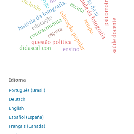
psicomotricidade
pluralidade da fotografia
cuidado de si
jogo
inclusão
história da fotografia.
escuta
educação popular
educação
contraconduta
tempo.
saúde docente
espera
questão política
didascalicon
ensino
Idioma
Português (Brasil)
Deutsch
English
Español (España)
Français (Canada)