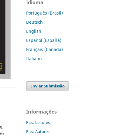
Idioma
Português (Brasil)
Deutsch
English
Español (España)
Français (Canada)
Italiano
Enviar Submissão
Informações
Para Leitores
).
Para Autores
ica