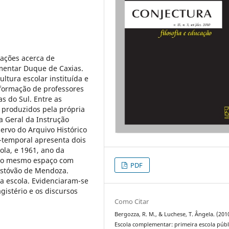
rações acerca de
mentar Duque de Caxias.
ltura escolar instituída e
a formação de professores
s do Sul. Entre as
 produzidos pela própria
ria Geral da Instrução
cervo do Arquivo Histórico
-temporal apresenta dois
ola, e 1961, ano da
r o mesmo espaço com
PDF
ristóvão de Mendoza.
a escola. Evidenciaram-se
gistério e os discursos
Como Citar
Bergozza, R. M., & Luchese, T. Ângela. (2010
Escola complementar: primeira escola públ