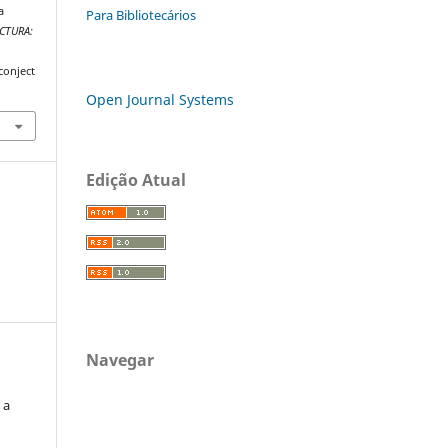
a
Para Bibliotecários
CTURA:
conject
Open Journal Systems
Edição Atual
Navegar
 a