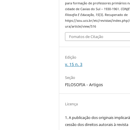
para formação de professores primários n
cidade de Caxias do Sul – 1930-1961.
CONJE
Filosofia E Educação
,
15
(3). Recuperado de
https://sou.ucs.br/etc/revistas/index.php/
ura/article/view/516
Fomatos de Citação
Edição
v. 15 n. 3
Seção
FILOSOFIA - Artigos
Licença
1. A publicação dos originais implicará
cessão dos direitos autorais à revista