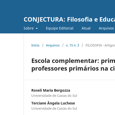
CONJECTURA: Filosofia e Edu
Sobre
Equipe Editorial
Atual
Arquivos
Início
/
Arquivos
/
v. 15 n. 3
/
FILOSOFIA - Artigo
Escola complementar: prim
professores primários na ci
Roseli Maria Bergozza
Universidade de Caxias do Sul
Terciane Ângela Luchese
Universidade de Caxias do Sul