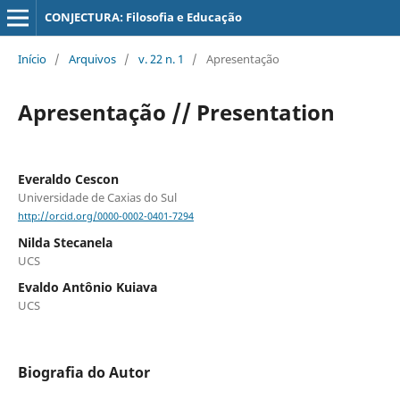
CONJECTURA: Filosofia e Educação
Início
/
Arquivos
/
v. 22 n. 1
/
Apresentação
Apresentação // Presentation
Everaldo Cescon
Universidade de Caxias do Sul
http://orcid.org/0000-0002-0401-7294
Nilda Stecanela
UCS
Evaldo Antônio Kuiava
UCS
Biografia do Autor