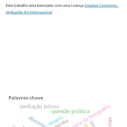
Este trabalho está licenciado com uma Licença
Creative Commons -
Atribuição 4.0 Internacional
.
Palavras-chave
história da fotografia.
mediação leitora
questão política
tempo.
escuta