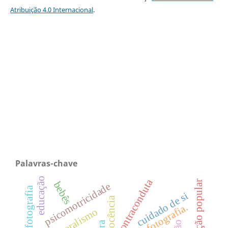
Atribuição 4.0 Internacional
.
Palavras-chave
educação
contraconduta
educação popular
bebês
psicomotricidade
cuidado de si
docência
neoliberalismo