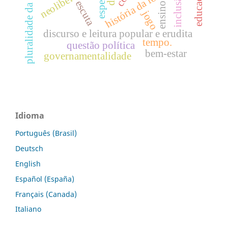
pluralidade da fotografia
história da fotografia.
inclusão
espera
escuta
ensino
jogo
discurso e leitura popular e erudita
tempo.
questão política
bem-estar
governamentalidade
Idioma
Português (Brasil)
Deutsch
English
Español (España)
Français (Canada)
Italiano