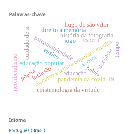
Palavras-chave
hugo de são vítor
cuidado de si
direito à memória
história da fotografia.
psicomotricidade
espera
jogo
discurso e leitura popular e erudita
tempo.
ensino
docência
neoliberalismo
escuta
educação popular
bebês
inclusão
poesia
educação
pandemia da covid-19
epistemologia da virtude
Idioma
Português (Brasil)