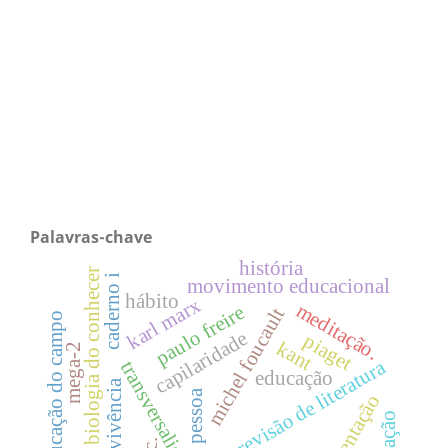
Palavras-chave
história
biologia do conhecer
caderno i
movimento educacional
hábito
karl marx
meditação.
paulo freire
michel foucault
educação do campo
capilaridade
piaget
kant
mega-2
revisão de literatura
transversalidade
educação
convivência
pessoa
apresentação