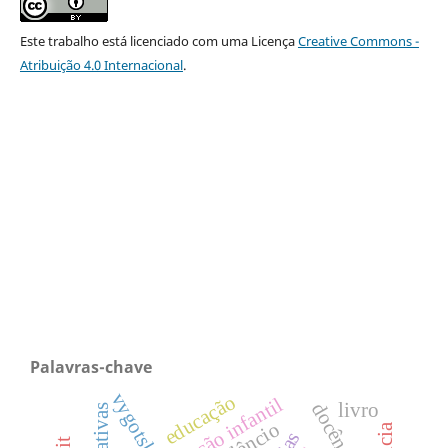
Este trabalho está licenciado com uma Licença
Creative Commons -
Atribuição 4.0 Internacional
.
Palavras-chave
vygotsky
educação
docência
livro
narrativas
silêncio