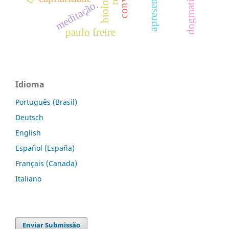
apresentação
dogmatismo
meditação.
paulo freire
Idioma
Português (Brasil)
Deutsch
English
Español (España)
Français (Canada)
Italiano
Enviar Submissão