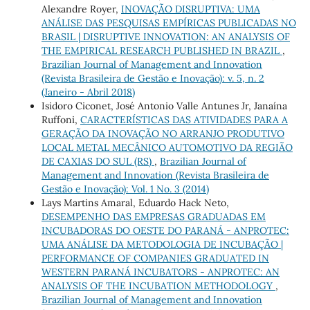
Alexandre Royer,
INOVAÇÃO DISRUPTIVA: UMA
ANÁLISE DAS PESQUISAS EMPÍRICAS PUBLICADAS NO
BRASIL | DISRUPTIVE INNOVATION: AN ANALYSIS OF
THE EMPIRICAL RESEARCH PUBLISHED IN BRAZIL
,
Brazilian Journal of Management and Innovation
(Revista Brasileira de Gestão e Inovação): v. 5, n. 2
(Janeiro - Abril 2018)
Isidoro Ciconet, José Antonio Valle Antunes Jr, Janaína
Ruffoni,
CARACTERÍSTICAS DAS ATIVIDADES PARA A
GERAÇÃO DA INOVAÇÃO NO ARRANJO PRODUTIVO
LOCAL METAL MECÂNICO AUTOMOTIVO DA REGIÃO
DE CAXIAS DO SUL (RS)
,
Brazilian Journal of
Management and Innovation (Revista Brasileira de
Gestão e Inovação): Vol. 1 No. 3 (2014)
Lays Martins Amaral, Eduardo Hack Neto,
DESEMPENHO DAS EMPRESAS GRADUADAS EM
INCUBADORAS DO OESTE DO PARANÁ - ANPROTEC:
UMA ANÁLISE DA METODOLOGIA DE INCUBAÇÃO |
PERFORMANCE OF COMPANIES GRADUATED IN
WESTERN PARANÁ INCUBATORS - ANPROTEC: AN
ANALYSIS OF THE INCUBATION METHODOLOGY
,
Brazilian Journal of Management and Innovation