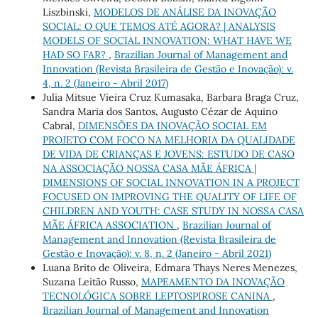
Liszbinski,
MODELOS DE ANÁLISE DA INOVAÇÃO
SOCIAL: O QUE TEMOS ATÉ AGORA? | ANALYSIS
MODELS OF SOCIAL INNOVATION: WHAT HAVE WE
HAD SO FAR?
,
Brazilian Journal of Management and
Innovation (Revista Brasileira de Gestão e Inovação): v.
4, n. 2 (Janeiro - Abril 2017)
Julia Mitsue Vieira Cruz Kumasaka, Barbara Braga Cruz,
Sandra Maria dos Santos, Augusto Cézar de Aquino
Cabral,
DIMENSÕES DA INOVAÇÃO SOCIAL EM
PROJETO COM FOCO NA MELHORIA DA QUALIDADE
DE VIDA DE CRIANÇAS E JOVENS: ESTUDO DE CASO
NA ASSOCIAÇÃO NOSSA CASA MÃE ÁFRICA |
DIMENSIONS OF SOCIAL INNOVATION IN A PROJECT
FOCUSED ON IMPROVING THE QUALITY OF LIFE OF
CHILDREN AND YOUTH: CASE STUDY IN NOSSA CASA
MÃE ÁFRICA ASSOCIATION
,
Brazilian Journal of
Management and Innovation (Revista Brasileira de
Gestão e Inovação): v. 8, n. 2 (Janeiro - Abril 2021)
Luana Brito de Oliveira, Edmara Thays Neres Menezes,
Suzana Leitão Russo,
MAPEAMENTO DA INOVAÇÃO
TECNOLÓGICA SOBRE LEPTOSPIROSE CANINA
,
Brazilian Journal of Management and Innovation