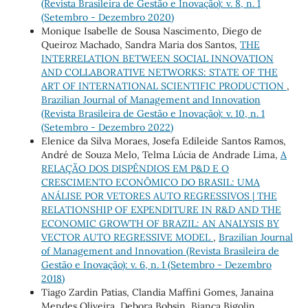
(Revista Brasileira de Gestão e Inovação): v. 8, n. 1
(Setembro - Dezembro 2020)
Monique Isabelle de Sousa Nascimento, Diego de
Queiroz Machado, Sandra Maria dos Santos,
THE
INTERRELATION BETWEEN SOCIAL INNOVATION
AND COLLABORATIVE NETWORKS: STATE OF THE
ART OF INTERNATIONAL SCIENTIFIC PRODUCTION
,
Brazilian Journal of Management and Innovation
(Revista Brasileira de Gestão e Inovação): v. 10, n. 1
(Setembro - Dezembro 2022)
Elenice da Silva Moraes, Josefa Edileide Santos Ramos,
André de Souza Melo, Telma Lúcia de Andrade Lima,
A
RELAÇÃO DOS DISPÊNDIOS EM P&D E O
CRESCIMENTO ECONÔMICO DO BRASIL: UMA
ANÁLISE POR VETORES AUTO REGRESSIVOS | THE
RELATIONSHIP OF EXPENDITURE IN R&D AND THE
ECONOMIC GROWTH OF BRAZIL: AN ANALYSIS BY
VECTOR AUTO REGRESSIVE MODEL
,
Brazilian Journal
of Management and Innovation (Revista Brasileira de
Gestão e Inovação): v. 6, n. 1 (Setembro - Dezembro
2018)
Tiago Zardin Patias, Clandia Maffini Gomes, Janaina
Mendes Oliveira, Debora Bobsin, Bianca Bigolin