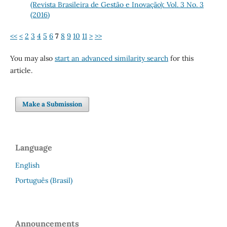
(Revista Brasileira de Gestão e Inovação): Vol. 3 No. 3
(2016)
<<
<
2
3
4
5
6
7
8
9
10
11
>
>>
You may also
start an advanced similarity search
for this
article.
Make a Submission
Language
English
Português (Brasil)
Announcements