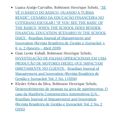
Luana Araújo Carvalho, Robinson Henrique Scholz,
“SE
VÊ O BÁSICO DO BÁSICO, QUANDO A TURMA
RENDE”: CENÁRIO DA EDUCAÇÃO FINANCEIRA NO
COTIDIANO ESCOLAR | “IF YOU SEE THE BASIC OF
THE BASICS, WHEN THE SCHOOL DOES RENDER:
FINANCIAL EDUCATION SCENARIO IN THE SCHOOL
DAILY
,
Brazilian Journal of Management and
Innovation (Revista Brasileira de Gestão e Inovação): v.
6, n. 2 (Janeiro - Abril 2019)
Gian Leote Kuball, Robinson Henrique Scholz,
INVESTIGAÇÃO DE FALHAS OPERACIONAIS EM UMA
PRODUÇÃO DE MOTORES DIESEL QUE IMPACTAM
DIRETAMENTE NO CLIENTE
,
Brazilian Journal of
Management and Innovation (Revista Brasileira de
Gestão e Inovação): Vol. 2 No. 1 (2014)
Kleder Erbes da Silva, Robinson Henrique Scholz,
Desenvolvimento de pessoas na área de suprimentos: O
caso da Maxiforja Componentes Automotivos S/A.
,
Brazilian Journal of Management and Innovation
(Revista Brasileira de Gestão e Inovação): Vol. 2 No. 2
(2015)