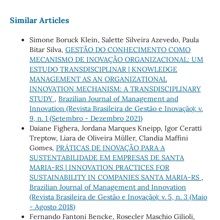
Similar Articles
Simone Boruck Klein, Salette Silveira Azevedo, Paula
Bitar Silva,
GESTÃO DO CONHECIMENTO COMO
MECANISMO DE INOVAÇÃO ORGANIZACIONAL: UM
ESTUDO TRANSDISCIPLINAR | KNOWLEDGE
MANAGEMENT AS AN ORGANIZATIONAL
INNOVATION MECHANISM: A TRANSDISCIPLINARY
STUDY
,
Brazilian Journal of Management and
Innovation (Revista Brasileira de Gestão e Inovação): v.
9, n. 1 (Setembro - Dezembro 2021)
Daiane Fighera, Jordana Marques Kneipp, Igor Ceratti
Treptow, Liara de Oliveira Müller, Clandia Maffini
Gomes,
PRÁTICAS DE INOVAÇÃO PARA A
SUSTENTABILIDADE EM EMPRESAS DE SANTA
MARIA-RS | INNOVATION PRACTICES FOR
SUSTAINABILITY IN COMPANIES SANTA MARIA-RS
,
Brazilian Journal of Management and Innovation
(Revista Brasileira de Gestão e Inovação): v. 5, n. 3 (Maio
- Agosto 2018)
Fernando Fantoni Bencke, Rosecler Maschio Gilioli,