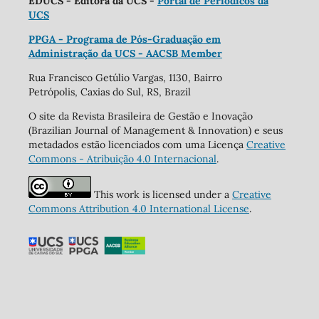
EDUCS - Editora da UCS -
Portal de Periódicos da
UCS
PPGA - Programa de Pós-Graduação em
Administração da UCS - AACSB Member
Rua Francisco Getúlio Vargas, 1130, Bairro
Petrópolis, Caxias do Sul, RS, Brazil
O site da Revista Brasileira de Gestão e Inovação
(Brazilian Journal of Management & Innovation) e seus
metadados estão licenciados com uma Licença
Creative
Commons - Atribuição 4.0 Internacional
.
This work is licensed under a
Creative
Commons Attribution 4.0 International License
.