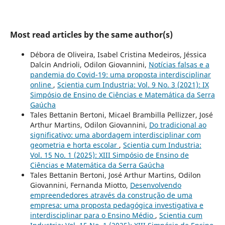
Most read articles by the same author(s)
Débora de Oliveira, Isabel Cristina Medeiros, Jéssica
Dalcin Andrioli, Odilon Giovannini,
Notícias falsas e a
pandemia do Covid-19: uma proposta interdisciplinar
online
,
Scientia cum Industria: Vol. 9 No. 3 (2021): IX
Simpósio de Ensino de Ciências e Matemática da Serra
Gaúcha
Tales Bettanin Bertoni, Micael Brambilla Pellizzer, José
Arthur Martins, Odilon Giovannini,
Do tradicional ao
significativo: uma abordagem interdisciplinar com
geometria e horta escolar
,
Scientia cum Industria:
Vol. 15 No. 1 (2025): XIII Simpósio de Ensino de
Ciências e Matemática da Serra Gaúcha
Tales Bettanin Bertoni, José Arthur Martins, Odilon
Giovannini, Fernanda Miotto,
Desenvolvendo
empreendedores através da construção de uma
empresa: uma proposta pedagógica investigativa e
interdisciplinar para o Ensino Médio
,
Scientia cum