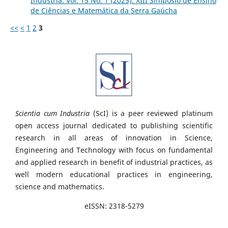
Industria: Vol. 15 No. 1 (2025): XIII Simpósio de Ensino
de Ciências e Matemática da Serra Gaúcha
<<
<
1
2
3
Scientia cum Industria
(ScI) is a peer reviewed platinum
open access journal dedicated to publishing scientific
research in all areas of innovation in Science,
Engineering and Technology with focus on fundamental
and applied research in benefit of industrial practices, as
well modern educational practices in engineering,
science and mathematics.
eISSN: 2318-5279