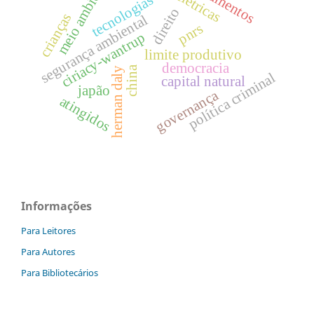
instrumentos
meio ambiente
hidrelétricas
tecnologias
direito
crianças
segurança ambiental
pnrs
ciriacy-wantrup
limite produtivo
democracia
china
herman daly
política criminal
capital natural
japão
governança
atingidos
Informações
Para Leitores
Para Autores
Para Bibliotecários