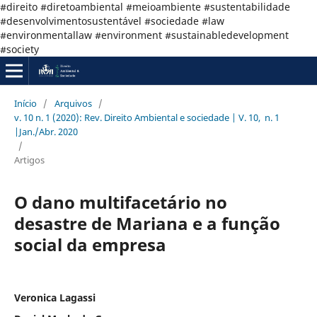
#direito #diretoambiental #meioambiente #sustentabilidade
#desenvolvimentosustentável #sociedade #law
#environmentallaw #environment #sustainabledevelopment
#society
Início
/
Arquivos
/
v. 10 n. 1 (2020): Rev. Direito Ambiental e sociedade | V. 10, n. 1
|Jan./Abr. 2020
/
Artigos
O dano multifacetário no
desastre de Mariana e a função
social da empresa
Veronica Lagassi