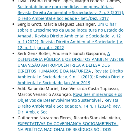
Livia Cristina Pinheiro Lopes, Magno Federici Gomes,
Sustentabilidade para medidas compensatórias
,
Revista Direito Ambiental e Sociedade: v. 7 n. 3 (2017):
Direito Ambiental e Sociedade - Set./Dez. 2017
Sergio Grott, Márcia Dieguez Leuzinger,
Um Olhar
sobre o Crescimento da Bubalinocultura no Estado do
Amapá
,
Revista Direito Ambiental e Sociedade: v. 12
n. 1 (2022): Revista Direito Ambiental e Sociedade | v.
12, n. 1 | jan./abr. 2022
Serli Genz Bölter, Andreia Filianoti Gasparini,
A
DEFENSORIA PÚBLICA E OS DIREITOS AMBIENTAIS: DE
UMA VISÃO ANTROPOCÊNTRICA À DEFESA DOS
DIREITOS HUMANOS E DA NATUREZA
,
Revista Direito
Ambiental e Sociedade: v. 9 n. 1 (2019): Revista Direito
Ambiental e Sociedade Jan./Abr.2019
Adib Salomão Muriel, Lise Vieira da Costa Tupiassu,
Marcos Venâncio Assunção,
Royalties minerários e os
Objetivos de Desenvolvimento Sustentável
,
Revista
Direito Ambiental e Sociedade: v. 14 n. 1 (2024): Rev.
Dir. Amb. e Soc.
Guilherme Nazareno Flores, Ricardo Stanziola Vieira,
EXPECTATIVAS DA GOVERNANÇA SOCIOAMBIENTAL
NA POLÍTICA NACIONAL DE RESÍDUOS SÓLIDOS: