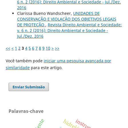
6 n. 2 (2016): Direito Ambiental e Sociedade - Jul./Dez.
2016
Clarissa Bueno Wandscheer,
UNIDADES DE
CONSERVAÇÃO E VIOLAÇÃO DOS OBJETIVOS LEGAIS
DE PROTEÇÃO
,
Revista Direito Ambiental e Sociedade:
v. 6 n. 2 (2016): Direito Ambiental e Sociedade -
Jul./Dez. 2016
<<
<
1
2
3
4
5
6
7
8
9
10
>
>>
Você também pode
iniciar uma pesquisa avançada por
similaridade
para este artigo.
Enviar Submissão
Palavras-chave