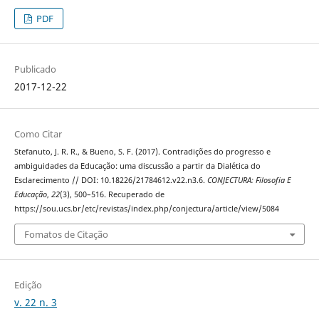
PDF
Publicado
2017-12-22
Como Citar
Stefanuto, J. R. R., & Bueno, S. F. (2017). Contradições do progresso e
ambiguidades da Educação: uma discussão a partir da Dialética do
Esclarecimento // DOI: 10.18226/21784612.v22.n3.6.
CONJECTURA: Filosofia E
Educação
,
22
(3), 500–516. Recuperado de
https://sou.ucs.br/etc/revistas/index.php/conjectura/article/view/5084
Fomatos de Citação
Edição
v. 22 n. 3