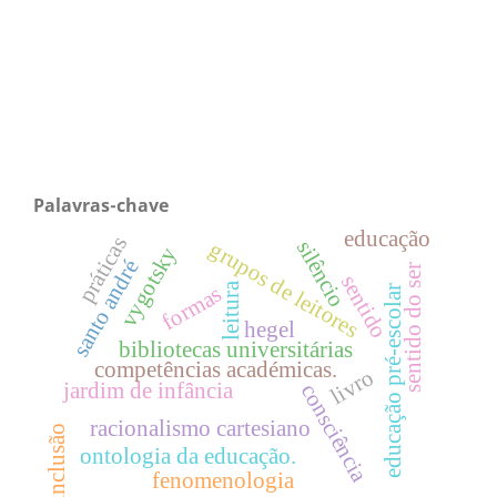
Palavras-chave
educação
práticas
silêncio
grupos de leitores
vygotsky
santo andré
sentido do ser
sentido
leitura
formas
educação pré-escolar
hegel
bibliotecas universitárias
competências académicas.
livro
jardim de infância
consciência
racionalismo cartesiano
inclusão
ontologia da educação.
fenomenologia